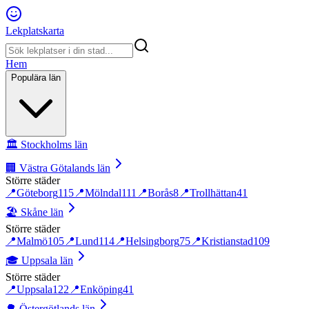
Lekplatskarta
Hem
Populära län
🏛️
Stockholms län
🏢
Västra Götalands län
Större städer
📍
Göteborg
115
📍
Mölndal
111
📍
Borås
8
📍
Trollhättan
41
🏖️
Skåne län
Större städer
📍
Malmö
105
📍
Lund
114
📍
Helsingborg
75
📍
Kristianstad
109
🎓
Uppsala län
Större städer
📍
Uppsala
122
📍
Enköping
41
🌳
Östergötlands län