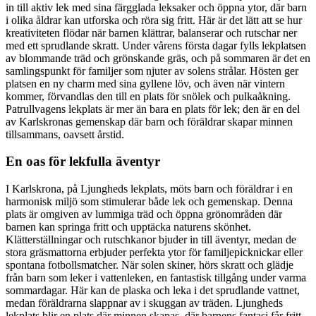
in till aktiv lek med sina färgglada leksaker och öppna ytor, där barn
i olika åldrar kan utforska och röra sig fritt. Här är det lätt att se hur
kreativiteten flödar när barnen klättrar, balanserar och rutschar ner
med ett sprudlande skratt. Under vårens första dagar fylls lekplatsen
av blommande träd och grönskande gräs, och på sommaren är det en
samlingspunkt för familjer som njuter av solens strålar. Hösten ger
platsen en ny charm med sina gyllene löv, och även när vintern
kommer, förvandlas den till en plats för snölek och pulkaåkning.
Patrullvagens lekplats är mer än bara en plats för lek; den är en del
av Karlskronas gemenskap där barn och föräldrar skapar minnen
tillsammans, oavsett årstid.
En oas för lekfulla äventyr
I Karlskrona, på Ljungheds lekplats, möts barn och föräldrar i en
harmonisk miljö som stimulerar både lek och gemenskap. Denna
plats är omgiven av lummiga träd och öppna grönområden där
barnen kan springa fritt och upptäcka naturens skönhet.
Klätterställningar och rutschkanor bjuder in till äventyr, medan de
stora gräsmattorna erbjuder perfekta ytor för familjepicknickar eller
spontana fotbollsmatcher. När solen skiner, hörs skratt och glädje
från barn som leker i vattenleken, en fantastisk tillgång under varma
sommardagar. Här kan de plaska och leka i det sprudlande vattnet,
medan föräldrarna slappnar av i skuggan av träden. Ljungheds
lekplats blir en plats där minnen skapas, där barnens fantasi får fritt