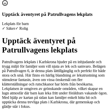
Upptäck äventyret på Patrullvagens lekplats
Lekplats för barn
✓ Säker
✓ Rolig
Upptäck äventyret på
Patrullvagens lekplats
Patrullvagens lekplats i Karlskrona bjuder på en inbjudande och
trygg miljö för familjer som vill njuta av lek och samvaro. Belägen
på Patrullvagen 6, är denna plats lättillgänglig och perfekt för både
stora och små. Här finns en härlig blandning av lekutrustning som
stimulerar fantasin, även om vissa önskemål om fler
klätterställningar och rutschkanor har hörts från besökarna.
Lekplatsen är omgiven av grönskande områden, vilket skapar en
lugn atmosfär där barn kan leka fritt under föräldrars vakande ögon.
Med hjälp av kartan på sidan kan familjer enkelt hitta hit och
upptäcka denna trevliga plats i Karlskrona, där gemenskap och
glädje står i fokus.