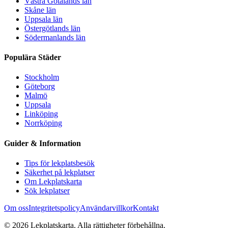
Västra Götalands län
Skåne län
Uppsala län
Östergötlands län
Södermanlands län
Populära Städer
Stockholm
Göteborg
Malmö
Uppsala
Linköping
Norrköping
Guider & Information
Tips för lekplatsbesök
Säkerhet på lekplatser
Om Lekplatskarta
Sök lekplatser
Om oss
Integritetspolicy
Användarvillkor
Kontakt
©
2026
Lekplatskarta. Alla rättigheter förbehållna.