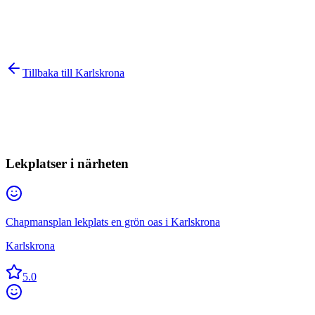
Tillbaka till
Karlskrona
Lekplatser i närheten
Chapmansplan lekplats en grön oas i Karlskrona
Karlskrona
5.0