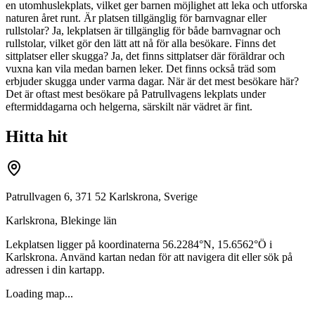
en utomhuslekplats, vilket ger barnen möjlighet att leka och utforska
naturen året runt. Är platsen tillgänglig för barnvagnar eller
rullstolar? Ja, lekplatsen är tillgänglig för både barnvagnar och
rullstolar, vilket gör den lätt att nå för alla besökare. Finns det
sittplatser eller skugga? Ja, det finns sittplatser där föräldrar och
vuxna kan vila medan barnen leker. Det finns också träd som
erbjuder skugga under varma dagar. När är det mest besökare här?
Det är oftast mest besökare på Patrullvagens lekplats under
eftermiddagarna och helgerna, särskilt när vädret är fint.
Hitta hit
Patrullvagen 6, 371 52 Karlskrona, Sverige
Karlskrona
,
Blekinge län
Lekplatsen ligger på koordinaterna
56.2284
°N,
15.6562
°Ö i
Karlskrona
. Använd kartan nedan för att navigera dit eller sök på
adressen i din kartapp.
Loading map...