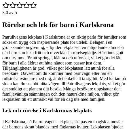
3.0
av 5
Rörelse och lek för barn i Karlskrona
Patrullvagens lekplats i Karlskrona är en riktig pärla för familjer som
söker en trygg och inspirerande plats för utelek. Belägen i en
grönskande omgivning, erbjuder lekplatsen en inbjudande atmosfär
där barn kan leka fritt och utveckla sin rörelseglädje. Här finns gott
om utrymme för att springa, klättra och utforska, vilket gör det lätt
för barn i alla åldrar att hitta något som passar just dem.
Tillgängligheten är god, vilket gör lekplatsen lätt att nå för alla
besökare. Oavsett om du kommer med barnvagn eller har en
rullstolsanvändare med dig, är det enkelt att ta sig hit. Med kartan på
sidan kan du snabbt hitta vägen till Patrullvagens lekplats, vilket gör
det smidigt att planera ditt besök. Många besökare uppskattar den
familjevänliga stämningen och den natursköna miljön, vilket gör
lekplatsen till ett utmärkt val för en dag ute med familjen.
Lek och rörelse i Karlskronas lekplats
I Karlskrona, på Patrullvagens lekplats, skapas en magisk atmosfär
där barnens skratt blandas med fåglarnas kvitter. Lekplatsen bjuder