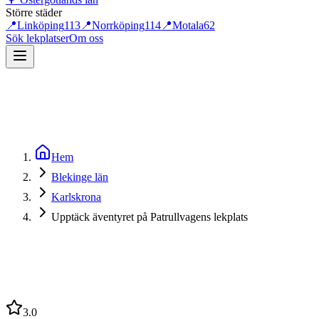
Större städer
📍
Linköping
113
📍
Norrköping
114
📍
Motala
62
Sök lekplatser
Om oss
Hem
Blekinge län
Karlskrona
Upptäck äventyret på Patrullvagens lekplats
3.0