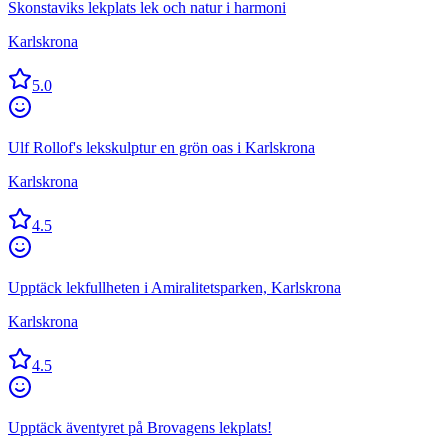
Skonstaviks lekplats lek och natur i harmoni
Karlskrona
5.0
Ulf Rollof's lekskulptur en grön oas i Karlskrona
Karlskrona
4.5
Upptäck lekfullheten i Amiralitetsparken, Karlskrona
Karlskrona
4.5
Upptäck äventyret på Brovagens lekplats!