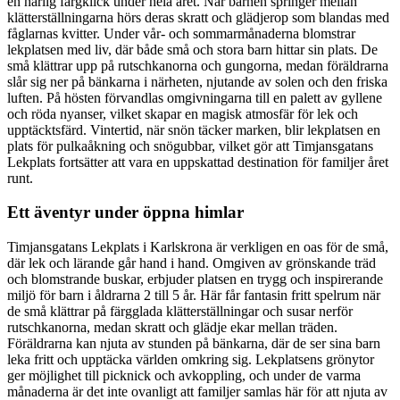
en härlig färgklick under hela året. När barnen springer mellan
klätterställningarna hörs deras skratt och glädjerop som blandas med
fåglarnas kvitter. Under vår- och sommarmånaderna blomstrar
lekplatsen med liv, där både små och stora barn hittar sin plats. De
små klättrar upp på rutschkanorna och gungorna, medan föräldrarna
slår sig ner på bänkarna i närheten, njutande av solen och den friska
luften. På hösten förvandlas omgivningarna till en palett av gyllene
och röda nyanser, vilket skapar en magisk atmosfär för lek och
upptäcktsfärd. Vintertid, när snön täcker marken, blir lekplatsen en
plats för pulkaåkning och snögubbar, vilket gör att Timjansgatans
Lekplats fortsätter att vara en uppskattad destination för familjer året
runt.
Ett äventyr under öppna himlar
Timjansgatans Lekplats i Karlskrona är verkligen en oas för de små,
där lek och lärande går hand i hand. Omgiven av grönskande träd
och blomstrande buskar, erbjuder platsen en trygg och inspirerande
miljö för barn i åldrarna 2 till 5 år. Här får fantasin fritt spelrum när
de små klättrar på färgglada klätterställningar och susar nerför
rutschkanorna, medan skratt och glädje ekar mellan träden.
Föräldrarna kan njuta av stunden på bänkarna, där de ser sina barn
leka fritt och upptäcka världen omkring sig. Lekplatsens grönytor
ger möjlighet till picknick och avkoppling, och under de varma
månaderna är det inte ovanligt att familjer samlas här för att njuta av