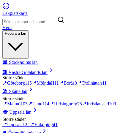
Lekplatskarta
Hem
Populära län
🏛️
Stockholms län
🏢
Västra Götalands län
Större städer
📍
Göteborg
115
📍
Mölndal
111
📍
Borås
8
📍
Trollhättan
41
🏖️
Skåne län
Större städer
📍
Malmö
105
📍
Lund
114
📍
Helsingborg
75
📍
Kristianstad
109
🎓
Uppsala län
Större städer
📍
Uppsala
122
📍
Enköping
41
🌳
Östergötlands län