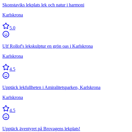
Skonstaviks lekplats lek och natur i harmoni
Karlskrona
5.0
Ulf Rollof's lekskulptur en grön oas i Karlskrona
Karlskrona
4.5
Upptäck lekfullheten i Amiralitetsparken, Karlskrona
Karlskrona
4.5
Upptäck äventyret på Brovagens lekplats!