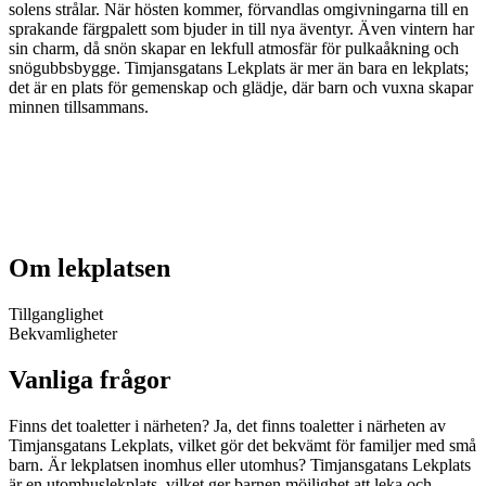
solens strålar. När hösten kommer, förvandlas omgivningarna till en
sprakande färgpalett som bjuder in till nya äventyr. Även vintern har
sin charm, då snön skapar en lekfull atmosfär för pulkaåkning och
snögubbsbygge. Timjansgatans Lekplats är mer än bara en lekplats;
det är en plats för gemenskap och glädje, där barn och vuxna skapar
minnen tillsammans.
Om lekplatsen
Tillganglighet
Bekvamligheter
Vanliga frågor
Finns det toaletter i närheten? Ja, det finns toaletter i närheten av
Timjansgatans Lekplats, vilket gör det bekvämt för familjer med små
barn. Är lekplatsen inomhus eller utomhus? Timjansgatans Lekplats
är en utomhuslekplats, vilket ger barnen möjlighet att leka och