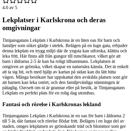
4.0
av 5
Lekplatser i Karlskrona och deras
omgivningar
Timjansgatans Lekplats i Karlskrona är en liten oas för barn och
familjer som söker glädje i utelek. Belägen på en lugn gata, erbjuder
denna lekplats en trygg miljö där de yngsta kan utforska, klättra och
leka fritt. Här finns allt från gungor till rutschkanor, vilket gör att
barn i åldrarna 2-5 år kan ha roligt tillsammans. Lekplatsen är
omgiven av grönska, vilket skapar en naturnära känsla. Det är enkelt
att ta sig hit, och med hjälp av kartan på sidan kan du lätt hitta
vägen. Många besökare har uppskattat den avskilda platsen som gör
att barnen kan leka ostört, och den familjevänliga stämningen är
påtaglig. Oavsett om ni är grannar eller på besök, är Timjansgatans
Lekplats en perfekt plats för en rolig dag utomhus.
Fantasi och rörelse i Karlskronas lekland
Timjansgatans Lekplats i Karlskrona är en oas för barn i åldrarna 2
till 5 år, där fantasi och rörelse flödar fritt. Belägen i en lugn del av
staden, omges lekplatsen av grönskande träd och blommor som ger