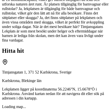
utforska naturen året runt. Är platsen tillgänglig för barnvagnar eller
rullstolar? Ja, lekplatsen är tillgänglig för både barnvagnar och
rullstolar, vilket gör den lätt att nå för alla besökare. Finns det
sittplatser eller skugga? Ja, det finns sittplatser på lekplatsen och
även vissa områden med skugga, vilket är perfekt för avkoppling
under soliga dagar. När är det mest besökare här? Timjansgatans
Lekplats är som mest besökt under helger och eftermiddagar när
barnen är lediga från skolan, men det kan även vara livligt under
fina vardagar.
Hitta hit
Timjansgatan 1, 371 52 Karlskrona, Sverige
Karlskrona
,
Blekinge län
Lekplatsen ligger på koordinaterna
56.2246
°N,
15.6678
°Ö i
Karlskrona
. Använd kartan nedan för att navigera dit eller sök på
adressen i din kartapp.
Loading map...