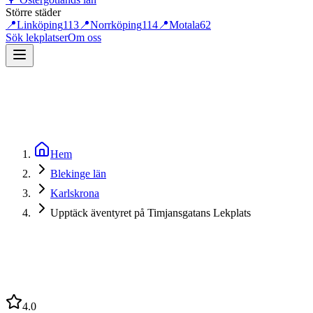
Större städer
📍
Linköping
113
📍
Norrköping
114
📍
Motala
62
Sök lekplatser
Om oss
Hem
Blekinge län
Karlskrona
Upptäck äventyret på Timjansgatans Lekplats
4.0