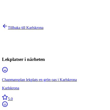
Tillbaka till
Karlskrona
Lekplatser i närheten
Chapmansplan lekplats en grön oas i Karlskrona
Karlskrona
5.0