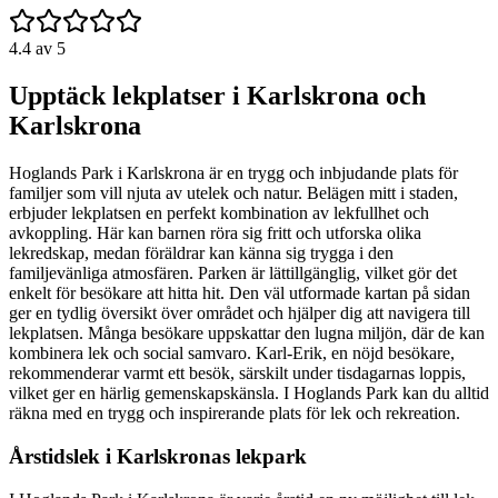
4.4
av 5
Upptäck lekplatser i Karlskrona och
Karlskrona
Hoglands Park i Karlskrona är en trygg och inbjudande plats för
familjer som vill njuta av utelek och natur. Belägen mitt i staden,
erbjuder lekplatsen en perfekt kombination av lekfullhet och
avkoppling. Här kan barnen röra sig fritt och utforska olika
lekredskap, medan föräldrar kan känna sig trygga i den
familjevänliga atmosfären. Parken är lättillgänglig, vilket gör det
enkelt för besökare att hitta hit. Den väl utformade kartan på sidan
ger en tydlig översikt över området och hjälper dig att navigera till
lekplatsen. Många besökare uppskattar den lugna miljön, där de kan
kombinera lek och social samvaro. Karl-Erik, en nöjd besökare,
rekommenderar varmt ett besök, särskilt under tisdagarnas loppis,
vilket ger en härlig gemenskapskänsla. I Hoglands Park kan du alltid
räkna med en trygg och inspirerande plats för lek och rekreation.
Årstidslek i Karlskronas lekpark