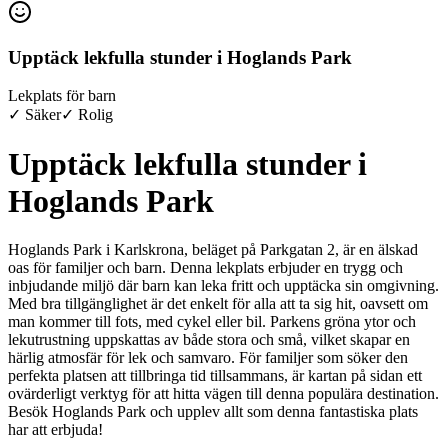
Upptäck lekfulla stunder i Hoglands Park
Lekplats för barn
✓ Säker
✓ Rolig
Upptäck lekfulla stunder i
Hoglands Park
Hoglands Park i Karlskrona, beläget på Parkgatan 2, är en älskad
oas för familjer och barn. Denna lekplats erbjuder en trygg och
inbjudande miljö där barn kan leka fritt och upptäcka sin omgivning.
Med bra tillgänglighet är det enkelt för alla att ta sig hit, oavsett om
man kommer till fots, med cykel eller bil. Parkens gröna ytor och
lekutrustning uppskattas av både stora och små, vilket skapar en
härlig atmosfär för lek och samvaro. För familjer som söker den
perfekta platsen att tillbringa tid tillsammans, är kartan på sidan ett
ovärderligt verktyg för att hitta vägen till denna populära destination.
Besök Hoglands Park och upplev allt som denna fantastiska plats
har att erbjuda!