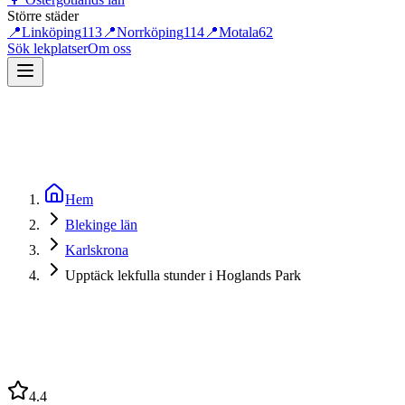
Större städer
📍
Linköping
113
📍
Norrköping
114
📍
Motala
62
Sök lekplatser
Om oss
Hem
Blekinge län
Karlskrona
Upptäck lekfulla stunder i Hoglands Park
4.4