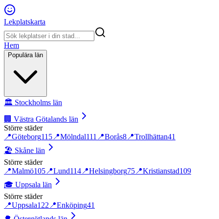
Lekplatskarta
Hem
Populära län
🏛️
Stockholms län
🏢
Västra Götalands län
Större städer
📍
Göteborg
115
📍
Mölndal
111
📍
Borås
8
📍
Trollhättan
41
🏖️
Skåne län
Större städer
📍
Malmö
105
📍
Lund
114
📍
Helsingborg
75
📍
Kristianstad
109
🎓
Uppsala län
Större städer
📍
Uppsala
122
📍
Enköping
41
🌳
Östergötlands län