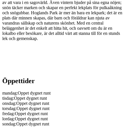
av att vara i en sagovärld. Även vintern bjuder på sina egna nöjen;
snön täcker marken och skapar en perfekt lekplats för pulkaåkning
och snögubbar. Hoglands Park är mer än bara en lekpark; det är en
plats där minnen skapas, där barn och föräldrar kan njuta av
varandras sällskap och naturens skönhet. Med en central
beläggenhet är det enkelt att hitta hit, och oavsett om du är en
lokalbo eller besökare, är det alltid värt att stanna till för en stunds
lek och gemenskap.
Öppettider
mandag
:
Oppet dygnet runt
tisdag
:
Oppet dygnet runt
onsdag
:
Oppet dygnet runt
torsdag
:
Oppet dygnet runt
fredag
:
Oppet dygnet runt
lordag
:
Oppet dygnet runt
sondag
:
Oppet dygnet runt