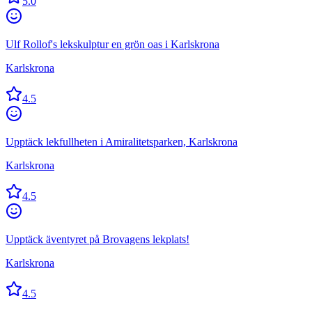
5.0
Ulf Rollof's lekskulptur en grön oas i Karlskrona
Karlskrona
4.5
Upptäck lekfullheten i Amiralitetsparken, Karlskrona
Karlskrona
4.5
Upptäck äventyret på Brovagens lekplats!
Karlskrona
4.5