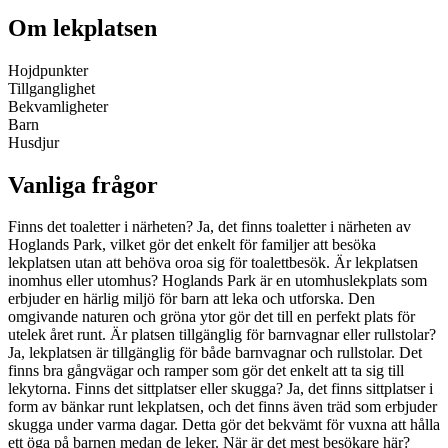
Om lekplatsen
Hojdpunkter
Tillganglighet
Bekvamligheter
Barn
Husdjur
Vanliga frågor
Finns det toaletter i närheten? Ja, det finns toaletter i närheten av
Hoglands Park, vilket gör det enkelt för familjer att besöka
lekplatsen utan att behöva oroa sig för toalettbesök. Är lekplatsen
inomhus eller utomhus? Hoglands Park är en utomhuslekplats som
erbjuder en härlig miljö för barn att leka och utforska. Den
omgivande naturen och gröna ytor gör det till en perfekt plats för
utelek året runt. Är platsen tillgänglig för barnvagnar eller rullstolar?
Ja, lekplatsen är tillgänglig för både barnvagnar och rullstolar. Det
finns bra gångvägar och ramper som gör det enkelt att ta sig till
lekytorna. Finns det sittplatser eller skugga? Ja, det finns sittplatser i
form av bänkar runt lekplatsen, och det finns även träd som erbjuder
skugga under varma dagar. Detta gör det bekvämt för vuxna att hålla
ett öga på barnen medan de leker. När är det mest besökare här?