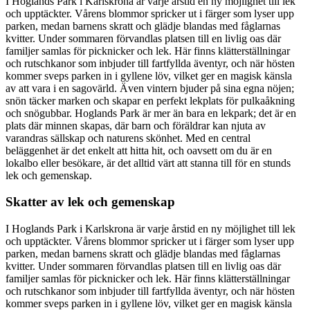
I Hoglands Park i Karlskrona är varje årstid en ny möjlighet till lek
och upptäckter. Vårens blommor spricker ut i färger som lyser upp
parken, medan barnens skratt och glädje blandas med fåglarnas
kvitter. Under sommaren förvandlas platsen till en livlig oas där
familjer samlas för picknicker och lek. Här finns klätterställningar
och rutschkanor som inbjuder till fartfyllda äventyr, och när hösten
kommer sveps parken in i gyllene löv, vilket ger en magisk känsla
av att vara i en sagovärld. Även vintern bjuder på sina egna nöjen;
snön täcker marken och skapar en perfekt lekplats för pulkaåkning
och snögubbar. Hoglands Park är mer än bara en lekpark; det är en
plats där minnen skapas, där barn och föräldrar kan njuta av
varandras sällskap och naturens skönhet. Med en central
beläggenhet är det enkelt att hitta hit, och oavsett om du är en
lokalbo eller besökare, är det alltid värt att stanna till för en stunds
lek och gemenskap.
Skatter av lek och gemenskap
I Hoglands Park i Karlskrona är varje årstid en ny möjlighet till lek
och upptäckter. Vårens blommor spricker ut i färger som lyser upp
parken, medan barnens skratt och glädje blandas med fåglarnas
kvitter. Under sommaren förvandlas platsen till en livlig oas där
familjer samlas för picknicker och lek. Här finns klätterställningar
och rutschkanor som inbjuder till fartfyllda äventyr, och när hösten
kommer sveps parken in i gyllene löv, vilket ger en magisk känsla