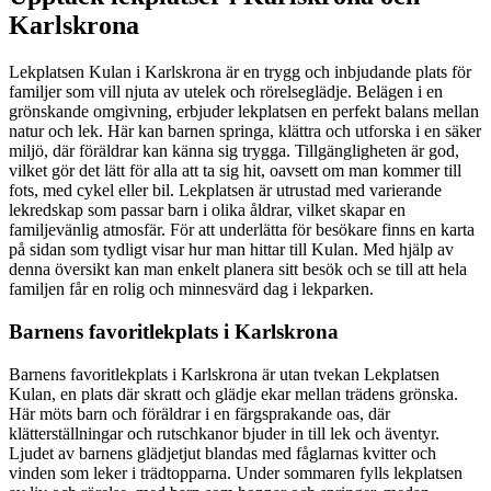
Karlskrona
Lekplatsen Kulan i Karlskrona är en trygg och inbjudande plats för
familjer som vill njuta av utelek och rörelseglädje. Belägen i en
grönskande omgivning, erbjuder lekplatsen en perfekt balans mellan
natur och lek. Här kan barnen springa, klättra och utforska i en säker
miljö, där föräldrar kan känna sig trygga. Tillgängligheten är god,
vilket gör det lätt för alla att ta sig hit, oavsett om man kommer till
fots, med cykel eller bil. Lekplatsen är utrustad med varierande
lekredskap som passar barn i olika åldrar, vilket skapar en
familjevänlig atmosfär. För att underlätta för besökare finns en karta
på sidan som tydligt visar hur man hittar till Kulan. Med hjälp av
denna översikt kan man enkelt planera sitt besök och se till att hela
familjen får en rolig och minnesvärd dag i lekparken.
Barnens favoritlekplats i Karlskrona
Barnens favoritlekplats i Karlskrona är utan tvekan Lekplatsen
Kulan, en plats där skratt och glädje ekar mellan trädens grönska.
Här möts barn och föräldrar i en färgsprakande oas, där
klätterställningar och rutschkanor bjuder in till lek och äventyr.
Ljudet av barnens glädjetjut blandas med fåglarnas kvitter och
vinden som leker i trädtopparna. Under sommaren fylls lekplatsen