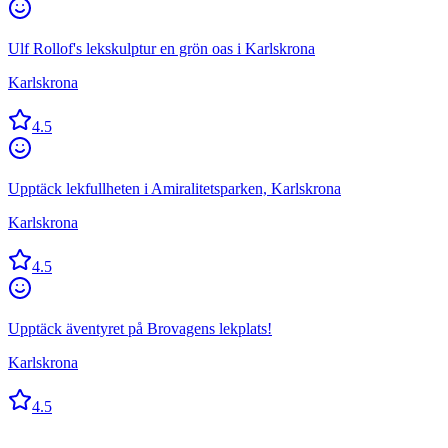
Ulf Rollof's lekskulptur en grön oas i Karlskrona
Karlskrona
4.5
Upptäck lekfullheten i Amiralitetsparken, Karlskrona
Karlskrona
4.5
Upptäck äventyret på Brovagens lekplats!
Karlskrona
4.5