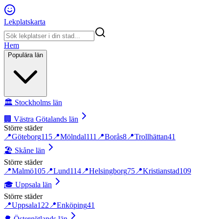
Lekplatskarta
Hem
Populära län
🏛️
Stockholms län
🏢
Västra Götalands län
Större städer
📍
Göteborg
115
📍
Mölndal
111
📍
Borås
8
📍
Trollhättan
41
🏖️
Skåne län
Större städer
📍
Malmö
105
📍
Lund
114
📍
Helsingborg
75
📍
Kristianstad
109
🎓
Uppsala län
Större städer
📍
Uppsala
122
📍
Enköping
41
🌳
Östergötlands län