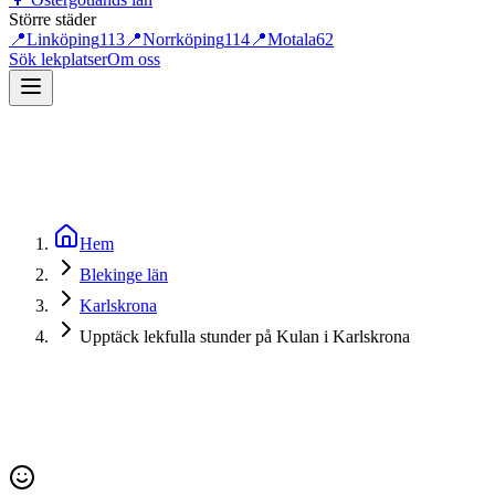
Större städer
📍
Linköping
113
📍
Norrköping
114
📍
Motala
62
Sök lekplatser
Om oss
Hem
Blekinge län
Karlskrona
Upptäck lekfulla stunder på Kulan i Karlskrona