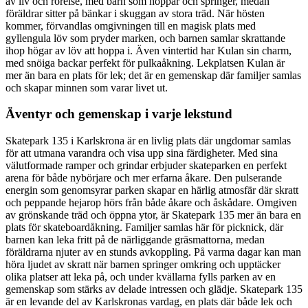
av liv och rörelse, med barn som hoppar och springer, medan
föräldrar sitter på bänkar i skuggan av stora träd. När hösten
kommer, förvandlas omgivningen till en magisk plats med
gyllengula löv som pryder marken, och barnen samlar skrattande
ihop högar av löv att hoppa i. Även vintertid har Kulan sin charm,
med snöiga backar perfekt för pulkaåkning. Lekplatsen Kulan är
mer än bara en plats för lek; det är en gemenskap där familjer samlas
och skapar minnen som varar livet ut.
Äventyr och gemenskap i varje lekstund
Skatepark 135 i Karlskrona är en livlig plats där ungdomar samlas
för att utmana varandra och visa upp sina färdigheter. Med sina
välutformade ramper och grindar erbjuder skateparken en perfekt
arena för både nybörjare och mer erfarna åkare. Den pulserande
energin som genomsyrar parken skapar en härlig atmosfär där skratt
och peppande hejarop hörs från både åkare och åskådare. Omgiven
av grönskande träd och öppna ytor, är Skatepark 135 mer än bara en
plats för skateboardåkning. Familjer samlas här för picknick, där
barnen kan leka fritt på de närliggande gräsmattorna, medan
föräldrarna njuter av en stunds avkoppling. På varma dagar kan man
höra ljudet av skratt när barnen springer omkring och upptäcker
olika platser att leka på, och under kvällarna fylls parken av en
gemenskap som stärks av delade intressen och glädje. Skatepark 135
är en levande del av Karlskronas vardag, en plats där både lek och