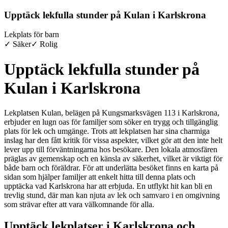
Upptäck lekfulla stunder på Kulan i Karlskrona
Lekplats för barn
✓ Säker
✓ Rolig
Upptäck lekfulla stunder på
Kulan i Karlskrona
Lekplatsen Kulan, belägen på Kungsmarksvägen 113 i Karlskrona,
erbjuder en lugn oas för familjer som söker en trygg och tillgänglig
plats för lek och umgänge. Trots att lekplatsen har sina charmiga
inslag har den fått kritik för vissa aspekter, vilket gör att den inte helt
lever upp till förväntningarna hos besökare. Den lokala atmosfären
präglas av gemenskap och en känsla av säkerhet, vilket är viktigt för
både barn och föräldrar. För att underlätta besöket finns en karta på
sidan som hjälper familjer att enkelt hitta till denna plats och
upptäcka vad Karlskrona har att erbjuda. En utflykt hit kan bli en
trevlig stund, där man kan njuta av lek och samvaro i en omgivning
som strävar efter att vara välkomnande för alla.
Upptäck lekplatser i Karlskrona och