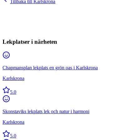
Tillbaka till
Karlskrona
Lekplatser i närheten
Chapmansplan lekplats en grön oas i Karlskrona
Karlskrona
5.0
Skonstaviks lekplats lek och natur i harmoni
Karlskrona
5.0