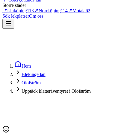
Större städer
📍
Linköping
113
📍
Norrköping
114
📍
Motala
62
Sök lekplatser
Om oss
Hem
Blekinge län
Olofström
Upptäck klätteräventyret i Olofström