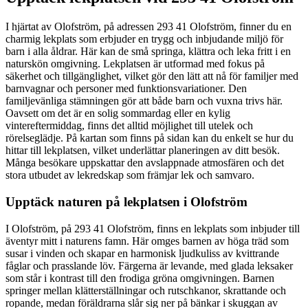
I hjärtat av Olofström, på adressen 293 41 Olofström, finner du en
charmig lekplats som erbjuder en trygg och inbjudande miljö för
barn i alla åldrar. Här kan de små springa, klättra och leka fritt i en
naturskön omgivning. Lekplatsen är utformad med fokus på
säkerhet och tillgänglighet, vilket gör den lätt att nå för familjer med
barnvagnar och personer med funktionsvariationer. Den
familjevänliga stämningen gör att både barn och vuxna trivs här.
Oavsett om det är en solig sommardag eller en kylig
vintereftermiddag, finns det alltid möjlighet till utelek och
rörelseglädje. På kartan som finns på sidan kan du enkelt se hur du
hittar till lekplatsen, vilket underlättar planeringen av ditt besök.
Många besökare uppskattar den avslappnade atmosfären och det
stora utbudet av lekredskap som främjar lek och samvaro.
Upptäck naturen på lekplatsen i Olofström
I Olofström, på 293 41 Olofström, finns en lekplats som inbjuder till
äventyr mitt i naturens famn. Här omges barnen av höga träd som
susar i vinden och skapar en harmonisk ljudkuliss av kvittrande
fåglar och prasslande löv. Färgerna är levande, med glada leksaker
som står i kontrast till den frodiga gröna omgivningen. Barnen
springer mellan klätterställningar och rutschkanor, skrattande och
ropande, medan föräldrarna slår sig ner på bänkar i skuggan av