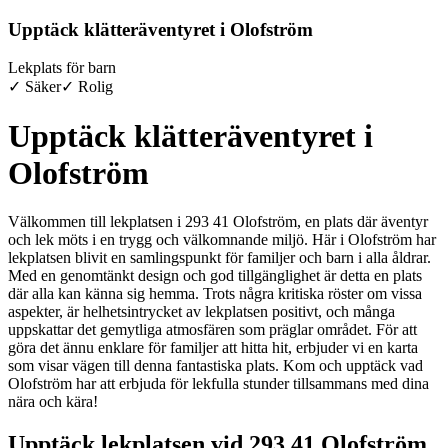
Upptäck klätteräventyret i Olofström
Lekplats för barn
✓ Säker
✓ Rolig
Upptäck klätteräventyret i
Olofström
Välkommen till lekplatsen i 293 41 Olofström, en plats där äventyr
och lek möts i en trygg och välkomnande miljö. Här i Olofström har
lekplatsen blivit en samlingspunkt för familjer och barn i alla åldrar.
Med en genomtänkt design och god tillgänglighet är detta en plats
där alla kan känna sig hemma. Trots några kritiska röster om vissa
aspekter, är helhetsintrycket av lekplatsen positivt, och många
uppskattar det gemytliga atmosfären som präglar området. För att
göra det ännu enklare för familjer att hitta hit, erbjuder vi en karta
som visar vägen till denna fantastiska plats. Kom och upptäck vad
Olofström har att erbjuda för lekfulla stunder tillsammans med dina
nära och kära!
Upptäck lekplatsen vid 293 41 Olofström