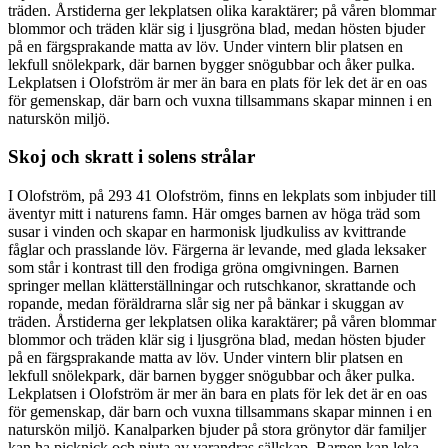
träden. Årstiderna ger lekplatsen olika karaktärer; på våren blommar
blommor och träden klär sig i ljusgröna blad, medan hösten bjuder
på en färgsprakande matta av löv. Under vintern blir platsen en
lekfull snölekpark, där barnen bygger snögubbar och åker pulka.
Lekplatsen i Olofström är mer än bara en plats för lek det är en oas
för gemenskap, där barn och vuxna tillsammans skapar minnen i en
naturskön miljö.
Skoj och skratt i solens strålar
I Olofström, på 293 41 Olofström, finns en lekplats som inbjuder till
äventyr mitt i naturens famn. Här omges barnen av höga träd som
susar i vinden och skapar en harmonisk ljudkuliss av kvittrande
fåglar och prasslande löv. Färgerna är levande, med glada leksaker
som står i kontrast till den frodiga gröna omgivningen. Barnen
springer mellan klätterställningar och rutschkanor, skrattande och
ropande, medan föräldrarna slår sig ner på bänkar i skuggan av
träden. Årstiderna ger lekplatsen olika karaktärer; på våren blommar
blommor och träden klär sig i ljusgröna blad, medan hösten bjuder
på en färgsprakande matta av löv. Under vintern blir platsen en
lekfull snölekpark, där barnen bygger snögubbar och åker pulka.
Lekplatsen i Olofström är mer än bara en plats för lek det är en oas
för gemenskap, där barn och vuxna tillsammans skapar minnen i en
naturskön miljö. Kanalparken bjuder på stora grönytor där familjer
kan ha picknick och njuta av varandras sällskap. Barnen kan leka