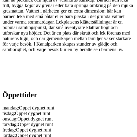
fritt, bygga kojor av grenar eller bara springa omkring på den mjuka
gräsmattan. Vattnet i närheten ger en extra dimension; här kan
barnen leka med små båtar eller bara plaska i det grunda vattnet
under varma sommardagar. Lekplatsens klätterställningar är en
populär samlingspunkt, där små äventyrare klättrar högt och
utforskar nya höjder. Det är en plats där skratt och lek förenas med
naturens lugn, och där gemenskapen mellan familjer växer starkare
för varje besök. I Kanalparken skapas stunder av glädje och
samhörighet, och varje besök blir en ny berättelse i barnens liv.
Öppettider
mandag
:
Oppet dygnet runt
tisdag
:
Oppet dygnet runt
onsdag
:
Oppet dygnet runt
torsdag
:
Oppet dygnet runt
fredag
:
Oppet dygnet runt
lordag
:
Oppet dygnet runt