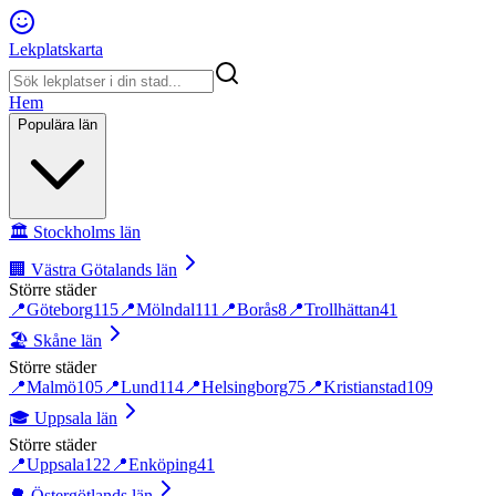
Lekplatskarta
Hem
Populära län
🏛️
Stockholms län
🏢
Västra Götalands län
Större städer
📍
Göteborg
115
📍
Mölndal
111
📍
Borås
8
📍
Trollhättan
41
🏖️
Skåne län
Större städer
📍
Malmö
105
📍
Lund
114
📍
Helsingborg
75
📍
Kristianstad
109
🎓
Uppsala län
Större städer
📍
Uppsala
122
📍
Enköping
41
🌳
Östergötlands län