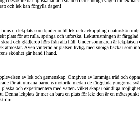
ga besökare har uppskattat den snabba och smidiga vägen till lekplatsen
ratt och lek kan förgylla dagen!
ns en lekplats som bjuder in till lek och avkoppling i naturskön milj
 plats för att rulla, springa och utforska. Lekutrustningen är färgglad 
kratt och glädjerop hörs från alla håll. Under sommaren är lekplatsen e
 atmosfär. Även vintertid är platsen livlig, med snöiga backar som inbj
rens skönhet går hand i hand.
upplevelsen av lek och gemenskap. Omgiven av lummiga träd och öppna g
ruerade för att utmana barnens motorik, medan de färgglada gungorna svä
plaska och experimentera med vatten, vilket skapar oändliga möjligheter
ritt. Denna lekplats är mer än bara en plats för lek; den är en mötespu
fström.