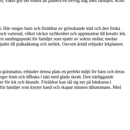
, vilket gör det enkelt att planera en trevlig dag med familjen. Kom
ö. Här omges barn och föräldrar av grönskande träd och den friska
och varierad, vilket väcker nyfikenhet och uppmuntrar till kreativ lek.
n samlingspunkt för familjer som njuter av solens strålar, medan
uder till pulkaåkning och snölek. Oavsett årstid erbjuder lekplatsen
räsmattor, erbjuder denna plats en perfekt miljö för barn och deras
nger fram och tillbaka i takt med glada skratt. Den närliggande
 för lek och lärande. Föräldrar kan slå sig ner på bänkarna i
nkt för familjer som knyter band och skapar minnen tillsammans. Med