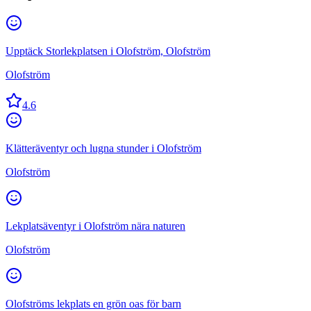
Upptäck Storlekplatsen i Olofström, Olofström
Olofström
4.6
Klätteräventyr och lugna stunder i Olofström
Olofström
Lekplatsäventyr i Olofström nära naturen
Olofström
Olofströms lekplats en grön oas för barn