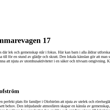
ommarevagen 17
 lek och gemenskap står i fokus. Här kan barn i alla åldrar utforska en
nna till för en stund av glädje och skratt. Den lokala känslan gör att m
komna att njuta av utomhusaktiviteter i en säker och trivsam omgivning.
lofström
rfekt plats för familjer i Olofström att njuta av utelek och rörelseglä
oavsett behov. Den inbjudande atmosfären skapar en känsla av gemenskap, 