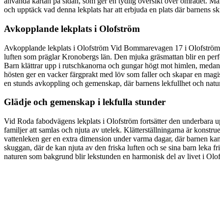
använda kartan på sidan, som ger en tydlig översikt över området. Mån
och upptäck vad denna lekplats har att erbjuda en plats där barnens sk
Avkopplande lekplats i Olofström
Avkopplande lekplats i Olofström Vid Bommarevagen 17 i Olofström fin
luften som präglar Kronobergs län. Den mjuka gräsmattan blir en perfekt
Barn klättrar upp i rutschkanorna och gungar högt mot himlen, medan s
hösten ger en vacker färgprakt med löv som faller och skapar en magisk
en stunds avkoppling och gemenskap, där barnens lekfullhet och natu
Glädje och gemenskap i lekfulla stunder
Vid Roda fabodvägens lekplats i Olofström fortsätter den underbara 
familjer att samlas och njuta av utelek. Klätterställningarna är konst
vattenleken ger en extra dimension under varma dagar, där barnen kan 
skuggan, där de kan njuta av den friska luften och se sina barn leka f
naturen som bakgrund blir lekstunden en harmonisk del av livet i Olo