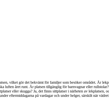
ekplatsen, vilket gör det bekvämt för familjer som besöker området. Är l
ka luften året runt. Är platsen tillgänglig för barnvagnar eller rullstolar
 sittplatser eller skugga? Ja, det finns sittplatser i närheten av lekplatse
under eftermiddagarna på vardagar och under helger, särskilt när vädret ä