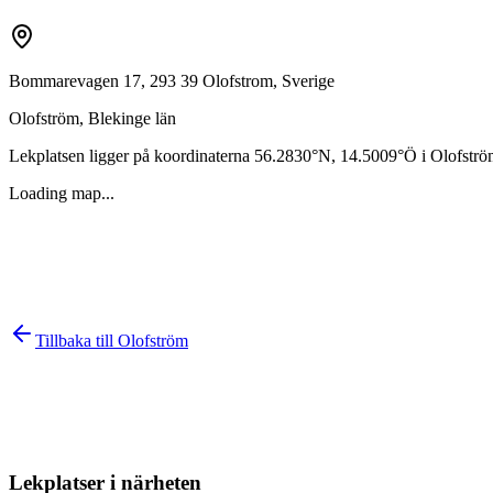
Bommarevagen 17, 293 39 Olofstrom, Sverige
Olofström
,
Blekinge län
Lekplatsen ligger på koordinaterna
56.2830
°N,
14.5009
°Ö i
Olofströ
Loading map...
Tillbaka till
Olofström
Lekplatser i närheten