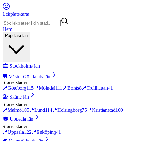
Lekplatskarta
Hem
Populära län
🏛️
Stockholms län
🏢
Västra Götalands län
Större städer
📍
Göteborg
115
📍
Mölndal
111
📍
Borås
8
📍
Trollhättan
41
🏖️
Skåne län
Större städer
📍
Malmö
105
📍
Lund
114
📍
Helsingborg
75
📍
Kristianstad
109
🎓
Uppsala län
Större städer
📍
Uppsala
122
📍
Enköping
41
🌳
Östergötlands län