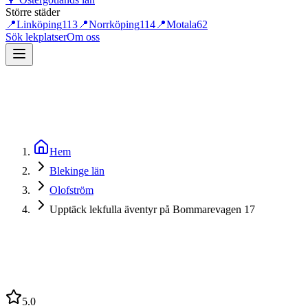
Större städer
📍
Linköping
113
📍
Norrköping
114
📍
Motala
62
Sök lekplatser
Om oss
Hem
Blekinge län
Olofström
Upptäck lekfulla äventyr på Bommarevagen 17
5.0