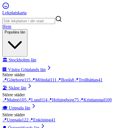
Lekplatskarta
Hem
Populära län
🏛️
Stockholms län
🏢
Västra Götalands län
Större städer
📍
Göteborg
115
📍
Mölndal
111
📍
Borås
8
📍
Trollhättan
41
🏖️
Skåne län
Större städer
📍
Malmö
105
📍
Lund
114
📍
Helsingborg
75
📍
Kristianstad
109
🎓
Uppsala län
Större städer
📍
Uppsala
122
📍
Enköping
41
🌳
Östergötlands län