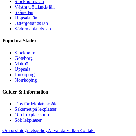
Stockholms län
Västra Götalands län
Skåne län
Uppsala län
Östergötlands län
Södermanlands län
Populära Städer
Stockholm
Göteborg
Malmö
Uppsala
Linköping
Norrköping
Guider & Information
Tips för lekplatsbesök
Säkerhet på lekplatser
Om Lekplatskarta
Sök lekplatser
Om oss
Integritetspolicy
Användarvillkor
Kontakt