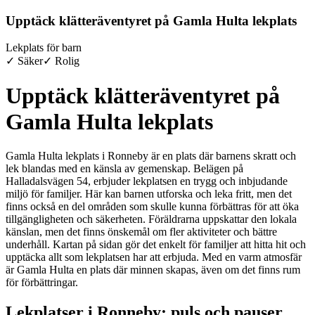
Upptäck klätteräventyret på Gamla Hulta lekplats
Lekplats för barn
✓ Säker
✓ Rolig
Upptäck klätteräventyret på
Gamla Hulta lekplats
Gamla Hulta lekplats i Ronneby är en plats där barnens skratt och
lek blandas med en känsla av gemenskap. Belägen på
Halladalsvägen 54, erbjuder lekplatsen en trygg och inbjudande
miljö för familjer. Här kan barnen utforska och leka fritt, men det
finns också en del områden som skulle kunna förbättras för att öka
tillgängligheten och säkerheten. Föräldrarna uppskattar den lokala
känslan, men det finns önskemål om fler aktiviteter och bättre
underhåll. Kartan på sidan gör det enkelt för familjer att hitta hit och
upptäcka allt som lekplatsen har att erbjuda. Med en varm atmosfär
är Gamla Hulta en plats där minnen skapas, även om det finns rum
för förbättringar.
Lekplatser i Ronneby: puls och pauser