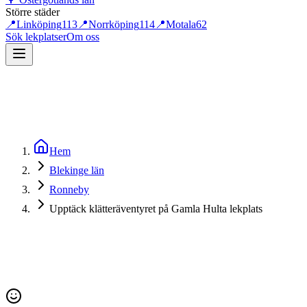
Större städer
📍
Linköping
113
📍
Norrköping
114
📍
Motala
62
Sök lekplatser
Om oss
Hem
Blekinge län
Ronneby
Upptäck klätteräventyret på Gamla Hulta lekplats