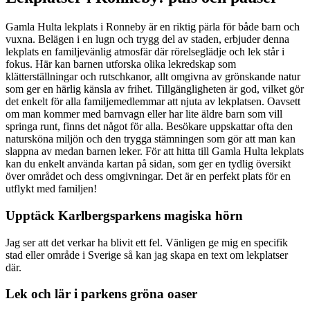
Gamla Hulta lekplats i Ronneby är en riktig pärla för både barn och
vuxna. Belägen i en lugn och trygg del av staden, erbjuder denna
lekplats en familjevänlig atmosfär där rörelseglädje och lek står i
fokus. Här kan barnen utforska olika lekredskap som
klätterställningar och rutschkanor, allt omgivna av grönskande natur
som ger en härlig känsla av frihet. Tillgängligheten är god, vilket gör
det enkelt för alla familjemedlemmar att njuta av lekplatsen. Oavsett
om man kommer med barnvagn eller har lite äldre barn som vill
springa runt, finns det något för alla. Besökare uppskattar ofta den
natursköna miljön och den trygga stämningen som gör att man kan
slappna av medan barnen leker. För att hitta till Gamla Hulta lekplats
kan du enkelt använda kartan på sidan, som ger en tydlig översikt
över området och dess omgivningar. Det är en perfekt plats för en
utflykt med familjen!
Upptäck Karlbergsparkens magiska hörn
Jag ser att det verkar ha blivit ett fel. Vänligen ge mig en specifik
stad eller område i Sverige så kan jag skapa en text om lekplatser
där.
Lek och lär i parkens gröna oaser