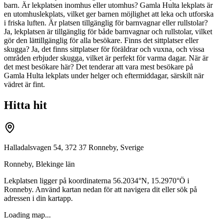
barn. Är lekplatsen inomhus eller utomhus? Gamla Hulta lekplats är
en utomhuslekplats, vilket ger barnen möjlighet att leka och utforska
i friska luften. Är platsen tillgänglig för barnvagnar eller rullstolar?
Ja, lekplatsen är tillgänglig för både barnvagnar och rullstolar, vilket
gör den lättillgänglig för alla besökare. Finns det sittplatser eller
skugga? Ja, det finns sittplatser för föräldrar och vuxna, och vissa
områden erbjuder skugga, vilket är perfekt för varma dagar. När är
det mest besökare här? Det tenderar att vara mest besökare på
Gamla Hulta lekplats under helger och eftermiddagar, särskilt när
vädret är fint.
Hitta hit
Halladalsvagen 54, 372 37 Ronneby, Sverige
Ronneby
,
Blekinge län
Lekplatsen ligger på koordinaterna
56.2034
°N,
15.2970
°Ö i
Ronneby
. Använd kartan nedan för att navigera dit eller sök på
adressen i din kartapp.
Loading map...