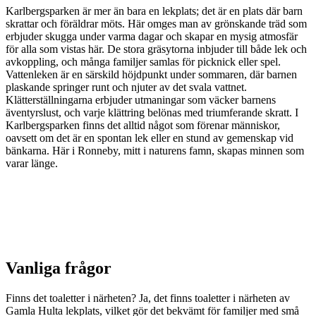
Karlbergsparken är mer än bara en lekplats; det är en plats där barn
skrattar och föräldrar möts. Här omges man av grönskande träd som
erbjuder skugga under varma dagar och skapar en mysig atmosfär
för alla som vistas här. De stora gräsytorna inbjuder till både lek och
avkoppling, och många familjer samlas för picknick eller spel.
Vattenleken är en särskild höjdpunkt under sommaren, där barnen
plaskande springer runt och njuter av det svala vattnet.
Klätterställningarna erbjuder utmaningar som väcker barnens
äventyrslust, och varje klättring belönas med triumferande skratt. I
Karlbergsparken finns det alltid något som förenar människor,
oavsett om det är en spontan lek eller en stund av gemenskap vid
bänkarna. Här i Ronneby, mitt i naturens famn, skapas minnen som
varar länge.
Vanliga frågor
Finns det toaletter i närheten? Ja, det finns toaletter i närheten av
Gamla Hulta lekplats, vilket gör det bekvämt för familjer med små