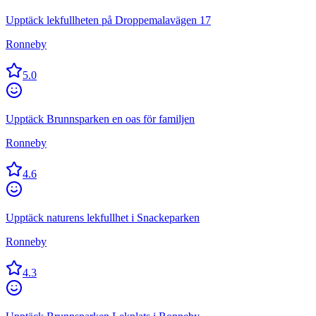
Upptäck lekfullheten på Droppemalavägen 17
Ronneby
5.0
Upptäck Brunnsparken en oas för familjen
Ronneby
4.6
Upptäck naturens lekfullhet i Snackeparken
Ronneby
4.3