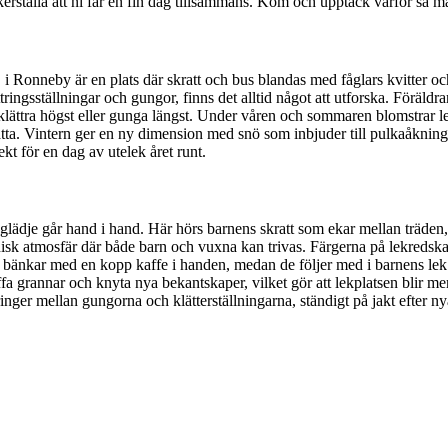
kerställa att ni får en fin dag tillsammans. Kom och upptäck varför så må
 Ronneby är en plats där skratt och bus blandas med fåglars kvitter och
ngsställningar och gungor, finns det alltid något att utforska. Föräldra
ättra högst eller gunga längst. Under våren och sommaren blomstrar le
ta. Vintern ger en ny dimension med snö som inbjuder till pulkaåkning 
t för en dag av utelek året runt.
glädje går hand i hand. Här hörs barnens skratt som ekar mellan träden
k atmosfär där både barn och vuxna kan trivas. Färgerna på lekredskapen
e på bänkar med en kopp kaffe i handen, medan de följer med i barnens lek
äffa grannar och knyta nya bekantskaper, vilket gör att lekplatsen blir me
ringer mellan gungorna och klätterställningarna, ständigt på jakt efter ny