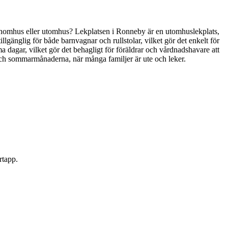
sen inomhus eller utomhus? Lekplatsen i Ronneby är en utomhuslekplats,
 tillgänglig för både barnvagnar och rullstolar, vilket gör det enkelt för
rma dagar, vilket gör det behagligt för föräldrar och vårdnadshavare att
 och sommarmånaderna, när många familjer är ute och leker.
rtapp.