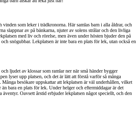
nga barn älskar att leka just här!
 vinden som leker i trädkronorna. Här samlas barn i alla åldrar, och
rna slappnar av på bänkarna, njuter av solens strålar och den livliga
kplatsen med liv och rörelse, men även under hösten bjuder den på
och snögubbar. Lekplatsen är inte bara en plats för lek, utan också en
, och ljudet av klossar som ramlar ner när små händer bygger
 lyser upp platsen, och det är lätt att förstå varför så många
. Många besökare uppskattar att lekplatsen är väl underhållen, vilket
r än bara en plats för lek. Under helger och eftermiddagar är det
a äventyr. Oavsett årstid erbjuder lekplatsen något speciellt, och den