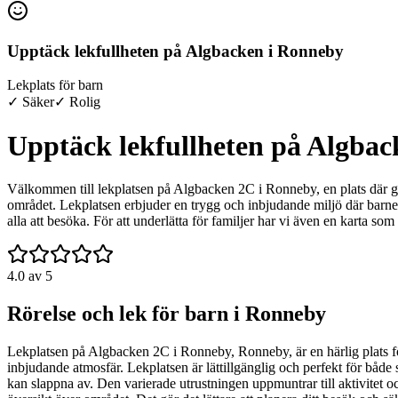
Upptäck lekfullheten på Algbacken i Ronneby
Lekplats för barn
✓ Säker
✓ Rolig
Upptäck lekfullheten på Algba
Välkommen till lekplatsen på Algbacken 2C i Ronneby, en plats där glädje
området. Lekplatsen erbjuder en trygg och inbjudande miljö där barnen 
alla att besöka. För att underlätta för familjer har vi även en karta 
4.0
av 5
Rörelse och lek för barn i Ronneby
Lekplatsen på Algbacken 2C i Ronneby, Ronneby, är en härlig plats för 
inbjudande atmosfär. Lekplatsen är lättillgänglig och perfekt för både
kan slappna av. Den varierade utrustningen uppmuntrar till aktivitet och