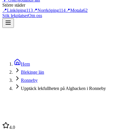
Större städer
📍
Linköping
113
📍
Norrköping
114
📍
Motala
62
Sök lekplatser
Om oss
Hem
Blekinge län
Ronneby
Upptäck lekfullheten på Algbacken i Ronneby
4.0