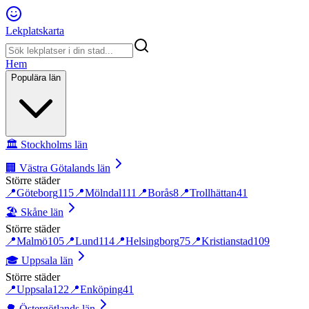
Lekplatskarta
Hem
Populära län
🏛️
Stockholms län
🏢
Västra Götalands län
Större städer
📍
Göteborg
115
📍
Mölndal
111
📍
Borås
8
📍
Trollhättan
41
🏖️
Skåne län
Större städer
📍
Malmö
105
📍
Lund
114
📍
Helsingborg
75
📍
Kristianstad
109
🎓
Uppsala län
Större städer
📍
Uppsala
122
📍
Enköping
41
🌳
Östergötlands län