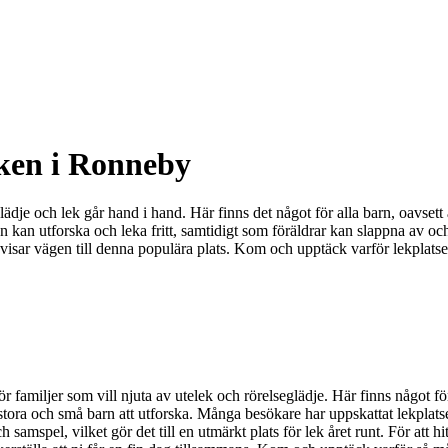
cken i Ronneby
 och lek går hand i hand. Här finns det något för alla barn, oavsett ålde
kan utforska och leka fritt, samtidigt som föräldrar kan slappna av och 
som visar vägen till denna populära plats. Kom och upptäck varför lekpla
familjer som vill njuta av utelek och rörelseglädje. Här finns något fö
 stora och små barn att utforska. Många besökare har uppskattat lekplats
 samspel, vilket gör det till en utmärkt plats för lek året runt. För att 