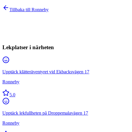
Tillbaka till
Ronneby
Lekplatser i närheten
Upptäck klätteräventyret vid Ekbacksvägen 17
Ronneby
5.0
Upptäck lekfullheten på Droppemalavägen 17
Ronneby