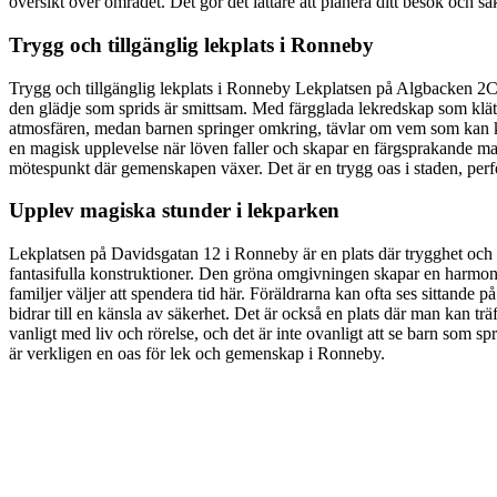
översikt över området. Det gör det lättare att planera ditt besök och sä
Trygg och tillgänglig lekplats i Ronneby
Trygg och tillgänglig lekplats i Ronneby Lekplatsen på Algbacken 2C i
den glädje som sprids är smittsam. Med färgglada lekredskap som klättri
atmosfären, medan barnen springer omkring, tävlar om vem som kan kl
en magisk upplevelse när löven faller och skapar en färgsprakande mat
mötespunkt där gemenskapen växer. Det är en trygg oas i staden, perfek
Upplev magiska stunder i lekparken
Lekplatsen på Davidsgatan 12 i Ronneby är en plats där trygghet och 
fantasifulla konstruktioner. Den gröna omgivningen skapar en harmonis
familjer väljer att spendera tid här. Föräldrarna kan ofta ses sittand
bidrar till en känsla av säkerhet. Det är också en plats där man kan tr
vanligt med liv och rörelse, och det är inte ovanligt att se barn som sp
är verkligen en oas för lek och gemenskap i Ronneby.