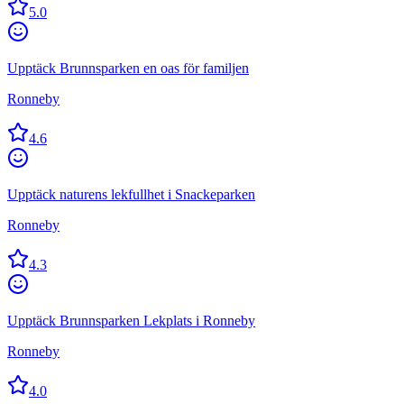
5.0
Upptäck Brunnsparken en oas för familjen
Ronneby
4.6
Upptäck naturens lekfullhet i Snackeparken
Ronneby
4.3
Upptäck Brunnsparken Lekplats i Ronneby
Ronneby
4.0