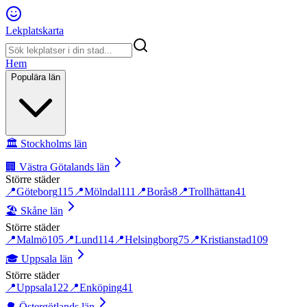
Lekplatskarta
Hem
Populära län
🏛️
Stockholms län
🏢
Västra Götalands län
Större städer
📍
Göteborg
115
📍
Mölndal
111
📍
Borås
8
📍
Trollhättan
41
🏖️
Skåne län
Större städer
📍
Malmö
105
📍
Lund
114
📍
Helsingborg
75
📍
Kristianstad
109
🎓
Uppsala län
Större städer
📍
Uppsala
122
📍
Enköping
41
🌳
Östergötlands län