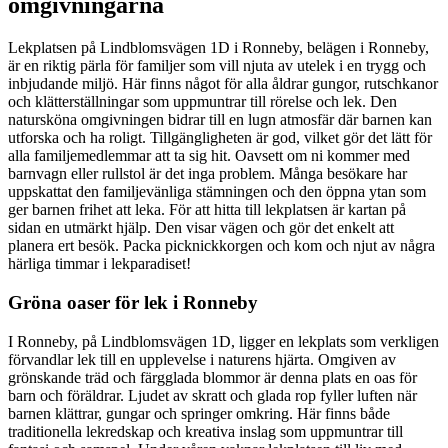
omgivningarna
Lekplatsen på Lindblomsvägen 1D i Ronneby, belägen i Ronneby,
är en riktig pärla för familjer som vill njuta av utelek i en trygg och
inbjudande miljö. Här finns något för alla åldrar gungor, rutschkanor
och klätterställningar som uppmuntrar till rörelse och lek. Den
natursköna omgivningen bidrar till en lugn atmosfär där barnen kan
utforska och ha roligt. Tillgängligheten är god, vilket gör det lätt för
alla familjemedlemmar att ta sig hit. Oavsett om ni kommer med
barnvagn eller rullstol är det inga problem. Många besökare har
uppskattat den familjevänliga stämningen och den öppna ytan som
ger barnen frihet att leka. För att hitta till lekplatsen är kartan på
sidan en utmärkt hjälp. Den visar vägen och gör det enkelt att
planera ert besök. Packa picknickkorgen och kom och njut av några
härliga timmar i lekparadiset!
Gröna oaser för lek i Ronneby
I Ronneby, på Lindblomsvägen 1D, ligger en lekplats som verkligen
förvandlar lek till en upplevelse i naturens hjärta. Omgiven av
grönskande träd och färgglada blommor är denna plats en oas för
barn och föräldrar. Ljudet av skratt och glada rop fyller luften när
barnen klättrar, gungar och springer omkring. Här finns både
traditionella lekredskap och kreativa inslag som uppmuntrar till