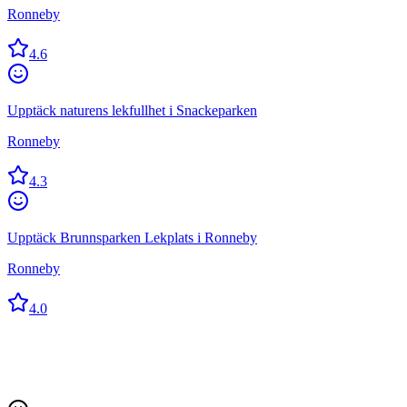
Ronneby
4.6
Upptäck naturens lekfullhet i Snackeparken
Ronneby
4.3
Upptäck Brunnsparken Lekplats i Ronneby
Ronneby
4.0