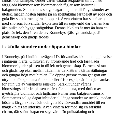
fantasi och samspel. Under våren vaknar lekplatsen till liv med
färgglada blommor som blommar och fåglar som kvittrar i
bakgrunden. Sommarens soliga dagar inbjuder till långa stunder av
utelek, medan hösten bjuder på en spektakulär färgpalett av röda och
gula löv som barnen gärna hoppar i. Även vintern har sin charm,
med snö som förvandlar lekplatsen till en sagovärld där barnen kan
åka pulka och bygga snögubbar. Denna lekplats är mer än bara en
plats för lek; den är en del av Ronnebys själsliga landskap, där
gemenskap och glädje frodas.
Lekfulla stunder under öppna himlar
I Ronneby, på Lindblomsvägen 1D, förvandlas lek till en upplevelse
i naturens hjärta. Omgiven av grönskande träd och färgglada
blommor bjuder platsen in till lek och gemenskap. Barnens skratt
och glada rop ekar mellan träden när de klättrar i klätterställningar
och gungar högt mot himlen. De öppna gräsmattorna ger gott om
utrymme för spontana fotbolls- eller frisbeespel, där familjer samlas
för att njuta av varandras sällskap. Särskilt under vårens
blomstringstid är lekplatsen en fest för sinnena, med doften av
nyutslagna blommor och fåglarnas kvitter som bakgrundsmusik.
Sommarens soliga dagar inbjuder till långa stunder av utelek, medan
höstens färgprakt av röda och gula löv förvandlar området till en
magisk plats att utforska. Även vintern för med sig en särskild
charm, där snön skapar en sagovärld för pulkaåkning och