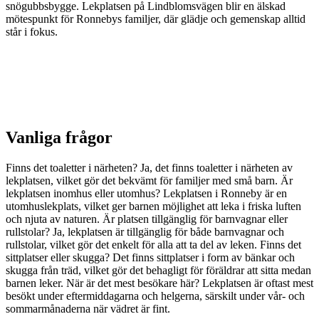
snögubbsbygge. Lekplatsen på Lindblomsvägen blir en älskad
mötespunkt för Ronnebys familjer, där glädje och gemenskap alltid
står i fokus.
Vanliga frågor
Finns det toaletter i närheten? Ja, det finns toaletter i närheten av
lekplatsen, vilket gör det bekvämt för familjer med små barn. Är
lekplatsen inomhus eller utomhus? Lekplatsen i Ronneby är en
utomhuslekplats, vilket ger barnen möjlighet att leka i friska luften
och njuta av naturen. Är platsen tillgänglig för barnvagnar eller
rullstolar? Ja, lekplatsen är tillgänglig för både barnvagnar och
rullstolar, vilket gör det enkelt för alla att ta del av leken. Finns det
sittplatser eller skugga? Det finns sittplatser i form av bänkar och
skugga från träd, vilket gör det behagligt för föräldrar att sitta medan
barnen leker. När är det mest besökare här? Lekplatsen är oftast mest
besökt under eftermiddagarna och helgerna, särskilt under vår- och
sommarmånaderna när vädret är fint.