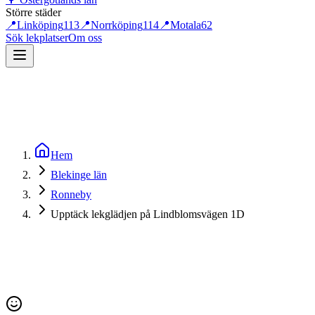
Större städer
📍
Linköping
113
📍
Norrköping
114
📍
Motala
62
Sök lekplatser
Om oss
Hem
Blekinge län
Ronneby
Upptäck lekglädjen på Lindblomsvägen 1D