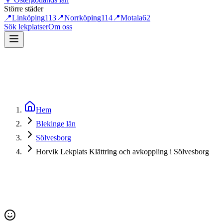
Större städer
📍
Linköping
113
📍
Norrköping
114
📍
Motala
62
Sök lekplatser
Om oss
Hem
Blekinge län
Sölvesborg
Horvik Lekplats Klättring och avkoppling i Sölvesborg