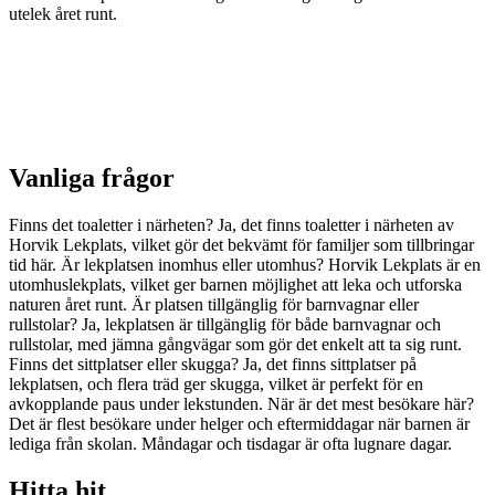
utelek året runt.
Vanliga frågor
Finns det toaletter i närheten? Ja, det finns toaletter i närheten av
Horvik Lekplats, vilket gör det bekvämt för familjer som tillbringar
tid här. Är lekplatsen inomhus eller utomhus? Horvik Lekplats är en
utomhuslekplats, vilket ger barnen möjlighet att leka och utforska
naturen året runt. Är platsen tillgänglig för barnvagnar eller
rullstolar? Ja, lekplatsen är tillgänglig för både barnvagnar och
rullstolar, med jämna gångvägar som gör det enkelt att ta sig runt.
Finns det sittplatser eller skugga? Ja, det finns sittplatser på
lekplatsen, och flera träd ger skugga, vilket är perfekt för en
avkopplande paus under lekstunden. När är det mest besökare här?
Det är flest besökare under helger och eftermiddagar när barnen är
lediga från skolan. Måndagar och tisdagar är ofta lugnare dagar.
Hitta hit