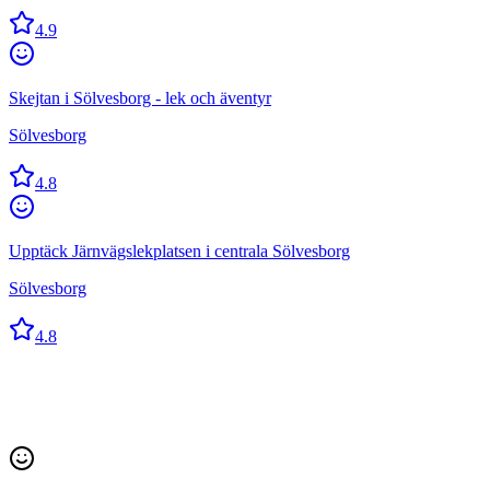
4.9
Skejtan i Sölvesborg - lek och äventyr
Sölvesborg
4.8
Upptäck Järnvägslekplatsen i centrala Sölvesborg
Sölvesborg
4.8