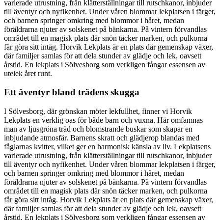
varierade utrustning, från klätterställningar till rutschkanor, inbjuder
till äventyr och nyfikenhet. Under våren blommar lekplatsen i färger,
och barnen springer omkring med blommor i håret, medan
föräldrarna njuter av solskenet på bänkarna. På vintern förvandlas
området till en magisk plats där snön täcker marken, och pulkorna
får göra sitt intåg. Horvik Lekplats är en plats där gemenskap växer,
där familjer samlas för att dela stunder av glädje och lek, oavsett
årstid. En lekplats i Sölvesborg som verkligen fångar essensen av
utelek året runt.
Ett äventyr bland trädens skugga
I Sölvesborg, där grönskan möter lekfullhet, finner vi Horvik
Lekplats en verklig oas för både barn och vuxna. Här omfamnas
man av ljusgröna träd och blomstrande buskar som skapar en
inbjudande atmosfär. Barnens skratt och glädjerop blandas med
fåglarnas kvitter, vilket ger en harmonisk känsla av liv. Lekplatsens
varierade utrustning, från klätterställningar till rutschkanor, inbjuder
till äventyr och nyfikenhet. Under våren blommar lekplatsen i färger,
och barnen springer omkring med blommor i håret, medan
föräldrarna njuter av solskenet på bänkarna. På vintern förvandlas
området till en magisk plats där snön täcker marken, och pulkorna
får göra sitt intåg. Horvik Lekplats är en plats där gemenskap växer,
där familjer samlas för att dela stunder av glädje och lek, oavsett
årstid. En lekplats i Sölvesborg som verkligen fångar essensen av