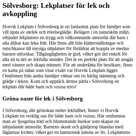
Sölvesborg: Lekplatser för lek och
avkoppling
Horvik Lekplats i Sölvesborg är en fantastisk plats för familjer som
vill njuta av utelek och rörelseglädje. Belägen i en naturskön miljö,
erbjuder lekplatsen en trygg och välkomnande atmosfär där barn i
alla åldrar kan leka fritt. Här finns allt från klätterställningar och
rutschkanor till mysiga sittplatser för föräldrar att koppla av medan
barnen utforskar. Tillgängligheten är god, vilket gör det enkelt för
alla att ta del av lekfulla stunder. Det är en perfekt plats för att umgås
med vänner och skapa minnen. För att underlätta för besökare, finns
en karta på sidan som visar exakt var Horvik Lekplats ligger.
Omdömen från andra familjer vittnar om en härlig stämning och
glädje i leken. Kom och upptäck denna pärla i Sölvesborg en
lekplats där både barn och vuxna trivs!
Gröna oaser för lek i Sölvesborg
I Sölvesborg, där grönskan möter lekfullhet, finner vi Horvik
Lekplats en verklig oas för både barn och vuxna. Här omfamnas
man av ljusgröna träd och blomstrande buskar som skapar en
inbjudande atmosfär. Barnens skratt och glädjerop blandas med
fåglarnas kvitter, vilket ger en harmonisk känsla av liv. Lekplatsens