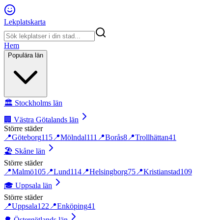
Lekplatskarta
Hem
Populära län
🏛️
Stockholms län
🏢
Västra Götalands län
Större städer
📍
Göteborg
115
📍
Mölndal
111
📍
Borås
8
📍
Trollhättan
41
🏖️
Skåne län
Större städer
📍
Malmö
105
📍
Lund
114
📍
Helsingborg
75
📍
Kristianstad
109
🎓
Uppsala län
Större städer
📍
Uppsala
122
📍
Enköping
41
🌳
Östergötlands län