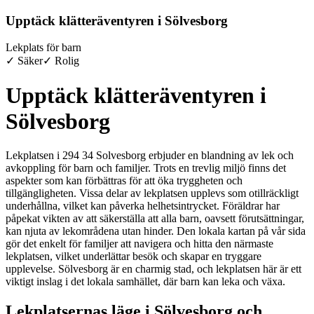
Upptäck klätteräventyren i Sölvesborg
Lekplats för barn
✓ Säker
✓ Rolig
Upptäck klätteräventyren i
Sölvesborg
Lekplatsen i 294 34 Solvesborg erbjuder en blandning av lek och
avkoppling för barn och familjer. Trots en trevlig miljö finns det
aspekter som kan förbättras för att öka tryggheten och
tillgängligheten. Vissa delar av lekplatsen upplevs som otillräckligt
underhållna, vilket kan påverka helhetsintrycket. Föräldrar har
påpekat vikten av att säkerställa att alla barn, oavsett förutsättningar,
kan njuta av lekområdena utan hinder. Den lokala kartan på vår sida
gör det enkelt för familjer att navigera och hitta den närmaste
lekplatsen, vilket underlättar besök och skapar en tryggare
upplevelse. Sölvesborg är en charmig stad, och lekplatsen här är ett
viktigt inslag i det lokala samhället, där barn kan leka och växa.
Lekplatsernas läge i Sölvesborg och