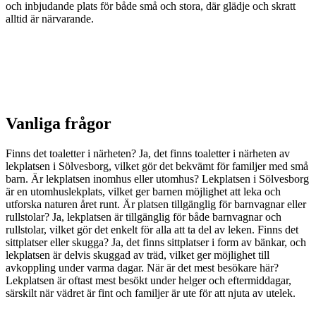
och inbjudande plats för både små och stora, där glädje och skratt
alltid är närvarande.
Vanliga frågor
Finns det toaletter i närheten? Ja, det finns toaletter i närheten av
lekplatsen i Sölvesborg, vilket gör det bekvämt för familjer med små
barn. Är lekplatsen inomhus eller utomhus? Lekplatsen i Sölvesborg
är en utomhuslekplats, vilket ger barnen möjlighet att leka och
utforska naturen året runt. Är platsen tillgänglig för barnvagnar eller
rullstolar? Ja, lekplatsen är tillgänglig för både barnvagnar och
rullstolar, vilket gör det enkelt för alla att ta del av leken. Finns det
sittplatser eller skugga? Ja, det finns sittplatser i form av bänkar, och
lekplatsen är delvis skuggad av träd, vilket ger möjlighet till
avkoppling under varma dagar. När är det mest besökare här?
Lekplatsen är oftast mest besökt under helger och eftermiddagar,
särskilt när vädret är fint och familjer är ute för att njuta av utelek.