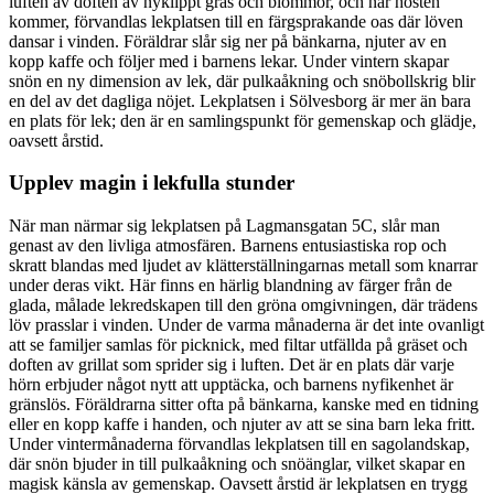
luften av doften av nyklippt gräs och blommor, och när hösten
kommer, förvandlas lekplatsen till en färgsprakande oas där löven
dansar i vinden. Föräldrar slår sig ner på bänkarna, njuter av en
kopp kaffe och följer med i barnens lekar. Under vintern skapar
snön en ny dimension av lek, där pulkaåkning och snöbollskrig blir
en del av det dagliga nöjet. Lekplatsen i Sölvesborg är mer än bara
en plats för lek; den är en samlingspunkt för gemenskap och glädje,
oavsett årstid.
Upplev magin i lekfulla stunder
När man närmar sig lekplatsen på Lagmansgatan 5C, slår man
genast av den livliga atmosfären. Barnens entusiastiska rop och
skratt blandas med ljudet av klätterställningarnas metall som knarrar
under deras vikt. Här finns en härlig blandning av färger från de
glada, målade lekredskapen till den gröna omgivningen, där trädens
löv prasslar i vinden. Under de varma månaderna är det inte ovanligt
att se familjer samlas för picknick, med filtar utfällda på gräset och
doften av grillat som sprider sig i luften. Det är en plats där varje
hörn erbjuder något nytt att upptäcka, och barnens nyfikenhet är
gränslös. Föräldrarna sitter ofta på bänkarna, kanske med en tidning
eller en kopp kaffe i handen, och njuter av att se sina barn leka fritt.
Under vintermånaderna förvandlas lekplatsen till en sagolandskap,
där snön bjuder in till pulkaåkning och snöänglar, vilket skapar en
magisk känsla av gemenskap. Oavsett årstid är lekplatsen en trygg