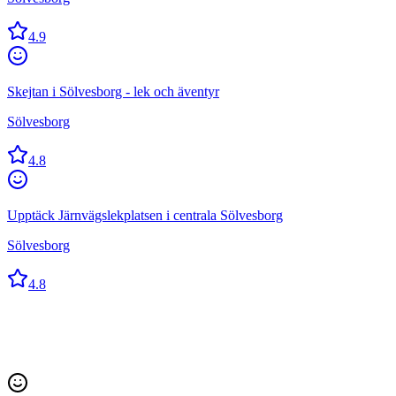
4.9
Skejtan i Sölvesborg - lek och äventyr
Sölvesborg
4.8
Upptäck Järnvägslekplatsen i centrala Sölvesborg
Sölvesborg
4.8