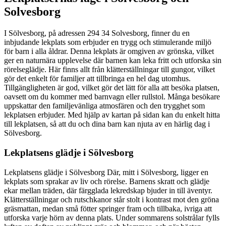
Solvesborg
I Sölvesborg, på adressen 294 34 Solvesborg, finner du en
inbjudande lekplats som erbjuder en trygg och stimulerande miljö
för barn i alla åldrar. Denna lekplats är omgiven av grönska, vilket
ger en naturnära upplevelse där barnen kan leka fritt och utforska sin
rörelseglädje. Här finns allt från klätterställningar till gungor, vilket
gör det enkelt för familjer att tillbringa en hel dag utomhus.
Tillgängligheten är god, vilket gör det lätt för alla att besöka platsen,
oavsett om du kommer med barnvagn eller rullstol. Många besökare
uppskattar den familjevänliga atmosfären och den trygghet som
lekplatsen erbjuder. Med hjälp av kartan på sidan kan du enkelt hitta
till lekplatsen, så att du och dina barn kan njuta av en härlig dag i
Sölvesborg.
Lekplatsens glädje i Sölvesborg
Lekplatsens glädje i Sölvesborg Där, mitt i Sölvesborg, ligger en
lekplats som sprakar av liv och rörelse. Barnens skratt och glädje
ekar mellan träden, där färgglada lekredskap bjuder in till äventyr.
Klätterställningar och rutschkanor står stolt i kontrast mot den gröna
gräsmattan, medan små fötter springer fram och tillbaka, ivriga att
utforska varje hörn av denna plats. Under sommarens solstrålar fylls