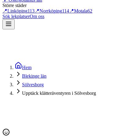
Större städer
📍
Linköping
113
📍
Norrköping
114
📍
Motala
62
Sök lekplatser
Om oss
Hem
Blekinge län
Sölvesborg
Upptäck klätteräventyren i Sölvesborg