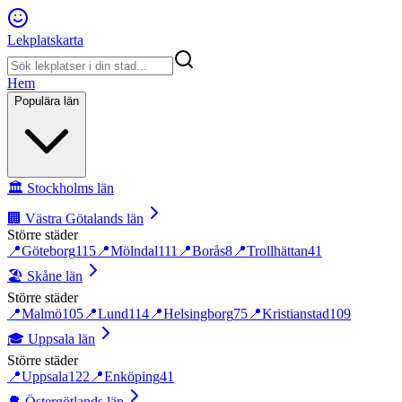
Lekplatskarta
Hem
Populära län
🏛️
Stockholms län
🏢
Västra Götalands län
Större städer
📍
Göteborg
115
📍
Mölndal
111
📍
Borås
8
📍
Trollhättan
41
🏖️
Skåne län
Större städer
📍
Malmö
105
📍
Lund
114
📍
Helsingborg
75
📍
Kristianstad
109
🎓
Uppsala län
Större städer
📍
Uppsala
122
📍
Enköping
41
🌳
Östergötlands län