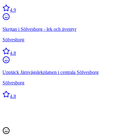
4.9
Skejtan i Sölvesborg - lek och äventyr
Sölvesborg
4.8
Upptäck Järnvägslekplatsen i centrala Sölvesborg
Sölvesborg
4.8