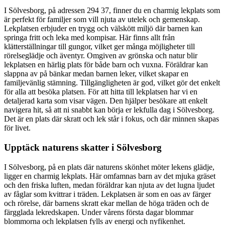
I Sölvesborg, på adressen 294 37, finner du en charmig lekplats som
är perfekt för familjer som vill njuta av utelek och gemenskap.
Lekplatsen erbjuder en trygg och välskött miljö där barnen kan
springa fritt och leka med kompisar. Här finns allt från
klätterställningar till gungor, vilket ger många möjligheter till
rörelseglädje och äventyr. Omgiven av grönska och natur blir
lekplatsen en härlig plats för både barn och vuxna. Föräldrar kan
slappna av på bänkar medan barnen leker, vilket skapar en
familjevänlig stämning. Tillgängligheten är god, vilket gör det enkelt
för alla att besöka platsen. För att hitta till lekplatsen har vi en
detaljerad karta som visar vägen. Den hjälper besökare att enkelt
navigera hit, så att ni snabbt kan börja er lekfulla dag i Sölvesborg.
Det är en plats där skratt och lek står i fokus, och där minnen skapas
för livet.
Upptäck naturens skatter i Sölvesborg
I Sölvesborg, på en plats där naturens skönhet möter lekens glädje,
ligger en charmig lekplats. Här omfamnas barn av det mjuka gräset
och den friska luften, medan föräldrar kan njuta av det lugna ljudet
av fåglar som kvittrar i träden. Lekplatsen är som en oas av färger
och rörelse, där barnens skratt ekar mellan de höga träden och de
färgglada lekredskapen. Under vårens första dagar blommar
blommorna och lekplatsen fylls av energi och nyfikenhet.