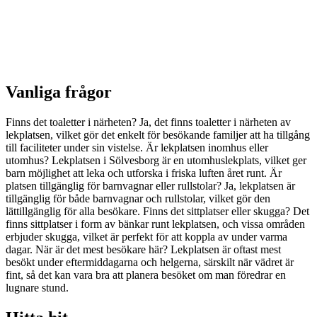
Vanliga frågor
Finns det toaletter i närheten? Ja, det finns toaletter i närheten av
lekplatsen, vilket gör det enkelt för besökande familjer att ha tillgång
till faciliteter under sin vistelse. Är lekplatsen inomhus eller
utomhus? Lekplatsen i Sölvesborg är en utomhuslekplats, vilket ger
barn möjlighet att leka och utforska i friska luften året runt. Är
platsen tillgänglig för barnvagnar eller rullstolar? Ja, lekplatsen är
tillgänglig för både barnvagnar och rullstolar, vilket gör den
lättillgänglig för alla besökare. Finns det sittplatser eller skugga? Det
finns sittplatser i form av bänkar runt lekplatsen, och vissa områden
erbjuder skugga, vilket är perfekt för att koppla av under varma
dagar. När är det mest besökare här? Lekplatsen är oftast mest
besökt under eftermiddagarna och helgerna, särskilt när vädret är
fint, så det kan vara bra att planera besöket om man föredrar en
lugnare stund.