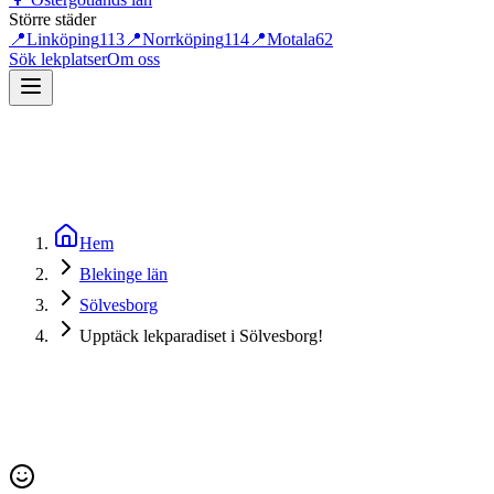
Större städer
📍
Linköping
113
📍
Norrköping
114
📍
Motala
62
Sök lekplatser
Om oss
Hem
Blekinge län
Sölvesborg
Upptäck lekparadiset i Sölvesborg!