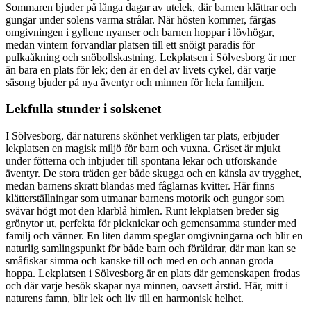
Sommaren bjuder på långa dagar av utelek, där barnen klättrar och
gungar under solens varma strålar. När hösten kommer, färgas
omgivningen i gyllene nyanser och barnen hoppar i lövhögar,
medan vintern förvandlar platsen till ett snöigt paradis för
pulkaåkning och snöbollskastning. Lekplatsen i Sölvesborg är mer
än bara en plats för lek; den är en del av livets cykel, där varje
säsong bjuder på nya äventyr och minnen för hela familjen.
Lekfulla stunder i solskenet
I Sölvesborg, där naturens skönhet verkligen tar plats, erbjuder
lekplatsen en magisk miljö för barn och vuxna. Gräset är mjukt
under fötterna och inbjuder till spontana lekar och utforskande
äventyr. De stora träden ger både skugga och en känsla av trygghet,
medan barnens skratt blandas med fåglarnas kvitter. Här finns
klätterställningar som utmanar barnens motorik och gungor som
svävar högt mot den klarblå himlen. Runt lekplatsen breder sig
grönytor ut, perfekta för picknickar och gemensamma stunder med
familj och vänner. En liten damm speglar omgivningarna och blir en
naturlig samlingspunkt för både barn och föräldrar, där man kan se
småfiskar simma och kanske till och med en och annan groda
hoppa. Lekplatsen i Sölvesborg är en plats där gemenskapen frodas
och där varje besök skapar nya minnen, oavsett årstid. Här, mitt i
naturens famn, blir lek och liv till en harmonisk helhet.