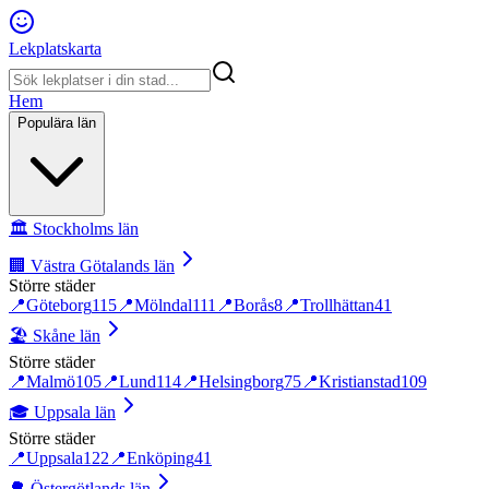
Lekplatskarta
Hem
Populära län
🏛️
Stockholms län
🏢
Västra Götalands län
Större städer
📍
Göteborg
115
📍
Mölndal
111
📍
Borås
8
📍
Trollhättan
41
🏖️
Skåne län
Större städer
📍
Malmö
105
📍
Lund
114
📍
Helsingborg
75
📍
Kristianstad
109
🎓
Uppsala län
Större städer
📍
Uppsala
122
📍
Enköping
41
🌳
Östergötlands län