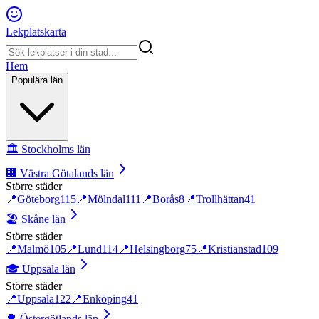
Lekplatskarta
Hem
Populära län
🏛️
Stockholms län
🏢
Västra Götalands län
Större städer
📍
Göteborg
115
📍
Mölndal
111
📍
Borås
8
📍
Trollhättan
41
🏖️
Skåne län
Större städer
📍
Malmö
105
📍
Lund
114
📍
Helsingborg
75
📍
Kristianstad
109
🎓
Uppsala län
Större städer
📍
Uppsala
122
📍
Enköping
41
🌳
Östergötlands län