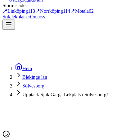
Större städer
📍
Linköping
113
📍
Norrköping
114
📍
Motala
62
Sök lekplatser
Om oss
Hem
Blekinge län
Sölvesborg
Upptäck Sjuk Garga Lekplats i Sölvesborg!