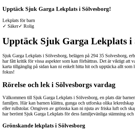
Upptäck Sjuk Garga Lekplats i Sölvesborg!
Lekplats för barn
✓ Säker
✓ Rolig
Upptäck Sjuk Garga Lekplats i 
Sjuk Garga Lekplats i Sölvesborg, belägen på 294 35 Solvesborg, erbj
har fått kritik för vissa aspekter som kan förbättras. Det är viktigt at
karta tillgänglig på sidan kan ni enkelt hitta hit och upptäcka allt som l
fokus!
Rörelse och lek i Sölvesborgs vardag
Välkommen till Sjuk Garga Lekplats i Sölvesborg, en plats där barnens
familjen. Här kan barnen klättra, gunga och utforska olika lekredskap so
eller rullstolar. Omgiven av grönska kan ni njuta av friska luft och ska
har berömt Sjuk Garga Lekplats för dess familjevänliga stämning och try
Grönskande lekplats i Sölvesborg