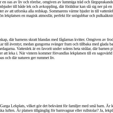
 en oas av liv och rörelse, omgiven av lummiga träd och färgsprakande
bjuder till både lek och avkoppling, där föräldrar kan slå sig ner på e
juter av att utforska alla redskap. Sommarens värme bjuder in till vatten
ön lekplatsen en magisk atmosfär, perfekt för snögubbar och pulkaåkning
kap, där barnens skratt blandas med fåglarnas kvitter. Omgiven av fro
ckar till äventyr, medan gungorna svänger fram och tillbaka med glada ba
agarna. Vattenlek är en favorit under solens heta strålar, där barnen p
r att leka i. När vintern kommer förvandlas lekplatsen till en sagovärl
apas och där naturen ger rummet liv.
Sjuk Garga Lekplats, vilket gör det bekvämt för familjer med små barn. Ä
ka luften. Är platsen tillgänglig för barnvagnar eller rullstolar? Ja, lekp