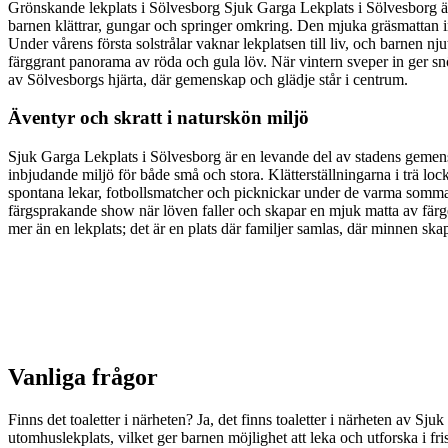
Grönskande lekplats i Sölvesborg Sjuk Garga Lekplats i Sölvesborg är
barnen klättrar, gungar och springer omkring. Den mjuka gräsmattan in
Under vårens första solstrålar vaknar lekplatsen till liv, och barnen n
färggrant panorama av röda och gula löv. När vintern sveper in ger sn
av Sölvesborgs hjärta, där gemenskap och glädje står i centrum.
Äventyr och skratt i naturskön miljö
Sjuk Garga Lekplats i Sölvesborg är en levande del av stadens gemens
inbjudande miljö för både små och stora. Klätterställningarna i trä lo
spontana lekar, fotbollsmatcher och picknickar under de varma sommard
färgsprakande show när löven faller och skapar en mjuk matta av färge
mer än en lekplats; det är en plats där familjer samlas, där minnen sk
Vanliga frågor
Finns det toaletter i närheten? Ja, det finns toaletter i närheten av 
utomhuslekplats, vilket ger barnen möjlighet att leka och utforska i fris