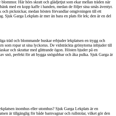
 blommor. Här hörs skratt och glädjetjut som ekar mellan träden när
n bänk med en kopp kaffe i handen, medan de följer sina smås äventyr.
lek och picknickar, medan hösten förvandlar omgivningen till ett
. Sjuk Garga Lekplats är mer än bara en plats för lek; den är en del
diga träd och blommande buskar erbjuder lekplatsen en trygg och
rn som ropar ut sina lyckorus. De vidsträckta grönytorna inbjuder till
laskar och skrattar med glittrande ögon. Hösten bjuder på en
d av snö, perfekt för att bygga snögubbar och åka pulka. Sjuk Garga är
r lekplatsen inomhus eller utomhus? Sjuk Garga Lekplats är en
latsen är tillgänglig för både barnvagnar och rullstolar, vilket gör den