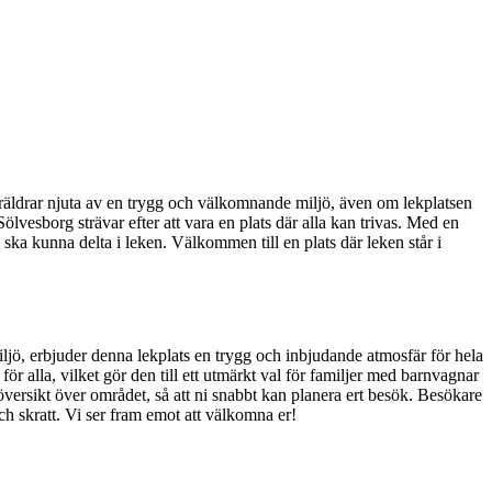
räldrar njuta av en trygg och välkomnande miljö, även om lekplatsen
Sölvesborg strävar efter att vara en plats där alla kan trivas. Med en
rn ska kunna delta i leken. Välkommen till en plats där leken står i
ljö, erbjuder denna lekplats en trygg och inbjudande atmosfär för hela
ör alla, vilket gör den till ett utmärkt val för familjer med barnvagnar
g översikt över området, så att ni snabbt kan planera ert besök. Besökare
ch skratt. Vi ser fram emot att välkomna er!