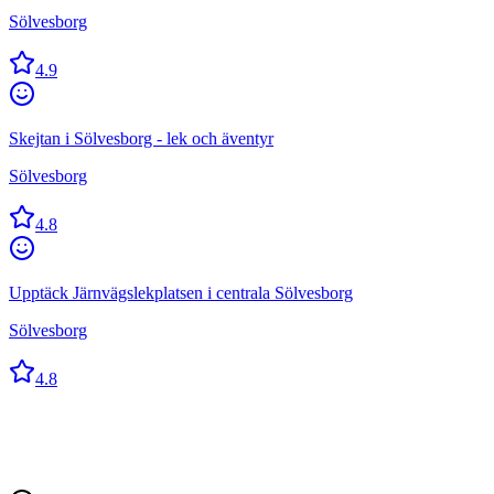
Sölvesborg
4.9
Skejtan i Sölvesborg - lek och äventyr
Sölvesborg
4.8
Upptäck Järnvägslekplatsen i centrala Sölvesborg
Sölvesborg
4.8