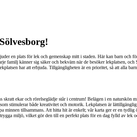
Sölvesborg!
uder en plats för lek och gemenskap mitt i staden. Här kan barn och fö
t varje familj känner sig säker och bekväm när de besöker lekplatsen, och 
ekplatsen har att erbjuda. Tillgängligheten är en prioritet, så att alla ba
 skratt ekar och rörelseglädje står i centrum! Belägen i en naturskön mi
m stimulerar både kreativitet och motorik. Lekplatsen är lättillgänglig f
pa minnen tillsammans. Att hitta hit är enkelt; vår karta ger er en tydli
gga miljö, vilket gör den till en perfekt plats för en dag fylld av lek o