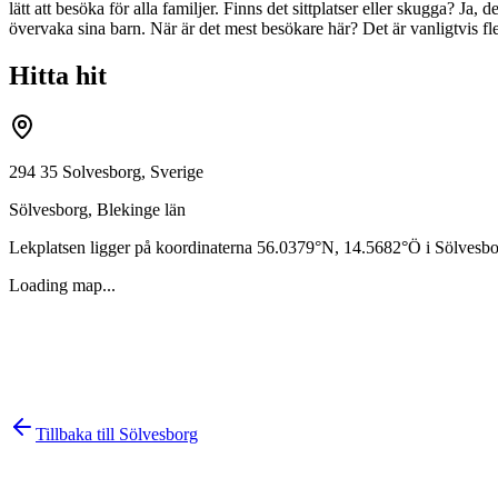
lätt att besöka för alla familjer. Finns det sittplatser eller skugga? Ja,
övervaka sina barn. När är det mest besökare här? Det är vanligtvis f
Hitta hit
294 35 Solvesborg, Sverige
Sölvesborg
,
Blekinge län
Lekplatsen ligger på koordinaterna
56.0379
°N,
14.5682
°Ö i
Sölvesbo
Loading map...
Tillbaka till
Sölvesborg