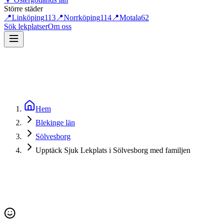
Större städer
📍
Linköping
113
📍
Norrköping
114
📍
Motala
62
Sök lekplatser
Om oss
Hem
Blekinge län
Sölvesborg
Upptäck Sjuk Lekplats i Sölvesborg med familjen