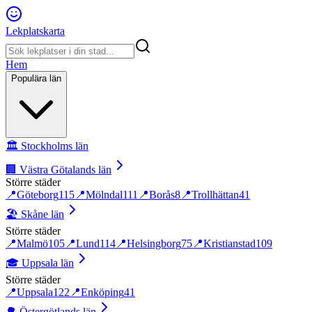
Lekplatskarta
Hem
Populära län
🏛️
Stockholms län
🏢
Västra Götalands län
Större städer
📍
Göteborg
115
📍
Mölndal
111
📍
Borås
8
📍
Trollhättan
41
🏖️
Skåne län
Större städer
📍
Malmö
105
📍
Lund
114
📍
Helsingborg
75
📍
Kristianstad
109
🎓
Uppsala län
Större städer
📍
Uppsala
122
📍
Enköping
41
🌳
Östergötlands län