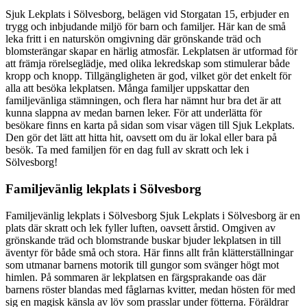
Sjuk Lekplats i Sölvesborg, belägen vid Storgatan 15, erbjuder en
trygg och inbjudande miljö för barn och familjer. Här kan de små
leka fritt i en naturskön omgivning där grönskande träd och
blomsterängar skapar en härlig atmosfär. Lekplatsen är utformad för
att främja rörelseglädje, med olika lekredskap som stimulerar både
kropp och knopp. Tillgängligheten är god, vilket gör det enkelt för
alla att besöka lekplatsen. Många familjer uppskattar den
familjevänliga stämningen, och flera har nämnt hur bra det är att
kunna slappna av medan barnen leker. För att underlätta för
besökare finns en karta på sidan som visar vägen till Sjuk Lekplats.
Den gör det lätt att hitta hit, oavsett om du är lokal eller bara på
besök. Ta med familjen för en dag full av skratt och lek i
Sölvesborg!
Familjevänlig lekplats i Sölvesborg
Familjevänlig lekplats i Sölvesborg Sjuk Lekplats i Sölvesborg är en
plats där skratt och lek fyller luften, oavsett årstid. Omgiven av
grönskande träd och blomstrande buskar bjuder lekplatsen in till
äventyr för både små och stora. Här finns allt från klätterställningar
som utmanar barnens motorik till gungor som svänger högt mot
himlen. På sommaren är lekplatsen en färgsprakande oas där
barnens röster blandas med fåglarnas kvitter, medan hösten för med
sig en magisk känsla av löv som prasslar under fötterna. Föräldrar