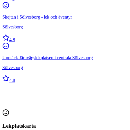
Skejtan i Sölvesborg - lek och äventyr
Sölvesborg
4.8
Upptäck Järnvägslekplatsen i centrala Sölvesborg
Sölvesborg
4.8
Lekplatskarta