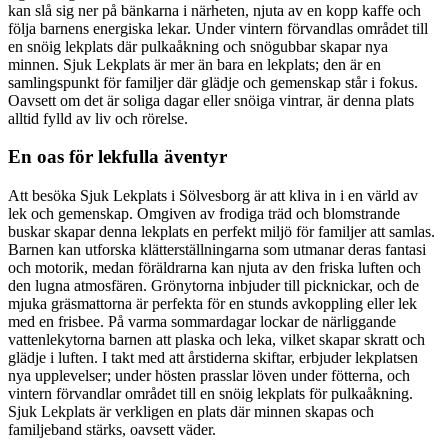
kan slå sig ner på bänkarna i närheten, njuta av en kopp kaffe och
följa barnens energiska lekar. Under vintern förvandlas området till
en snöig lekplats där pulkaåkning och snögubbar skapar nya
minnen. Sjuk Lekplats är mer än bara en lekplats; den är en
samlingspunkt för familjer där glädje och gemenskap står i fokus.
Oavsett om det är soliga dagar eller snöiga vintrar, är denna plats
alltid fylld av liv och rörelse.
En oas för lekfulla äventyr
Att besöka Sjuk Lekplats i Sölvesborg är att kliva in i en värld av
lek och gemenskap. Omgiven av frodiga träd och blomstrande
buskar skapar denna lekplats en perfekt miljö för familjer att samlas.
Barnen kan utforska klätterställningarna som utmanar deras fantasi
och motorik, medan föräldrarna kan njuta av den friska luften och
den lugna atmosfären. Grönytorna inbjuder till picknickar, och de
mjuka gräsmattorna är perfekta för en stunds avkoppling eller lek
med en frisbee. På varma sommardagar lockar de närliggande
vattenlekytorna barnen att plaska och leka, vilket skapar skratt och
glädje i luften. I takt med att årstiderna skiftar, erbjuder lekplatsen
nya upplevelser; under hösten prasslar löven under fötterna, och
vintern förvandlar området till en snöig lekplats för pulkaåkning.
Sjuk Lekplats är verkligen en plats där minnen skapas och
familjeband stärks, oavsett väder.