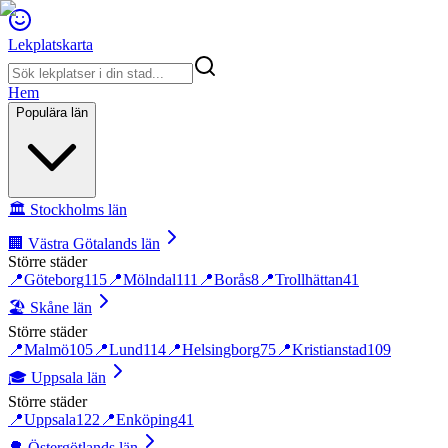
Lekplatskarta
Hem
Populära län
🏛️
Stockholms län
🏢
Västra Götalands län
Större städer
📍
Göteborg
115
📍
Mölndal
111
📍
Borås
8
📍
Trollhättan
41
🏖️
Skåne län
Större städer
📍
Malmö
105
📍
Lund
114
📍
Helsingborg
75
📍
Kristianstad
109
🎓
Uppsala län
Större städer
📍
Uppsala
122
📍
Enköping
41
🌳
Östergötlands län