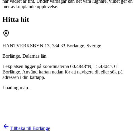
när vädret är fint. Under vardagar kan det vara lugnare, vilket ger en
mer avkopplande upplevelse.
Hitta hit
HANTVERKSBYN 13, 784 33 Borlange, Sverige
Borlänge
,
Dalarnas län
Lekplatsen ligger på koordinaterna
60.4848
°N,
15.4304
°Ö i
Borlänge
. Använd kartan nedan för att navigera dit eller sök på
adressen i din kartapp.
Loading map...
Tillbaka till
Borlänge