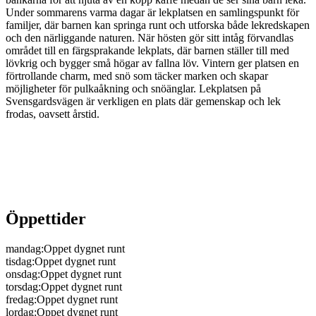
Under sommarens varma dagar är lekplatsen en samlingspunkt för
familjer, där barnen kan springa runt och utforska både lekredskapen
och den närliggande naturen. När hösten gör sitt intåg förvandlas
området till en färgsprakande lekplats, där barnen ställer till med
lövkrig och bygger små högar av fallna löv. Vintern ger platsen en
förtrollande charm, med snö som täcker marken och skapar
möjligheter för pulkaåkning och snöänglar. Lekplatsen på
Svensgardsvägen är verkligen en plats där gemenskap och lek
frodas, oavsett årstid.
Öppettider
mandag
:
Oppet dygnet runt
tisdag
:
Oppet dygnet runt
onsdag
:
Oppet dygnet runt
torsdag
:
Oppet dygnet runt
fredag
:
Oppet dygnet runt
lordag
:
Oppet dygnet runt