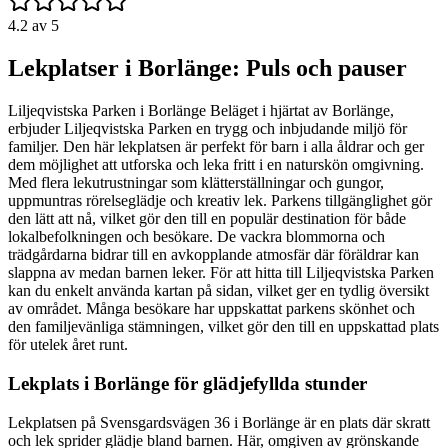
4.2
av 5
Lekplatser i Borlänge: Puls och pauser
Liljeqvistska Parken i Borlänge Beläget i hjärtat av Borlänge,
erbjuder Liljeqvistska Parken en trygg och inbjudande miljö för
familjer. Den här lekplatsen är perfekt för barn i alla åldrar och ger
dem möjlighet att utforska och leka fritt i en naturskön omgivning.
Med flera lekutrustningar som klätterställningar och gungor,
uppmuntras rörelseglädje och kreativ lek. Parkens tillgänglighet gör
den lätt att nå, vilket gör den till en populär destination för både
lokalbefolkningen och besökare. De vackra blommorna och
trädgårdarna bidrar till en avkopplande atmosfär där föräldrar kan
slappna av medan barnen leker. För att hitta till Liljeqvistska Parken
kan du enkelt använda kartan på sidan, vilket ger en tydlig översikt
av området. Många besökare har uppskattat parkens skönhet och
den familjevänliga stämningen, vilket gör den till en uppskattad plats
för utelek året runt.
Lekplats i Borlänge för glädjefyllda stunder
Lekplatsen på Svensgardsvägen 36 i Borlänge är en plats där skratt
och lek sprider glädje bland barnen. Här, omgiven av grönskande