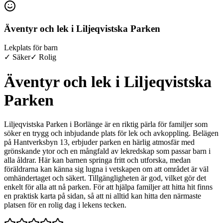
Äventyr och lek i Liljeqvistska Parken
Lekplats för barn
✓ Säker
✓ Rolig
Äventyr och lek i Liljeqvistska
Parken
Liljeqvistska Parken i Borlänge är en riktig pärla för familjer som
söker en trygg och inbjudande plats för lek och avkoppling. Belägen
på Hantverksbyn 13, erbjuder parken en härlig atmosfär med
grönskande ytor och en mångfald av lekredskap som passar barn i
alla åldrar. Här kan barnen springa fritt och utforska, medan
föräldrarna kan känna sig lugna i vetskapen om att området är väl
omhändertaget och säkert. Tillgängligheten är god, vilket gör det
enkelt för alla att nå parken. För att hjälpa familjer att hitta hit finns
en praktisk karta på sidan, så att ni alltid kan hitta den närmaste
platsen för en rolig dag i lekens tecken.