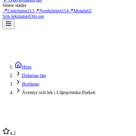
Större städer
📍
Linköping
113
📍
Norrköping
114
📍
Motala
62
Sök lekplatser
Om oss
Hem
Dalarnas län
Borlänge
Äventyr och lek i Liljeqvistska Parken
4.2