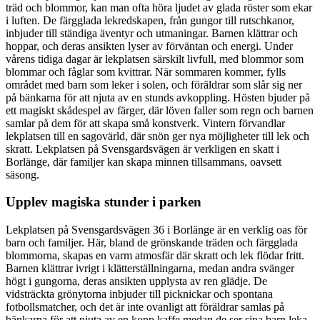
träd och blommor, kan man ofta höra ljudet av glada röster som ekar
i luften. De färgglada lekredskapen, från gungor till rutschkanor,
inbjuder till ständiga äventyr och utmaningar. Barnen klättrar och
hoppar, och deras ansikten lyser av förväntan och energi. Under
vårens tidiga dagar är lekplatsen särskilt livfull, med blommor som
blommar och fåglar som kvittrar. När sommaren kommer, fylls
området med barn som leker i solen, och föräldrar som slår sig ner
på bänkarna för att njuta av en stunds avkoppling. Hösten bjuder på
ett magiskt skådespel av färger, där löven faller som regn och barnen
samlar på dem för att skapa små konstverk. Vintern förvandlar
lekplatsen till en sagovärld, där snön ger nya möjligheter till lek och
skratt. Lekplatsen på Svensgardsvägen är verkligen en skatt i
Borlänge, där familjer kan skapa minnen tillsammans, oavsett
säsong.
Upplev magiska stunder i parken
Lekplatsen på Svensgardsvägen 36 i Borlänge är en verklig oas för
barn och familjer. Här, bland de grönskande träden och färgglada
blommorna, skapas en varm atmosfär där skratt och lek flödar fritt.
Barnen klättrar ivrigt i klätterställningarna, medan andra svänger
högt i gungorna, deras ansikten upplysta av ren glädje. De
vidsträckta grönytorna inbjuder till picknickar och spontana
fotbollsmatcher, och det är inte ovanligt att föräldrar samlas på
bänkarna för att njuta av en kopp kaffe medan de ser sina barn leka.