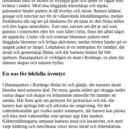
omfamnas barn av doften av nyklippt gräs och ljudet av fåglar som
kvittrar i träden. Med sina färgglada lekredskap och mjuka
gräsmattor bjuder parken in till äventyr och skratt. Barnen klättrar,
gungar och rutschar ner för de välanvända lekställningarna, medan
föräldrarna slår sig ner på bänkarna för att njuta av den friska luften
och den lugna atmosfären. Året runt, oavsett om det är snö som
gnistrar i vintersolen eller löv som faller i höst, finns det alltid något
att upptäcka. Under vår och sommar blomstrar parken med
färgglada blommor och livliga aktiviteter, medan hösten bjuder på en
magisk palett av färger. Lekplatsen är en mötesplats för familjer, där
skratt och gemenskap flödar, och där barnens fantasi får fritt
spelrum. Bananparken är verkligen en skatt i Borlänge, en plats där
minnen skapas och naturen hyllas.
En oas för lekfulla äventyr
I Bananparken i Borlänge flödar liv och glädje, där barnens skratt
blandas med naturens ljud. De stora, gamla träden ger skugga under
varma dagar och skapar en inbjudande atmosfär för familjer att
samlas. Här finns gott om grönytor för picknickar och lek, där
barnen kan springa fritt och utforska sin omgivning. Ett litet
vattenlekområde ger svalka under sommaren, där barnen kan plaska
och leka med vattenstrålar som sprutar upp från marken.
Klätterställningarna utmanar barnens mod och kreativitet, och med
varje klättring och rutschkana växer deras skratt och frihetskänsla.