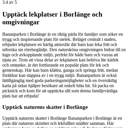
3.4
av 5
Upptäck lekplatser i Borlänge och
omgivningar
Bananparken i Borlänge är en riktig pärla för familjer som söker en
trygg och inspirerande plats för utelek. Beläget centralt i staden,
erbjuder lekplatsen en härlig atmosfär där barn kan leka fritt och
utforska sin rörelseglädje. Den natursköna omgivningen bidrar till en
lugn och avkopplande miljö, perfekt för både barn och vuxna att
njuta av. Trots att vissa delar av lekplatsen kan behöva lite kärlek
och omtanke, är det fortfarande en populär plats för lek och
gemenskap. Här kan barn klättra, gunga och springa fritt, medan
föräldrar kan slappna av i en trygg miljö. Bananparken är också
lättillgänglig med goda parkeringsmöjligheter och en översiktlig
karta på sidan hjälper besökare att enkelt hitta hit. Så packa en
picknick och kom för att upptäcka allt som denna familjevänliga
plats har att erbjuda!
Upptäck naturens skatter i Borlänge
Upptäck naturens skatter i Borlänge Bananparken i Borlänge är en
plats där naturens skönhet och lekfullhet smälter samman. Här