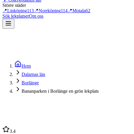
Större städer
📍
Linköping
113
📍
Norrköping
114
📍
Motala
62
Sök lekplatser
Om oss
Hem
Dalarnas län
Borlänge
Bananparken i Borlänge en grön lekplats
3.4