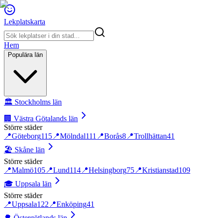
Lekplatskarta
Hem
Populära län
🏛️
Stockholms län
🏢
Västra Götalands län
Större städer
📍
Göteborg
115
📍
Mölndal
111
📍
Borås
8
📍
Trollhättan
41
🏖️
Skåne län
Större städer
📍
Malmö
105
📍
Lund
114
📍
Helsingborg
75
📍
Kristianstad
109
🎓
Uppsala län
Större städer
📍
Uppsala
122
📍
Enköping
41
🌳
Östergötlands län