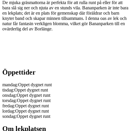
De mjuka gräsmattorna är perfekta för att rulla runt på eller för att
bara slå sig ner och njuta av en stunds vila. Bananparken är inte bara
en lekplats; det är en plats för gemenskap där föräldrar och barn
knyter band och skapar minnen tillsammans. I denna oas av lek och
natur får fantasin verkligen blomma, vilket gör Bananparken till en
ovärderlig del av Borlänge.
Öppettider
mandag
:
Oppet dygnet runt
tisdag
:
Oppet dygnet runt
onsdag
:
Oppet dygnet runt
torsdag
:
Oppet dygnet runt
fredag
:
Oppet dygnet runt
lordag
:
Oppet dygnet runt
sondag
:
Oppet dygnet runt
Om lekplatsen