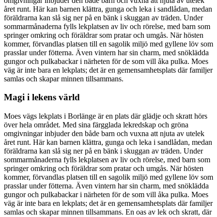
omgivningar inbjuder den både barn och vuxna att njuta av utelek
året runt. Här kan barnen klättra, gunga och leka i sandlådan, medan
föräldrarna kan slå sig ner på en bänk i skuggan av träden. Under
sommarmånaderna fylls lekplatsen av liv och rörelse, med barn som
springer omkring och föräldrar som pratar och umgås. När hösten
kommer, förvandlas platsen till en sagolik miljö med gyllene löv som
prasslar under fötterna. Även vintern har sin charm, med snöklädda
gungor och pulkabackar i närheten för de som vill åka pulka. Moes
väg är inte bara en lekplats; det är en gemensamhetsplats där familjer
samlas och skapar minnen tillsammans.
Magi i lekens värld
Moes vägs lekplats i Borlänge är en plats där glädje och skratt hörs
över hela området. Med sina färgglada lekredskap och gröna
omgivningar inbjuder den både barn och vuxna att njuta av utelek
året runt. Här kan barnen klättra, gunga och leka i sandlådan, medan
föräldrarna kan slå sig ner på en bänk i skuggan av träden. Under
sommarmånaderna fylls lekplatsen av liv och rörelse, med barn som
springer omkring och föräldrar som pratar och umgås. När hösten
kommer, förvandlas platsen till en sagolik miljö med gyllene löv som
prasslar under fötterna. Även vintern har sin charm, med snöklädda
gungor och pulkabackar i närheten för de som vill åka pulka. Moes
väg är inte bara en lekplats; det är en gemensamhetsplats där familjer
samlas och skapar minnen tillsammans. En oas av lek och skratt, där