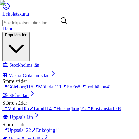
Lekplatskarta
Hem
Populära län
🏛️
Stockholms län
🏢
Västra Götalands län
Större städer
📍
Göteborg
115
📍
Mölndal
111
📍
Borås
8
📍
Trollhättan
41
🏖️
Skåne län
Större städer
📍
Malmö
105
📍
Lund
114
📍
Helsingborg
75
📍
Kristianstad
109
🎓
Uppsala län
Större städer
📍
Uppsala
122
📍
Enköping
41
🌳
Östergötlands län