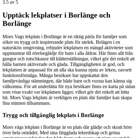
3.5
av 5
Upptäck lekplatser i Borlänge och
Borlänge
Moes Vags lekplats i Borlänge är en riktig pärla för familjer som
söker en trygg och inspirerande plats för utelek. Belägen i en
naturskön omgivning, erbjuder lekplatsen en mängd aktiviteter som
uppmuntrar till rörelseglädje för barn i alla åldrar. Här finns allt från
gungor och rutschkanor till klätterställningar, vilket gör det enkelt att
hålla barnen aktiverade och glada. Tillgängligheten är god, och
lekplatsen är anpassad för att alla ska kunna njuta av leken, oavsett
funktionsförmåga. Många besökare har uppskattat den
familjevänliga stämningen, där både barn och vuxna kan känna sig
välkomna. För att underlätta för nya besökare finns en karta på sidan
som visar exakt var lekplatsen ligger, vilket gör det enkelt att hitta
hit. Moes Vags lekplats är verkligen en plats där familjer kan skapa
fina minnen tillsammans.
Trygg och tillgänglig lekplats i Borlänge
Moes vägs lekplats i Borlänge är en plats där glädje och skratt hörs
över hela området. Med sina färgglada lekredskap och gröna