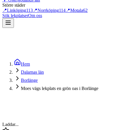
Större städer
📍
Linköping
113
📍
Norrköping
114
📍
Motala
62
Sök lekplatser
Om oss
Hem
Dalarnas län
Borlänge
Moes vägs lekplats en grön oas i Borlänge
Laddar...