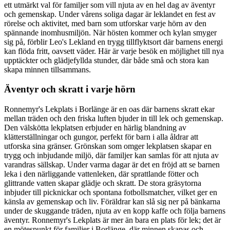
ett utmärkt val för familjer som vill njuta av en hel dag av äventyr
och gemenskap. Under vårens soliga dagar är leklandet en fest av
rörelse och aktivitet, med barn som utforskar varje hörn av den
spännande inomhusmiljön. När hösten kommer och kylan smyger
sig på, förblir Leo's Lekland en trygg tillflyktsort där barnens energi
kan flöda fritt, oavsett väder. Här är varje besök en möjlighet till nya
upptäckter och glädjefyllda stunder, där både små och stora kan
skapa minnen tillsammans.
Äventyr och skratt i varje hörn
Ronnemyr's Lekplats i Borlänge är en oas där barnens skratt ekar
mellan träden och den friska luften bjuder in till lek och gemenskap.
Den välskötta lekplatsen erbjuder en härlig blandning av
klätterställningar och gungor, perfekt för barn i alla åldrar att
utforska sina gränser. Grönskan som omger lekplatsen skapar en
trygg och inbjudande miljö, där familjer kan samlas för att njuta av
varandras sällskap. Under varma dagar är det en fröjd att se barnen
leka i den närliggande vattenleken, där sprattlande fötter och
glittrande vatten skapar glädje och skratt. De stora gräsytorna
inbjuder till picknickar och spontana fotbollsmatcher, vilket ger en
känsla av gemenskap och liv. Föräldrar kan slå sig ner på bänkarna
under de skuggande träden, njuta av en kopp kaffe och följa barnens
äventyr. Ronnemyr's Lekplats är mer än bara en plats för lek; det är
en mötespunkt för familjer i Borlänge, där minnen skapas och