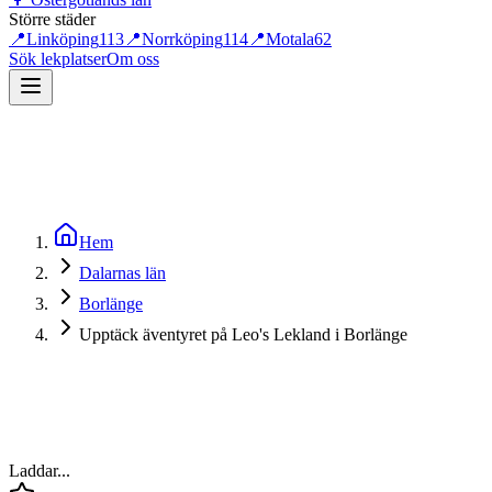
Större städer
📍
Linköping
113
📍
Norrköping
114
📍
Motala
62
Sök lekplatser
Om oss
Hem
Dalarnas län
Borlänge
Upptäck äventyret på Leo's Lekland i Borlänge
Laddar...