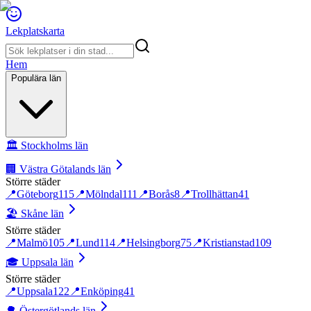
Lekplatskarta
Hem
Populära län
🏛️
Stockholms län
🏢
Västra Götalands län
Större städer
📍
Göteborg
115
📍
Mölndal
111
📍
Borås
8
📍
Trollhättan
41
🏖️
Skåne län
Större städer
📍
Malmö
105
📍
Lund
114
📍
Helsingborg
75
📍
Kristianstad
109
🎓
Uppsala län
Större städer
📍
Uppsala
122
📍
Enköping
41
🌳
Östergötlands län