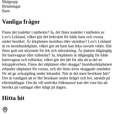
Malgrupp
Betalningar
Barn
Vanliga frågor
Finns det toaletter i närheten? Ja, det finns toaletter i närheten av
Leo's Lekland, vilket gör det bekvämt för både barn och vuxna
under besöket. Är lekplatsen inomhus eller utomhus? Leo's Lekland
är en inomhuslekplats, vilket gör att barn kan leka oavsett väder. Här
finns gott om utrymme för lek och utforskning. Är platsen tillgänglig
för barnvagnar eller rullstolar? Ja, lekplatsen är tillgänglig för både
barnvagnar och rullstolar, vilket gör det lätt för alla att ta del av
lekupplevelsen. Finns det sittplatser eller skugga? Inomhuslekplatsen
erbjuder sittplatser för vuxna, och det finns även skuggade områden
för att ge avkoppling under lekandet. När är det mest besökare här?
Det är vanligast att se fler besökare under helger och lov, särskilt på
eftermiddagar. Om du vill undvika folkmassor kan det vara bra att
besöka på vardagar eller tidigt på dagen.
Hitta hit