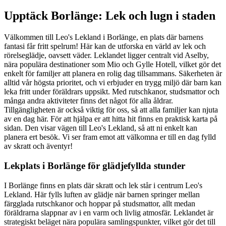
Upptäck Borlänge: Lek och lugn i staden
Välkommen till Leo's Lekland i Borlänge, en plats där barnens
fantasi får fritt spelrum! Här kan de utforska en värld av lek och
rörelseglädje, oavsett väder. Leklandet ligger centralt vid Aselby,
nära populära destinationer som Mio och Gylle Hotell, vilket gör det
enkelt för familjer att planera en rolig dag tillsammans. Säkerheten är
alltid vår högsta prioritet, och vi erbjuder en trygg miljö där barn kan
leka fritt under föräldrars uppsikt. Med rutschkanor, studsmattor och
många andra aktiviteter finns det något för alla åldrar.
Tillgängligheten är också viktig för oss, så att alla familjer kan njuta
av en dag här. För att hjälpa er att hitta hit finns en praktisk karta på
sidan. Den visar vägen till Leo's Lekland, så att ni enkelt kan
planera ert besök. Vi ser fram emot att välkomna er till en dag fylld
av skratt och äventyr!
Lekplats i Borlänge för glädjefyllda stunder
I Borlänge finns en plats där skratt och lek står i centrum Leo's
Lekland. Här fylls luften av glädje när barnen springer mellan
färgglada rutschkanor och hoppar på studsmattor, allt medan
föräldrarna slappnar av i en varm och livlig atmosfär. Leklandet är
strategiskt beläget nära populära samlingspunkter, vilket gör det till