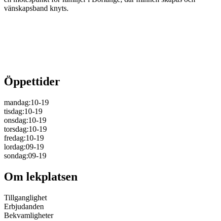
vänskapsband knyts.
Öppettider
mandag
:
10-19
tisdag
:
10-19
onsdag
:
10-19
torsdag
:
10-19
fredag
:
10-19
lordag
:
09-19
sondag
:
09-19
Om lekplatsen
Tillganglighet
Erbjudanden
Bekvamligheter