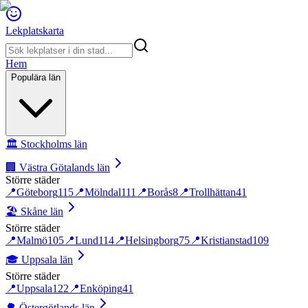
Lekplatskarta
Hem
Populära län
🏛️
Stockholms län
🏢
Västra Götalands län
Större städer
📍
Göteborg
115
📍
Mölndal
111
📍
Borås
8
📍
Trollhättan
41
🏖️
Skåne län
Större städer
📍
Malmö
105
📍
Lund
114
📍
Helsingborg
75
📍
Kristianstad
109
🎓
Uppsala län
Större städer
📍
Uppsala
122
📍
Enköping
41
🌳
Östergötlands län