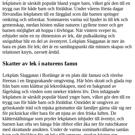
lekplatsen är särskilt populär bland yngre barn, vilket gör den till en
trygg oas för både barn och föräldrar. Under vårens första dagar
förvandlas lekplatsen till en färgglad scen där barnen springer
omkring och utforskar. Sommarens varma sol bjuder in till lek och
gemenskap, medan hösten målar naturen i gyllene toner och ger
barnen möjlighet att hoppa i lövhögar. När vintern sveper in,
erbjuder snön en ny dimension av lek, där pulkaåkning och
snögubbar blir en del av äventyret. Lekplats Slaggatan är mer än
bara en plats för lek; det är en samlingspunkt där minnen skapas och
relationer knyts, oavsett årstid.
Skatter av lek i naturens famn
Lekplats Slaggatan i Borlänge är en plats där fantasi och rörelse
förenas i en färgsprakande omgivning. Här hörs skratt och glada rop
från barn som klättrar på lekredskapen, med en bakgrund av
fågelsång och vinden som smeker trädens löv. Den inhägnade
lekplatsen är särskilt populär bland yngre barn, vilket gör den till en
trygg oas för både barn och föräldrar. Området är omgiven av
grönskande träd och mjuka gräsmattor där familjer gärna slår sig ner
för picknickar eller bara för att njuta av den friska luften. De
klätterställningar som pryder lekplatsen inbjuder till äventyr, och
barnen kan ofta ses hänga från ribbor eller åka ner för rutschkanor
med skrattande ansikten. Under de varma sommarkvällarna samlas
barn och föräldrar för att leka tillsammans, medan hösten ger