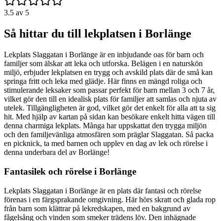
3.5
av 5
Så hittar du till lekplatsen i Borlänge
Lekplats Slaggatan i Borlänge är en inbjudande oas för barn och
familjer som älskar att leka och utforska. Belägen i en naturskön
miljö, erbjuder lekplatsen en trygg och avskild plats där de små kan
springa fritt och leka med glädje. Här finns en mängd roliga och
stimulerande leksaker som passar perfekt för barn mellan 3 och 7 år,
vilket gör den till en idealisk plats för familjer att samlas och njuta av
utelek. Tillgängligheten är god, vilket gör det enkelt för alla att ta sig
hit. Med hjälp av kartan på sidan kan besökare enkelt hitta vägen till
denna charmiga lekplats. Många har uppskattat den trygga miljön
och den familjevänliga atmosfären som präglar Slaggatan. Så packa
en picknick, ta med barnen och upplev en dag av lek och rörelse i
denna underbara del av Borlänge!
Fantasilek och rörelse i Borlänge
Lekplats Slaggatan i Borlänge är en plats där fantasi och rörelse
förenas i en färgsprakande omgivning. Här hörs skratt och glada rop
från barn som klättrar på lekredskapen, med en bakgrund av
fågelsång och vinden som smeker trädens löv. Den inhägnade