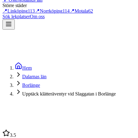
Större städer
📍
Linköping
113
📍
Norrköping
114
📍
Motala
62
Sök lekplatser
Om oss
Hem
Dalarnas län
Borlänge
Upptäck klätteräventyr vid Slaggatan i Borlänge
3.5