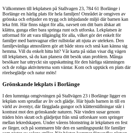
Välkommen till lekplatsen på Stallvagen 23, 784 61 Borlänge i
Borlänge en härlig plats för hela familjen! Området är omgiven av
grönska och erbjuder en trygg och inbjudande miljö där barnen kan
leka fritt. Här finns något för alla, oavsett om ditt barn älskar att
klättra, gunga eller bara springa runt och utforska. Lekplatsen är
utformad för att vara tillgänglig för alla, vilket gör det enkelt för
familjer med barnvagnar eller rullstolar att njuta av uteleken. Den
familjevänliga atmosfären gör att både stora och små kan känna sig
hemma. Vill du enkelt hitta hit? Vår karta på sidan visar dig vägen
till lekplatsen, så du kan planera ditt besök utan problem. Många
besökare har uttryckt sin uppskattning för den härliga stämningen
och de roliga aktiviteterna som väntar. Kom och upptäck en plats där
rörelseglädje och natur möts!
Grönskande lekplats i Borlänge
I den lummiga omgivningen på Stallvägen 23 i Borlänge ligger en
lekplats som sprudlar av liv och glädje. Här bjuds barnen in till en
värld av äventyr, där färgglada gungor och klätterställningar står i
kontrast mot den grönskande naturen. När vinden susar genom
träden hörs skratt och glädjetjut från små utforskare som springer
mellan lekredskapen. Under vårens blomstring är lekplatsen en fest
av färger, och på sommaren blir den en samlingspunkt för familjer