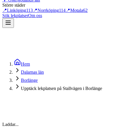
Större städer
📍
Linköping
113
📍
Norrköping
114
📍
Motala
62
Sök lekplatser
Om oss
Hem
Dalarnas län
Borlänge
Upptäck lekplatsen på Stallvägen i Borlänge
Laddar...