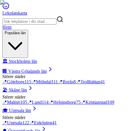
Lekplatskarta
Hem
Populära län
🏛️
Stockholms län
🏢
Västra Götalands län
Större städer
📍
Göteborg
115
📍
Mölndal
111
📍
Borås
8
📍
Trollhättan
41
🏖️
Skåne län
Större städer
📍
Malmö
105
📍
Lund
114
📍
Helsingborg
75
📍
Kristianstad
109
🎓
Uppsala län
Större städer
📍
Uppsala
122
📍
Enköping
41
🌳
Östergötlands län