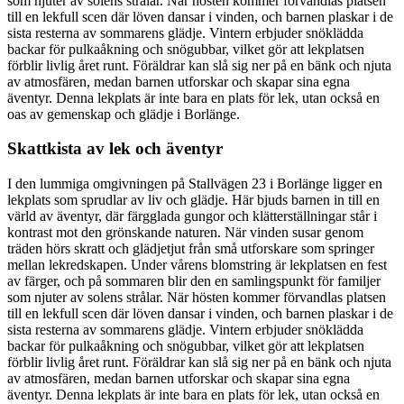
som njuter av solens strålar. När hösten kommer förvandlas platsen
till en lekfull scen där löven dansar i vinden, och barnen plaskar i de
sista resterna av sommarens glädje. Vintern erbjuder snöklädda
backar för pulkaåkning och snögubbar, vilket gör att lekplatsen
förblir livlig året runt. Föräldrar kan slå sig ner på en bänk och njuta
av atmosfären, medan barnen utforskar och skapar sina egna
äventyr. Denna lekplats är inte bara en plats för lek, utan också en
oas av gemenskap och glädje i Borlänge.
Skattkista av lek och äventyr
I den lummiga omgivningen på Stallvägen 23 i Borlänge ligger en
lekplats som sprudlar av liv och glädje. Här bjuds barnen in till en
värld av äventyr, där färgglada gungor och klätterställningar står i
kontrast mot den grönskande naturen. När vinden susar genom
träden hörs skratt och glädjetjut från små utforskare som springer
mellan lekredskapen. Under vårens blomstring är lekplatsen en fest
av färger, och på sommaren blir den en samlingspunkt för familjer
som njuter av solens strålar. När hösten kommer förvandlas platsen
till en lekfull scen där löven dansar i vinden, och barnen plaskar i de
sista resterna av sommarens glädje. Vintern erbjuder snöklädda
backar för pulkaåkning och snögubbar, vilket gör att lekplatsen
förblir livlig året runt. Föräldrar kan slå sig ner på en bänk och njuta
av atmosfären, medan barnen utforskar och skapar sina egna
äventyr. Denna lekplats är inte bara en plats för lek, utan också en