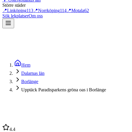
Större städer
📍
Linköping
113
📍
Norrköping
114
📍
Motala
62
Sök lekplatser
Om oss
Hem
Dalarnas län
Borlänge
Upptäck Paradisparkens gröna oas i Borlänge
4.4