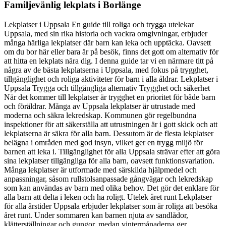
Familjevänlig lekplats i Borlänge
Lekplatser i Uppsala En guide till roliga och trygga utelekar
Uppsala, med sin rika historia och vackra omgivningar, erbjuder
många härliga lekplatser där barn kan leka och upptäcka. Oavsett
om du bor här eller bara är på besök, finns det gott om alternativ för
att hitta en lekplats nära dig. I denna guide tar vi en närmare titt på
några av de bästa lekplatserna i Uppsala, med fokus på trygghet,
tillgänglighet och roliga aktiviteter för barn i alla åldrar. Lekplatser i
Uppsala Trygga och tillgängliga alternativ Trygghet och säkerhet
När det kommer till lekplatser är trygghet en prioritet för både barn
och föräldrar. Många av Uppsala lekplatser är utrustade med
moderna och säkra lekredskap. Kommunen gör regelbundna
inspektioner för att säkerställa att utrustningen är i gott skick och att
lekplatserna är säkra för alla barn. Dessutom är de flesta lekplatser
belägna i områden med god insyn, vilket ger en trygg miljö för
barnen att leka i. Tillgänglighet för alla Uppsala strävar efter att göra
sina lekplatser tillgängliga för alla barn, oavsett funktionsvariation.
Många lekplatser är utformade med särskilda hjälpmedel och
anpassningar, såsom rullstolsanpassade gångvägar och lekredskap
som kan användas av barn med olika behov. Det gör det enklare för
alla barn att delta i leken och ha roligt. Utelek året runt Lekplatser
för alla årstider Uppsala erbjuder lekplatser som är roliga att besöka
året runt. Under sommaren kan barnen njuta av sandlådor,
klätterställningar och gungor, medan vintermånaderna ger