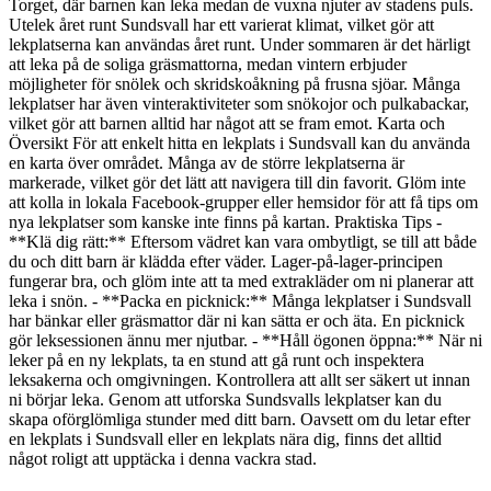
Torget, där barnen kan leka medan de vuxna njuter av stadens puls.
Utelek året runt Sundsvall har ett varierat klimat, vilket gör att
lekplatserna kan användas året runt. Under sommaren är det härligt
att leka på de soliga gräsmattorna, medan vintern erbjuder
möjligheter för snölek och skridskoåkning på frusna sjöar. Många
lekplatser har även vinteraktiviteter som snökojor och pulkabackar,
vilket gör att barnen alltid har något att se fram emot. Karta och
Översikt För att enkelt hitta en lekplats i Sundsvall kan du använda
en karta över området. Många av de större lekplatserna är
markerade, vilket gör det lätt att navigera till din favorit. Glöm inte
att kolla in lokala Facebook-grupper eller hemsidor för att få tips om
nya lekplatser som kanske inte finns på kartan. Praktiska Tips -
**Klä dig rätt:** Eftersom vädret kan vara ombytligt, se till att både
du och ditt barn är klädda efter väder. Lager-på-lager-principen
fungerar bra, och glöm inte att ta med extrakläder om ni planerar att
leka i snön. - **Packa en picknick:** Många lekplatser i Sundsvall
har bänkar eller gräsmattor där ni kan sätta er och äta. En picknick
gör leksessionen ännu mer njutbar. - **Håll ögonen öppna:** När ni
leker på en ny lekplats, ta en stund att gå runt och inspektera
leksakerna och omgivningen. Kontrollera att allt ser säkert ut innan
ni börjar leka. Genom att utforska Sundsvalls lekplatser kan du
skapa oförglömliga stunder med ditt barn. Oavsett om du letar efter
en lekplats i Sundsvall eller en lekplats nära dig, finns det alltid
något roligt att upptäcka i denna vackra stad.