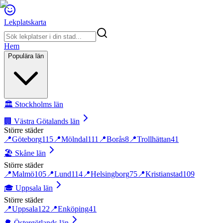
Lekplatskarta
Hem
Populära län
🏛️
Stockholms län
🏢
Västra Götalands län
Större städer
📍
Göteborg
115
📍
Mölndal
111
📍
Borås
8
📍
Trollhättan
41
🏖️
Skåne län
Större städer
📍
Malmö
105
📍
Lund
114
📍
Helsingborg
75
📍
Kristianstad
109
🎓
Uppsala län
Större städer
📍
Uppsala
122
📍
Enköping
41
🌳
Östergötlands län