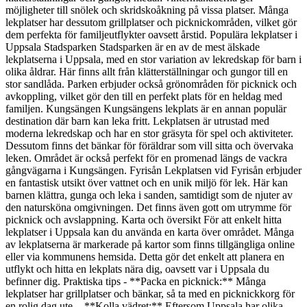
möjligheter till snölek och skridskoåkning på vissa platser. Många
lekplatser har dessutom grillplatser och picknickområden, vilket gör
dem perfekta för familjeutflykter oavsett årstid. Populära lekplatser i
Uppsala Stadsparken Stadsparken är en av de mest älskade
lekplatserna i Uppsala, med en stor variation av lekredskap för barn i
olika åldrar. Här finns allt från klätterställningar och gungor till en
stor sandlåda. Parken erbjuder också grönområden för picknick och
avkoppling, vilket gör den till en perfekt plats för en heldag med
familjen. Kungsängen Kungsängens lekplats är en annan populär
destination där barn kan leka fritt. Lekplatsen är utrustad med
moderna lekredskap och har en stor gräsyta för spel och aktiviteter.
Dessutom finns det bänkar för föräldrar som vill sitta och övervaka
leken. Området är också perfekt för en promenad längs de vackra
gångvägarna i Kungsängen. Fyrisån Lekplatsen vid Fyrisån erbjuder
en fantastisk utsikt över vattnet och en unik miljö för lek. Här kan
barnen klättra, gunga och leka i sanden, samtidigt som de njuter av
den natursköna omgivningen. Det finns även gott om utrymme för
picknick och avslappning. Karta och översikt För att enkelt hitta
lekplatser i Uppsala kan du använda en karta över området. Många
av lekplatserna är markerade på kartor som finns tillgängliga online
eller via kommunens hemsida. Detta gör det enkelt att planera en
utflykt och hitta en lekplats nära dig, oavsett var i Uppsala du
befinner dig. Praktiska tips - **Packa en picknick:** Många
lekplatser har grillplatser och bänkar, så ta med en picknickkorg för
en rolig dag ute. - **Kolla vädret:** Eftersom Uppsala har olika