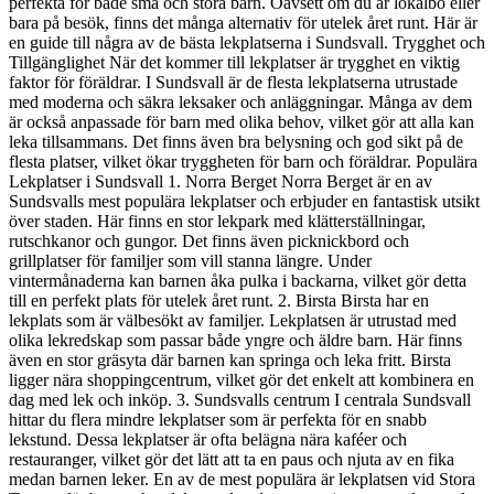
perfekta för både små och stora barn. Oavsett om du är lokalbo eller
bara på besök, finns det många alternativ för utelek året runt. Här är
en guide till några av de bästa lekplatserna i Sundsvall. Trygghet och
Tillgänglighet När det kommer till lekplatser är trygghet en viktig
faktor för föräldrar. I Sundsvall är de flesta lekplatserna utrustade
med moderna och säkra leksaker och anläggningar. Många av dem
är också anpassade för barn med olika behov, vilket gör att alla kan
leka tillsammans. Det finns även bra belysning och god sikt på de
flesta platser, vilket ökar tryggheten för barn och föräldrar. Populära
Lekplatser i Sundsvall 1. Norra Berget Norra Berget är en av
Sundsvalls mest populära lekplatser och erbjuder en fantastisk utsikt
över staden. Här finns en stor lekpark med klätterställningar,
rutschkanor och gungor. Det finns även picknickbord och
grillplatser för familjer som vill stanna längre. Under
vintermånaderna kan barnen åka pulka i backarna, vilket gör detta
till en perfekt plats för utelek året runt. 2. Birsta Birsta har en
lekplats som är välbesökt av familjer. Lekplatsen är utrustad med
olika lekredskap som passar både yngre och äldre barn. Här finns
även en stor gräsyta där barnen kan springa och leka fritt. Birsta
ligger nära shoppingcentrum, vilket gör det enkelt att kombinera en
dag med lek och inköp. 3. Sundsvalls centrum I centrala Sundsvall
hittar du flera mindre lekplatser som är perfekta för en snabb
lekstund. Dessa lekplatser är ofta belägna nära kaféer och
restauranger, vilket gör det lätt att ta en paus och njuta av en fika
medan barnen leker. En av de mest populära är lekplatsen vid Stora