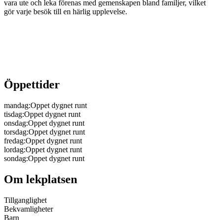
vara ute och leka förenas med gemenskapen bland familjer, vilket
gör varje besök till en härlig upplevelse.
Öppettider
mandag
:
Oppet dygnet runt
tisdag
:
Oppet dygnet runt
onsdag
:
Oppet dygnet runt
torsdag
:
Oppet dygnet runt
fredag
:
Oppet dygnet runt
lordag
:
Oppet dygnet runt
sondag
:
Oppet dygnet runt
Om lekplatsen
Tillganglighet
Bekvamligheter
Barn