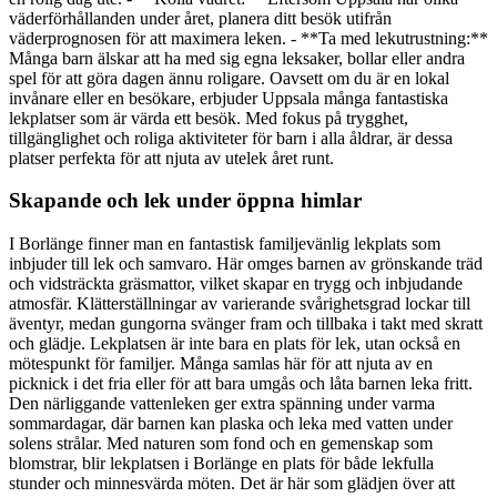
väderförhållanden under året, planera ditt besök utifrån
väderprognosen för att maximera leken. - **Ta med lekutrustning:**
Många barn älskar att ha med sig egna leksaker, bollar eller andra
spel för att göra dagen ännu roligare. Oavsett om du är en lokal
invånare eller en besökare, erbjuder Uppsala många fantastiska
lekplatser som är värda ett besök. Med fokus på trygghet,
tillgänglighet och roliga aktiviteter för barn i alla åldrar, är dessa
platser perfekta för att njuta av utelek året runt.
Skapande och lek under öppna himlar
I Borlänge finner man en fantastisk familjevänlig lekplats som
inbjuder till lek och samvaro. Här omges barnen av grönskande träd
och vidsträckta gräsmattor, vilket skapar en trygg och inbjudande
atmosfär. Klätterställningar av varierande svårighetsgrad lockar till
äventyr, medan gungorna svänger fram och tillbaka i takt med skratt
och glädje. Lekplatsen är inte bara en plats för lek, utan också en
mötespunkt för familjer. Många samlas här för att njuta av en
picknick i det fria eller för att bara umgås och låta barnen leka fritt.
Den närliggande vattenleken ger extra spänning under varma
sommardagar, där barnen kan plaska och leka med vatten under
solens strålar. Med naturen som fond och en gemenskap som
blomstrar, blir lekplatsen i Borlänge en plats för både lekfulla
stunder och minnesvärda möten. Det är här som glädjen över att