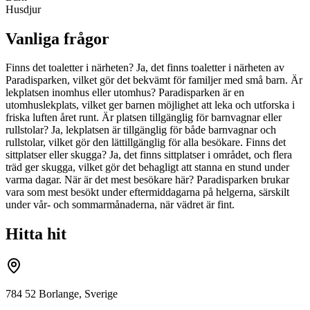
Husdjur
Vanliga frågor
Finns det toaletter i närheten? Ja, det finns toaletter i närheten av
Paradisparken, vilket gör det bekvämt för familjer med små barn. Är
lekplatsen inomhus eller utomhus? Paradisparken är en
utomhuslekplats, vilket ger barnen möjlighet att leka och utforska i
friska luften året runt. Är platsen tillgänglig för barnvagnar eller
rullstolar? Ja, lekplatsen är tillgänglig för både barnvagnar och
rullstolar, vilket gör den lättillgänglig för alla besökare. Finns det
sittplatser eller skugga? Ja, det finns sittplatser i området, och flera
träd ger skugga, vilket gör det behagligt att stanna en stund under
varma dagar. När är det mest besökare här? Paradisparken brukar
vara som mest besökt under eftermiddagarna på helgerna, särskilt
under vår- och sommarmånaderna, när vädret är fint.
Hitta hit
784 52 Borlange, Sverige