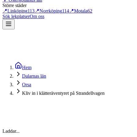
Större städer
📍
Linköping
113
📍
Norrköping
114
📍
Motala
62
Sök lekplatser
Om oss
Hem
Dalarnas län
Orsa
Kliv in i klätteräventyret på Strandellvagen
Laddar...