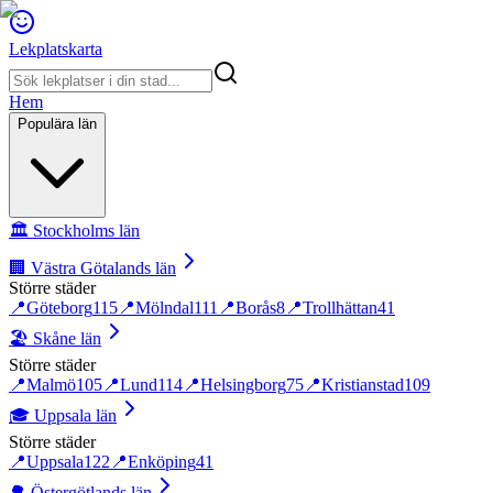
Lekplatskarta
Hem
Populära län
🏛️
Stockholms län
🏢
Västra Götalands län
Större städer
📍
Göteborg
115
📍
Mölndal
111
📍
Borås
8
📍
Trollhättan
41
🏖️
Skåne län
Större städer
📍
Malmö
105
📍
Lund
114
📍
Helsingborg
75
📍
Kristianstad
109
🎓
Uppsala län
Större städer
📍
Uppsala
122
📍
Enköping
41
🌳
Östergötlands län