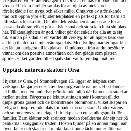
Lekplatsen vid Strandellvägen 15 i Orsa är en oas för både barn och
vuxna. Här kan familjer samlas för att njuta av utelek och
rörelseglädje i en trygg och säker miljö. Omgiven av grönskande
träd och öppna ytor erbjuder lekplatsen en perfekt plats för barn att
utforska och leka fritt. De olika lekredskapen är anpassade för att
passa alla åldrar, vilket gör att både små och stora kan hitta sin plats
här. Tillgängligheten är god, vilket gör det enkelt för alla att ta sig
hit. Kartan på sidan är ett värdefullt verktyg för att hjälpa besökare
att hitta till denna familjevänliga plats. Med tydliga markeringar blir
det lätt att navigera till lekplatsen. Omdömena från andra besökare
vittnar om den positiva atmosfären och den glädje som platsen
sprider, vilket gör den till ett självklart val för en dag i naturen.
Upptäck naturens skatter i Orsa
I hjärtat av Orsa, på Strandellvagen 15, ligger en lekplats som
verkligen fångar essensen av den omgivande naturen. Här blandas
lekfullhet med en underbar grönskande miljö där barnens skratt ekar
mellan träden. Färgerna på lekutrustningen står i kontrast till det
djupa gröna gräset och de blomstrande blommorna, vilket skapar en
livlig och inspirerande plats för både små och stora. Under vårens
och sommarens varma dagar blir lekplatsen en samlingspunkt för
familjer. Barn klättrar och springer, medan föräldrarna slår sig ner på
bänkarna i skuggan av träden. Hösten bjuder på en annan magi, när
löven faller och skapar ett mjukt, knastrande täcke under fötterna.