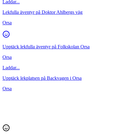
Laddar...
Lekfulla äventyr på Doktor Ahlbergs väg
Orsa
Upptäck lekfulla äventyr på Folkskolan Orsa
Orsa
Laddar...
Upptäck lekplatsen på Backvagen i Orsa
Orsa