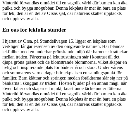
Vintertid förvandlas området till en sagolik värld där barnen kan åka
pulka och bygga snögubbar. Denna lekplats är mer än bara en plats
för lek; den är en del av Orsas själ, där naturens skatter upptäckts
och upplevs av alla.
En oas för lekfulla stunder
I hjärtat av Orsa, på Strandellvagen 15, ligger en lekplats som
verkligen fångar essensen av den omgivande naturen. Här blandas
lekfullhet med en underbar grönskande miljö där barnens skratt ekar
mellan träden. Färgerna på lekutrustningen står i kontrast till det
djupa gröna gräset och de blomstrande blommorna, vilket skapar en
livlig och inspirerande plats för både små och stora. Under vårens
och sommarens varma dagar blir lekplatsen en samlingspunkt för
familjer. Barn klättrar och springer, medan föräldrarna slår sig ner på
bänkarna i skuggan av träden. Hösten bjuder på en annan magi, när
löven faller och skapar ett mjukt, knastrande täcke under fötterna.
Vintertid förvandlas området till en sagolik värld där barnen kan åka
pulka och bygga snögubbar. Denna lekplats är mer än bara en plats
för lek; den är en del av Orsas själ, där naturens skatter upptäckts
och upplevs av alla.