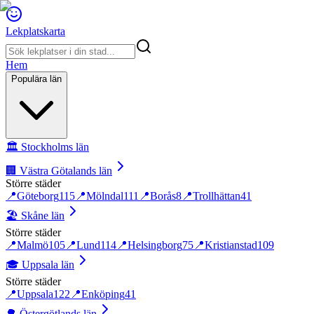
Lekplatskarta
Hem
Populära län
🏛️
Stockholms län
🏢
Västra Götalands län
Större städer
📍
Göteborg
115
📍
Mölndal
111
📍
Borås
8
📍
Trollhättan
41
🏖️
Skåne län
Större städer
📍
Malmö
105
📍
Lund
114
📍
Helsingborg
75
📍
Kristianstad
109
🎓
Uppsala län
Större städer
📍
Uppsala
122
📍
Enköping
41
🌳
Östergötlands län