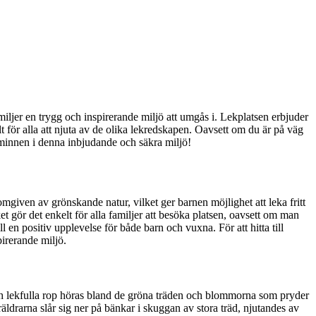
iljer en trygg och inspirerande miljö att umgås i. Lekplatsen erbjuder
t för alla att njuta av de olika lekredskapen. Oavsett om du är på väg
a minnen i denna inbjudande och säkra miljö!
given av grönskande natur, vilket ger barnen möjlighet att leka fritt
 gör det enkelt för alla familjer att besöka platsen, oavsett om man
n positiv upplevelse för både barn och vuxna. För att hitta till
pirerande miljö.
ch lekfulla rop höras bland de gröna träden och blommorna som pryder
räldrarna slår sig ner på bänkar i skuggan av stora träd, njutandes av