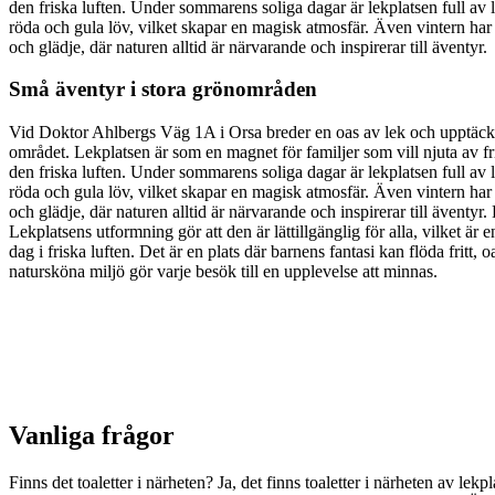
den friska luften. Under sommarens soliga dagar är lekplatsen full av 
röda och gula löv, vilket skapar en magisk atmosfär. Även vintern har
och glädje, där naturen alltid är närvarande och inspirerar till äventyr.
Små äventyr i stora grönområden
Vid Doktor Ahlbergs Väg 1A i Orsa breder en oas av lek och upptäckte
området. Lekplatsen är som en magnet för familjer som vill njuta av fri
den friska luften. Under sommarens soliga dagar är lekplatsen full av 
röda och gula löv, vilket skapar en magisk atmosfär. Även vintern har
och glädje, där naturen alltid är närvarande och inspirerar till ävent
Lekplatsens utformning gör att den är lättillgänglig för alla, vilket är 
dag i friska luften. Det är en plats där barnens fantasi kan flöda fritt
natursköna miljö gör varje besök till en upplevelse att minnas.
Vanliga frågor
Finns det toaletter i närheten? Ja, det finns toaletter i närheten av l