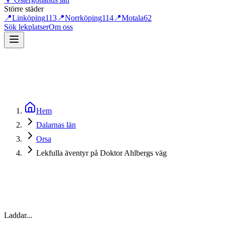
Större städer
📍
Linköping
113
📍
Norrköping
114
📍
Motala
62
Sök lekplatser
Om oss
Hem
Dalarnas län
Orsa
Lekfulla äventyr på Doktor Ahlbergs väg
Laddar...