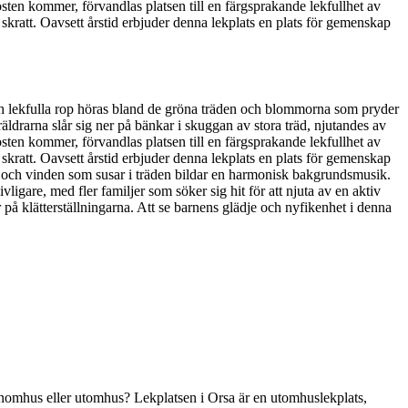
sten kommer, förvandlas platsen till en färgsprakande lekfullhet av
skratt. Oavsett årstid erbjuder denna lekplats en plats för gemenskap
ch lekfulla rop höras bland de gröna träden och blommorna som pryder
räldrarna slår sig ner på bänkar i skuggan av stora träd, njutandes av
sten kommer, förvandlas platsen till en färgsprakande lekfullhet av
skratt. Oavsett årstid erbjuder denna lekplats en plats för gemenskap
ter och vinden som susar i träden bildar en harmonisk bakgrundsmusik.
vligare, med fler familjer som söker sig hit för att njuta av en aktiv
er på klätterställningarna. Att se barnens glädje och nyfikenhet i denna
en inomhus eller utomhus? Lekplatsen i Orsa är en utomhuslekplats,