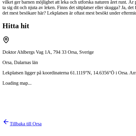
vilket ger barnen möjlighet att leka och utforska naturen året runt. Är pl
ta sig dit och njuta av leken. Finns det sittplatser eller skugga? Ja, de
det mest besökare här? Lekplatsen är oftast mest besökt under eftermid
Hitta hit
Doktor Ahlbergs Vag 1A, 794 33 Orsa, Sverige
Orsa
,
Dalarnas län
Lekplatsen ligger på koordinaterna
61.1119
°N,
14.6356
°Ö i
Orsa
. An
Loading map...
Tillbaka till
Orsa