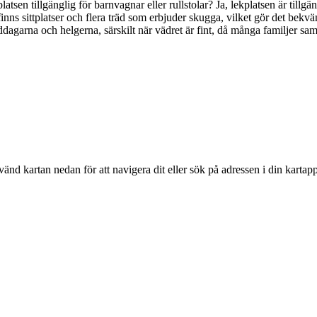
atsen tillgänglig för barnvagnar eller rullstolar? Ja, lekplatsen är tillgän
t finns sittplatser och flera träd som erbjuder skugga, vilket gör det bekv
dagarna och helgerna, särskilt när vädret är fint, då många familjer sam
vänd kartan nedan för att navigera dit eller sök på adressen i din kartapp