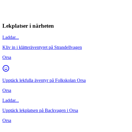
Lekplatser i närheten
Laddar...
Kliv in i klätteräventyret på Strandellvagen
Orsa
Upptäck lekfulla äventyr på Folkskolan Orsa
Orsa
Laddar...
Upptäck lekplatsen på Backvagen i Orsa
Orsa