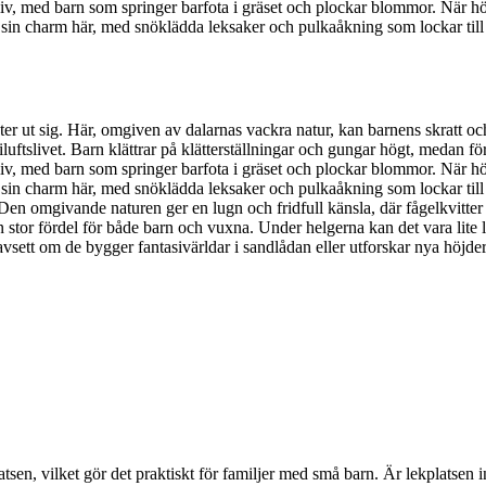
liv, med barn som springer barfota i gräset och plockar blommor. När hö
 sin charm här, med snöklädda leksaker och pulkaåkning som lockar till 
r ut sig. Här, omgiven av dalarnas vackra natur, kan barnens skratt o
luftslivet. Barn klättrar på klätterställningar och gungar högt, medan fö
liv, med barn som springer barfota i gräset och plockar blommor. När hö
 sin charm här, med snöklädda leksaker och pulkaåkning som lockar till 
yr. Den omgivande naturen ger en lugn och fridfull känsla, där fågelkvit
en stor fördel för både barn och vuxna. Under helgerna kan det vara lite li
, oavsett om de bygger fantasivärldar i sandlådan eller utforskar nya höjd
ekplatsen, vilket gör det praktiskt för familjer med små barn. Är lekplats