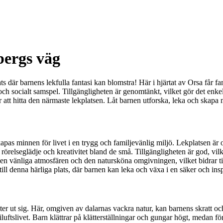
bergs väg
är barnens lekfulla fantasi kan blomstra! Här i hjärtat av Orsa får fam
och socialt samspel. Tillgängligheten är genomtänkt, vilket gör det enkel
för att hitta den närmaste lekplatsen. Låt barnen utforska, leka och skap
s minnen för livet i en trygg och familjevänlig miljö. Lekplatsen är om
elseglädje och kreativitet bland de små. Tillgängligheten är god, vilket
 vänliga atmosfären och den natursköna omgivningen, vilket bidrar till e
ill denna härliga plats, där barnen kan leka och växa i en säker och ins
r ut sig. Här, omgiven av dalarnas vackra natur, kan barnens skratt o
luftslivet. Barn klättrar på klätterställningar och gungar högt, medan fö