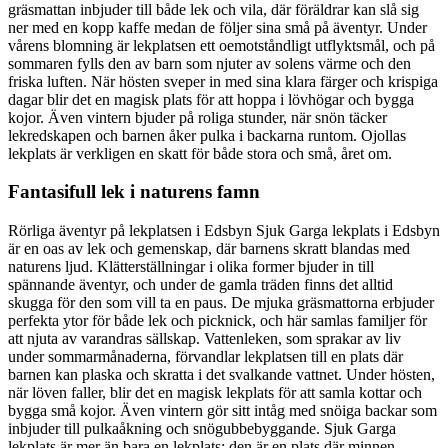
gräsmattan inbjuder till både lek och vila, där föräldrar kan slå sig
ner med en kopp kaffe medan de följer sina små på äventyr. Under
vårens blomning är lekplatsen ett oemotståndligt utflyktsmål, och på
sommaren fylls den av barn som njuter av solens värme och den
friska luften. När hösten sveper in med sina klara färger och krispiga
dagar blir det en magisk plats för att hoppa i lövhögar och bygga
kojor. Även vintern bjuder på roliga stunder, när snön täcker
lekredskapen och barnen åker pulka i backarna runtom. Ojollas
lekplats är verkligen en skatt för både stora och små, året om.
Fantasifull lek i naturens famn
Rörliga äventyr på lekplatsen i Edsbyn Sjuk Garga lekplats i Edsbyn
är en oas av lek och gemenskap, där barnens skratt blandas med
naturens ljud. Klätterställningar i olika former bjuder in till
spännande äventyr, och under de gamla träden finns det alltid
skugga för den som vill ta en paus. De mjuka gräsmattorna erbjuder
perfekta ytor för både lek och picknick, och här samlas familjer för
att njuta av varandras sällskap. Vattenleken, som sprakar av liv
under sommarmånaderna, förvandlar lekplatsen till en plats där
barnen kan plaska och skratta i det svalkande vattnet. Under hösten,
när löven faller, blir det en magisk lekplats för att samla kottar och
bygga små kojor. Även vintern gör sitt intåg med snöiga backar som
inbjuder till pulkaåkning och snögubbebyggande. Sjuk Garga
lekplats är mer än bara en lekplats; den är en plats där minnen