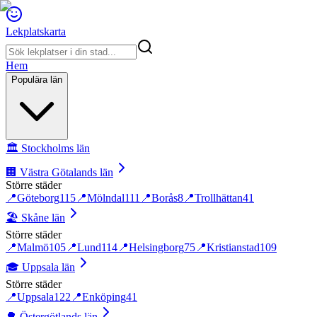
Lekplatskarta
Hem
Populära län
🏛️
Stockholms län
🏢
Västra Götalands län
Större städer
📍
Göteborg
115
📍
Mölndal
111
📍
Borås
8
📍
Trollhättan
41
🏖️
Skåne län
Större städer
📍
Malmö
105
📍
Lund
114
📍
Helsingborg
75
📍
Kristianstad
109
🎓
Uppsala län
Större städer
📍
Uppsala
122
📍
Enköping
41
🌳
Östergötlands län