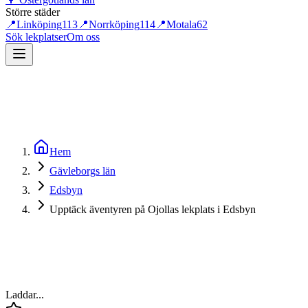
Större städer
📍
Linköping
113
📍
Norrköping
114
📍
Motala
62
Sök lekplatser
Om oss
Hem
Gävleborgs län
Edsbyn
Upptäck äventyren på Ojollas lekplats i Edsbyn
Laddar...