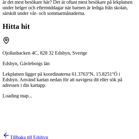
är det mest besökare här? Det är oftast mest besökare på lekplatsen
under helger och eftermiddagar när barnen är lediga från skolan,
särskilt under vår- och sommarmånaderna.
Hitta hit
Ojollasbacken 4C, 828 32 Edsbyn, Sverige
Edsbyn
,
Gävleborgs län
Lekplatsen ligger på koordinaterna
61.3763
°N,
15.8251
°Ö i
Edsbyn
. Använd kartan nedan för att navigera dit eller sök på
adressen i din kartapp.
Loading map...
Tillbaka till
Edsbyn