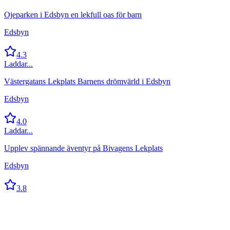
Ojeparken i Edsbyn en lekfull oas för barn
Edsbyn
4.3
Laddar...
Västergatans Lekplats Barnens drömvärld i Edsbyn
Edsbyn
4.0
Laddar...
Upplev spännande äventyr på Bivagens Lekplats
Edsbyn
3.8