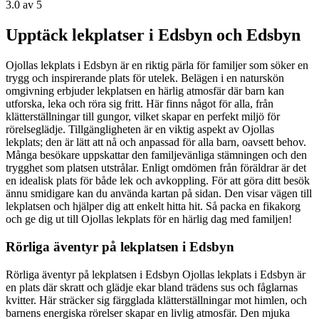
3.0
av 5
Upptäck lekplatser i Edsbyn och Edsbyn
Ojollas lekplats i Edsbyn är en riktig pärla för familjer som söker en
trygg och inspirerande plats för utelek. Belägen i en naturskön
omgivning erbjuder lekplatsen en härlig atmosfär där barn kan
utforska, leka och röra sig fritt. Här finns något för alla, från
klätterställningar till gungor, vilket skapar en perfekt miljö för
rörelseglädje. Tillgängligheten är en viktig aspekt av Ojollas
lekplats; den är lätt att nå och anpassad för alla barn, oavsett behov.
Många besökare uppskattar den familjevänliga stämningen och den
trygghet som platsen utstrålar. Enligt omdömen från föräldrar är det
en idealisk plats för både lek och avkoppling. För att göra ditt besök
ännu smidigare kan du använda kartan på sidan. Den visar vägen till
lekplatsen och hjälper dig att enkelt hitta hit. Så packa en fikakorg
och ge dig ut till Ojollas lekplats för en härlig dag med familjen!
Rörliga äventyr på lekplatsen i Edsbyn
Rörliga äventyr på lekplatsen i Edsbyn Ojollas lekplats i Edsbyn är
en plats där skratt och glädje ekar bland trädens sus och fåglarnas
kvitter. Här sträcker sig färgglada klätterställningar mot himlen, och
barnens energiska rörelser skapar en livlig atmosfär. Den mjuka