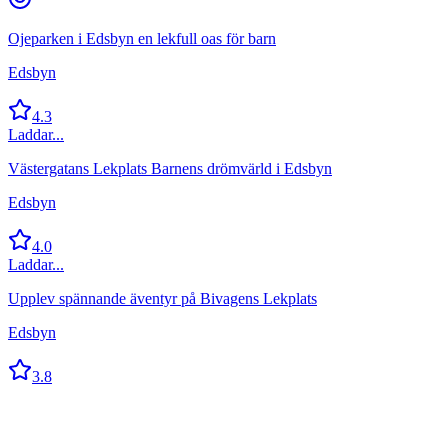
Ojeparken i Edsbyn en lekfull oas för barn
Edsbyn
4.3
Laddar...
Västergatans Lekplats Barnens drömvärld i Edsbyn
Edsbyn
4.0
Laddar...
Upplev spännande äventyr på Bivagens Lekplats
Edsbyn
3.8