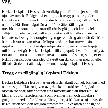
väg
Backas Lekplats i Edsbyn är en riktig pärla för familjer som vill
njuta av utelek. Belägen på en lugn och trygg plats, erbjuder
lekplatsen en inbjudande miljö där barn kan röra sig fritt och leka i
naturen. Här finns något för alla från klätterställningar till
rutschkanor, som uppmuntrar till rörelseglädje och kreativ lek.
Tillgängligheten är god, vilket gör det enkelt för alla att besöka
lekplatsen. Den gröna omgivningen ger en härlig atmosfär där både
barn och vuxna kan trivas. Många besökare har uttryckt sin
uppskattning för den familjevänliga stämningen och den trygga
miljön, vilket gör Backas Lekplats till ett populärt val för en utflykt.
För att hitta hit kan du enkelt använda kartan på sidan, som ger en
tydlig översikt över området. Oavsett om du kommer med bil eller
till fots, är det lätt att ta sig till denna mysiga lekplats i Edsbyn.
Trygg och tillgänglig lekplats i Edsbyn
Backas Lekplats i Edsbyn är en plats där skratt och lek blandas med
naturens ljud. Här, omgiven av grönskande träd och färgglada
blomsterbäddar, hittar barnen sina favoritställen att utforska. De
klättrar uppför rutschkanorna och svänger fram och tillbaka i
gungorna, medan föräldrarna slår sig ner på bänkarna, njuter av den
friska luften och den rofyllda atmosfären. Lekplatsen är designad