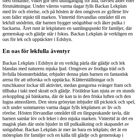
med omtanke, vilket gör den lättillgänglig för alla, oavsett ålder eller
förutsättningar. Under vårens varma dagar fylls Backas Lekplats
med liv och rörelse, och på hösten är den omgiven av gyllene löv
som faller mjukt till marken. Vintertid förvandlas området till en
lekfull snödröm, där barnen bygger snögubbar och åker pulka i
backarna. Året runt är lekplatsen en samlingspunkt för familjer, där
gemenskap och glädje står i fokus. Backas Lekplats är verkligen en
oas för lek och upptäckter i Edsbyn.
En oas för lekfulla äventyr
Backas Lekplats i Edsbyn är en verklig pärla där glädje och lek
blandas med naturens mjuka ljud. Omgiven av frodiga träd och
livfulla blomsterbäddar, erbjuder denna plats barnen en fantastisk
arena för att utforska och upptäcka. Klätterställningar och
rutschkanor lockar till aktivitet, medan gungorna svänger fram och
tillbaka i takt med skratt och glädje. Föräldrar kan njuta av en stunds
avkoppling på bänkarna, där de kan ta in den friska luften och den
lugna atmosfären. Den stora grönytan inbjuder till picknick och spel,
och under sommarens varma dagar fylls lekplatsen av liv och
rörelse. Hösten förvandlar området till en färgsprakande tavla, där
barnen samlar löv och leker i den mjuka marken. Vintertid är det en
magisk plats där snön bjuder in till pulkaåkning och skapandet av
snögubbar. Backas Lekplats är mer än bara en lekplats; det är en
mötesplats för familjer och en källa till glädje och gemenskap i