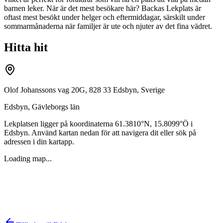
barnen leker. När är det mest besökare här? Backas Lekplats är
oftast mest besökt under helger och eftermiddagar, särskilt under
sommarmånaderna när familjer är ute och njuter av det fina vädret.
Hitta hit
Olof Johanssons vag 20G, 828 33 Edsbyn, Sverige
Edsbyn
,
Gävleborgs län
Lekplatsen ligger på koordinaterna
61.3810
°N,
15.8099
°Ö i
Edsbyn
. Använd kartan nedan för att navigera dit eller sök på
adressen i din kartapp.
Loading map...