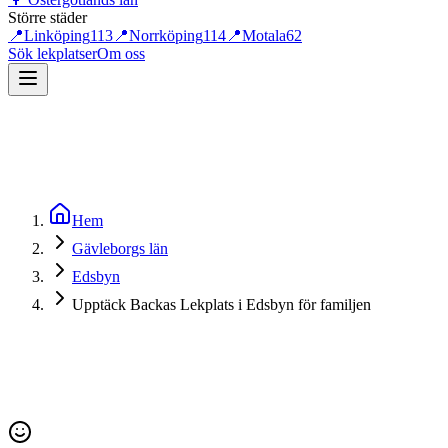
Större städer
📍
Linköping
113
📍
Norrköping
114
📍
Motala
62
Sök lekplatser
Om oss
Hem
Gävleborgs län
Edsbyn
Upptäck Backas Lekplats i Edsbyn för familjen