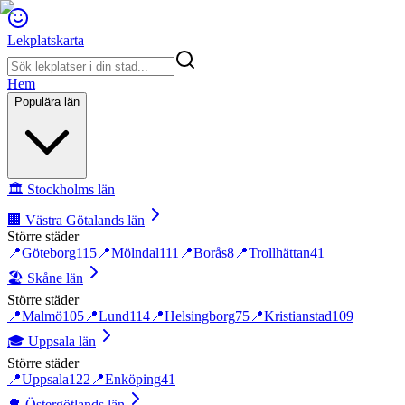
Lekplatskarta
Hem
Populära län
🏛️
Stockholms län
🏢
Västra Götalands län
Större städer
📍
Göteborg
115
📍
Mölndal
111
📍
Borås
8
📍
Trollhättan
41
🏖️
Skåne län
Större städer
📍
Malmö
105
📍
Lund
114
📍
Helsingborg
75
📍
Kristianstad
109
🎓
Uppsala län
Större städer
📍
Uppsala
122
📍
Enköping
41
🌳
Östergötlands län