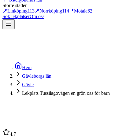
Större städer
📍
Linköping
113
📍
Norrköping
114
📍
Motala
62
Sök lekplatser
Om oss
Hem
Gävleborgs län
Gävle
Lekplats Tussilagovägen en grön oas för barn
4.7