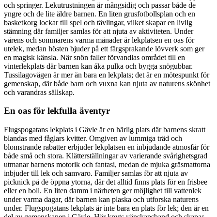
och springer. Lekutrustningen är mångsidig och passar både de
yngre och de lite äldre barnen. En liten grusfotbollsplan och en
basketkorg lockar till spel och tävlingar, vilket skapar en livlig
stämning där familjer samlas för att njuta av aktiviteten. Under
vårens och sommarens varma månader är lekplatsen en oas för
utelek, medan hösten bjuder på ett färgsprakande lövverk som ger
en magisk känsla. När snön faller förvandlas området till en
vinterlekplats där barnen kan åka pulka och bygga snögubbar.
Tussilagovägen är mer än bara en lekplats; det är en mötespunkt för
gemenskap, där både barn och vuxna kan njuta av naturens skönhet
och varandras sällskap.
En oas för lekfulla äventyr
Flugspogatans lekplats i Gävle är en härlig plats där barnens skratt
blandas med fåglars kvitter. Omgiven av lummiga träd och
blomstrande rabatter erbjuder lekplatsen en inbjudande atmosfär för
både små och stora. Klätterställningar av varierande svårighetsgrad
utmanar barnens motorik och fantasi, medan de mjuka gräsmattorna
inbjuder till lek och samvaro. Familjer samlas för att njuta av
picknick på de öppna ytorna, där det alltid finns plats för en frisbee
eller en boll. En liten damm i närheten ger möjlighet till vattenlek
under varma dagar, där barnen kan plaska och utforska naturens
under. Flugspogatans lekplats är inte bara en plats för lek; den är en
del av gemenskapen i Gävle. Här knyts vänskapsband och skapas