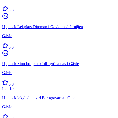
5.0
Upptäck Lekplats Dimman i Gävle med familjen
Gävle
5.0
Upptäck Stureborgs lekfulla gröna oas i Gävle
Gävle
5.0
Laddar...
Upptäck lekglädjen vid Forngravarna i Gävle
Gävle