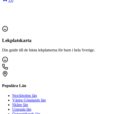
5.0
Lekplatskarta
Din guide till de bästa lekplatserna för barn i hela Sverige.
Populära Län
Stockholms län
Västra Götalands län
Skåne län
Uppsala län
Östergötlands län