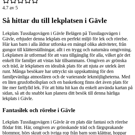
4.7
av 5
Så hittar du till lekplatsen i Gävle
Lekplats Tussilagovägen i Gävle Belägen på Tussilagovägen i
Gävle, erbjuder denna lekplats en perfekt miljö för lek och rörelse.
Här kan barn i alla åldrar utforska en mängd olika aktiviteter, från
gungor till klätterställningar, allt i en trygg och naturnära omgivning.
Lekplatsen är utformad för att vara tillgänglig för alla, vilket gör det
enkelt för familjer att vistas här tillsammans. Omgiven av grönska
och träd, är lekplatsen en idealisk plats för att njuta av utelek året
runt. Många besökare har uttryckt sin uppskattning för den
familjevänliga atmosfären och de varierande lekmöjligheterna. Med
en liten grusfotbollsplan och en basketkorg finns det även plats för
lite mer fartfylld lek. För att hitta hit kan du enkelt använda kartan på
sidan, så att du snabbt kan planera ditt besök till denna härliga
lekplats i Gävle.
Fantasilek och rörelse i Gävle
Lekplats Tussilagovägen i Gävle är en plats där fantasi och rörelse
flödar fritt. Här, omgiven av grönskande träd och färgsprakande
blommor, hörs skratt och ivriga rop från barn som klättrar, hoppar