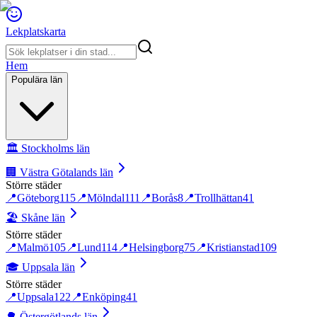
Lekplatskarta
Hem
Populära län
🏛️
Stockholms län
🏢
Västra Götalands län
Större städer
📍
Göteborg
115
📍
Mölndal
111
📍
Borås
8
📍
Trollhättan
41
🏖️
Skåne län
Större städer
📍
Malmö
105
📍
Lund
114
📍
Helsingborg
75
📍
Kristianstad
109
🎓
Uppsala län
Större städer
📍
Uppsala
122
📍
Enköping
41
🌳
Östergötlands län