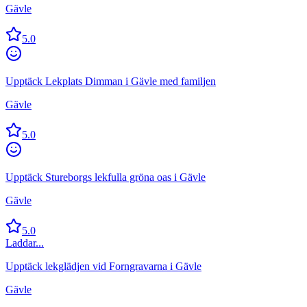
Gävle
5.0
Upptäck Lekplats Dimman i Gävle med familjen
Gävle
5.0
Upptäck Stureborgs lekfulla gröna oas i Gävle
Gävle
5.0
Laddar...
Upptäck lekglädjen vid Forngravarna i Gävle
Gävle