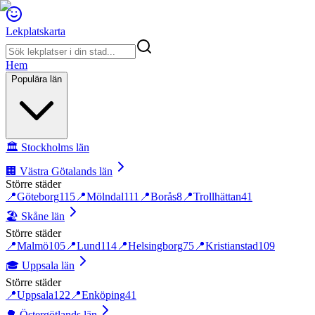
Lekplatskarta
Hem
Populära län
🏛️
Stockholms län
🏢
Västra Götalands län
Större städer
📍
Göteborg
115
📍
Mölndal
111
📍
Borås
8
📍
Trollhättan
41
🏖️
Skåne län
Större städer
📍
Malmö
105
📍
Lund
114
📍
Helsingborg
75
📍
Kristianstad
109
🎓
Uppsala län
Större städer
📍
Uppsala
122
📍
Enköping
41
🌳
Östergötlands län