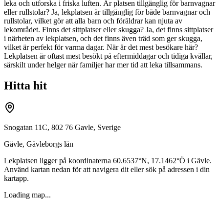
leka och utforska i friska luften. Är platsen tillgänglig för barnvagnar
eller rullstolar? Ja, lekplatsen är tillgänglig för både barnvagnar och
rullstolar, vilket gör att alla barn och föräldrar kan njuta av
lekområdet. Finns det sittplatser eller skugga? Ja, det finns sittplatser
i närheten av lekplatsen, och det finns även träd som ger skugga,
vilket är perfekt för varma dagar. När är det mest besökare här?
Lekplatsen är oftast mest besökt på eftermiddagar och tidiga kvällar,
särskilt under helger när familjer har mer tid att leka tillsammans.
Hitta hit
Snogatan 11C, 802 76 Gavle, Sverige
Gävle
,
Gävleborgs län
Lekplatsen ligger på koordinaterna
60.6537
°N,
17.1462
°Ö i
Gävle
.
Använd kartan nedan för att navigera dit eller sök på adressen i din
kartapp.
Loading map...