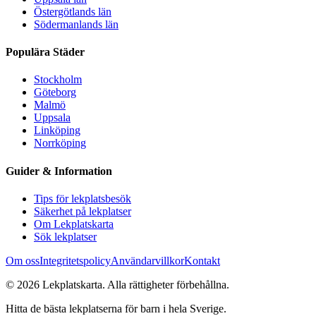
Östergötlands län
Södermanlands län
Populära Städer
Stockholm
Göteborg
Malmö
Uppsala
Linköping
Norrköping
Guider & Information
Tips för lekplatsbesök
Säkerhet på lekplatser
Om Lekplatskarta
Sök lekplatser
Om oss
Integritetspolicy
Användarvillkor
Kontakt
©
2026
Lekplatskarta. Alla rättigheter förbehållna.
Hitta de bästa lekplatserna för barn i hela Sverige.