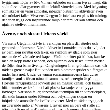
bygga små högar av löv. Vintern erbjuder en annan typ av magi, där
snön förvandlar gymmet till en lekfull vinterlekplats. Med belysning
som skapar en varm atmosfär, inbjuder platsen till aktiviteter även
när mörkret faller. Vivasens Utegym är inte bara en plats för träning;
det är en trygg och inspirerande miljö där familjer kan samlas och
njuta av utelivet tillsammans.
Äventyr och skratt i lekens värld
Vivasens Utegym i Gävle är verkligen en plats där rörelse och
gemenskap blomstrar. När du kliver in i området, möts du av ljudet
av barn som skrattar och leker, en symfoni av glädje som ekar
mellan de välvårdade redskapen. Föräldrar sitter på bänkar, kanske
med en kopp kaffe i handen, och njuter av den friska luften medan
de följer sina barns äventyr. Omgivningen är en grönskande oas, där
trädens grenar svajar lätt i vinden och blommor sprider sin färgprakt
under hela året. Under de varma sommarmånaderna kan du se
familjer samlas för att träna tillsammans, och energin är på topp.
Höstens färgsprakande lövverk ger en magisk känsla, och barnen
hittar stunder av lekfullhet i att plocka kastanjer eller bygga
lövhögar. När snön faller, förvandlas utemiljön till en vinterlekplats,
där snön knarrar under fötterna och belysningen skapar en
inbjudande atmosfär för kvällsaktiviteter. Med en sådan trygg och
inspirerande miljö är Vivasens Utegym mer än bara ett ställe att
träna; det är en plats där minnen skapas och gemenskapen växer.