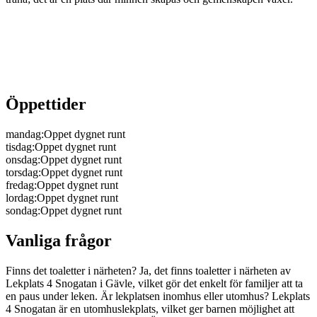
Öppettider
mandag
:
Oppet dygnet runt
tisdag
:
Oppet dygnet runt
onsdag
:
Oppet dygnet runt
torsdag
:
Oppet dygnet runt
fredag
:
Oppet dygnet runt
lordag
:
Oppet dygnet runt
sondag
:
Oppet dygnet runt
Vanliga frågor
Finns det toaletter i närheten? Ja, det finns toaletter i närheten av
Lekplats 4 Snogatan i Gävle, vilket gör det enkelt för familjer att ta
en paus under leken. Är lekplatsen inomhus eller utomhus? Lekplats
4 Snogatan är en utomhuslekplats, vilket ger barnen möjlighet att