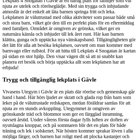
Lekplats 4 Snogatan i Gävle är en härlig plats för familjer som vill
njuta av utelek och rörelseglädje. Med sin trygga och inbjudande
atmosfär är det enkelt att låta barnen springa fritt och leka.
Lekplatsen är välutrustad med olika aktiviteter som passar både små
och stora barn, vilket gör den till en perfekt plats för en eftermiddag
med familjen. Området är omgiven av grönska, vilket ger en
naturnära känsla och inbjuder till lek året runt. Här kan barnen
klättra, gunga och upptäcka nya vänskapsband. Tillgängligheten gör
det lätt för alla att besöka lekplatsen, oavsett om man kommer med
barnvagn eller rullstol. För att hitta till Lekplats 4 Snogatan är kartan
på sidan en stor hjälp. Den visar vägen dit så att ni snabbt kan
planera ert besök och börja upptäcka allt som lekplatsen har att
erbjuda!
Trygg och tillgänglig lekplats i Gävle
Vivasens Utegym i Gävle är en plats där rörelse och gemenskap går
hand i hand. Här hörs ljudet av skratt och glada rop från barn som
leker på de välutrustade redskapen, medan föräldrar samlas för att
njuta av en stunds avkoppling. Utegymmet är omgiven av
grönskande träd och blommor som ger en färgglad inramning,
oavsett årstid. Under vårens första dagar fylls luften av doften av
nyutslagna knoppar, och på sommaren blir det en plats för både
träning och lek i solskenet. När hösten kommer sprakar löven i alla
möjliga färger, och barnen har roligt med att plocka kastanjer och