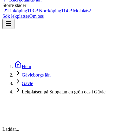
Större städer
📍
Linköping
113
📍
Norrköping
114
📍
Motala
62
Sök lekplatser
Om oss
Hem
Gävleborgs län
Gävle
Lekplatsen på Snogatan en grön oas i Gävle
Laddar...