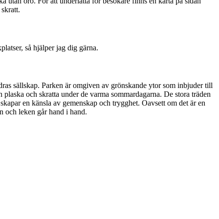
ka utan oro. För att underlätta för besökare finns en karta på sidan
skratt.
latser, så hjälper jag dig gärna.
ndras sällskap. Parken är omgiven av grönskande ytor som inbjuder till
kan plaska och skratta under de varma sommardagarna. De stora träden
et skapar en känsla av gemenskap och trygghet. Oavsett om det är en
en och leken går hand i hand.