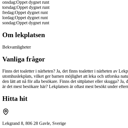
onsdag
:
Oppet dygnet runt
torsdag
:
Oppet dygnet runt
fredag
:
Oppet dygnet runt
lordag
:
Oppet dygnet runt
sondag
:
Oppet dygnet runt
Om lekplatsen
Bekvamligheter
Vanliga frågor
Finns det toaletter i närheten? Ja, det finns toaletter i närheten av 
utomhuslekplats, vilket ger barnen möjlighet att leka och utforska nature
den lätt att nå för alla besökare. Finns det sittplatser eller skugga? J
är det mest besökare här? Lekplatsen är oftast mest besökt under efterm
Hitta hit
Lekgrand 8, 806 28 Gavle, Sverige