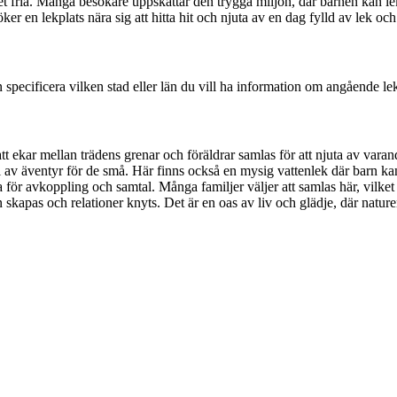
 det fria. Många besökare uppskattar den trygga miljön, där barnen kan le
r en lekplats nära sig att hitta hit och njuta av en dag fylld av lek och 
pecificera vilken stad eller län du vill ha information om angående lekp
t ekar mellan trädens grenar och föräldrar samlas för att njuta av vara
al av äventyr för de små. Här finns också en mysig vattenlek där barn 
 för avkoppling och samtal. Många familjer väljer att samlas här, vilk
n skapas och relationer knyts. Det är en oas av liv och glädje, där natur