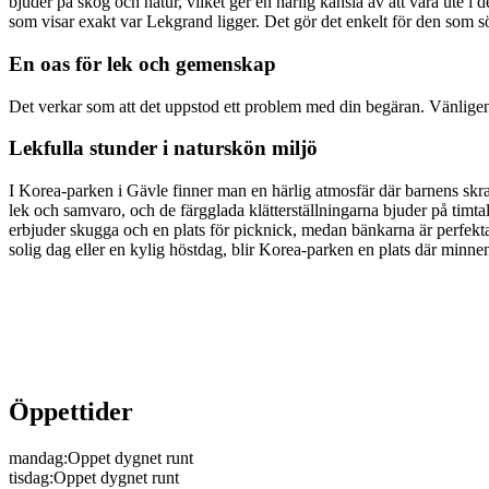
bjuder på skog och natur, vilket ger en härlig känsla av att vara ute i
som visar exakt var Lekgrand ligger. Det gör det enkelt för den som söke
En oas för lek och gemenskap
Det verkar som att det uppstod ett problem med din begäran. Vänligen s
Lekfulla stunder i naturskön miljö
I Korea-parken i Gävle finner man en härlig atmosfär där barnens skrat
lek och samvaro, och de färgglada klätterställningarna bjuder på timt
erbjuder skugga och en plats för picknick, medan bänkarna är perfekta
solig dag eller en kylig höstdag, blir Korea-parken en plats där minne
Öppettider
mandag
:
Oppet dygnet runt
tisdag
:
Oppet dygnet runt