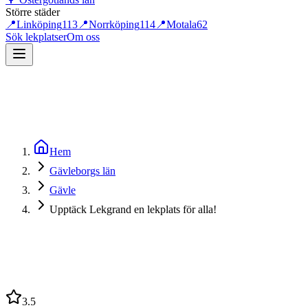
Större städer
📍
Linköping
113
📍
Norrköping
114
📍
Motala
62
Sök lekplatser
Om oss
Hem
Gävleborgs län
Gävle
Upptäck Lekgrand en lekplats för alla!
3.5