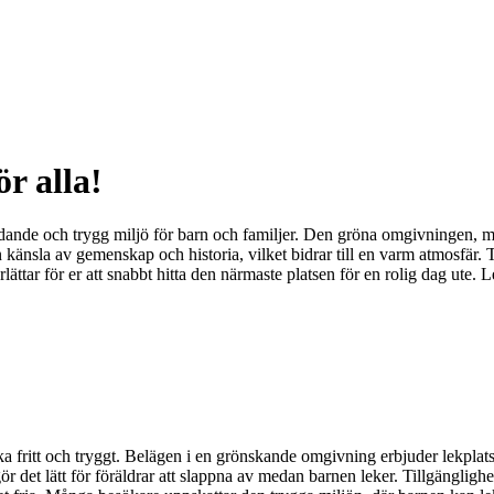
r alla!
ande och trygg miljö för barn och familjer. Den gröna omgivningen, med
nsla av gemenskap och historia, vilket bidrar till en varm atmosfär. Til
erlättar för er att snabbt hitta den närmaste platsen för en rolig dag ute
a fritt och tryggt. Belägen i en grönskande omgivning erbjuder lekplatse
 det lätt för föräldrar att slappna av medan barnen leker. Tillgänglighete