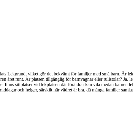
Lekplats Lekgrand, vilket gör det bekvämt för familjer med små barn. Är
n året runt. Är platsen tillgänglig för barnvagnar eller rullstolar? Ja, le
a, det finns sittplatser vid lekplatsen där föräldrar kan vila medan barn
iddagar och helger, särskilt när vädret är bra, då många familjer samlas 