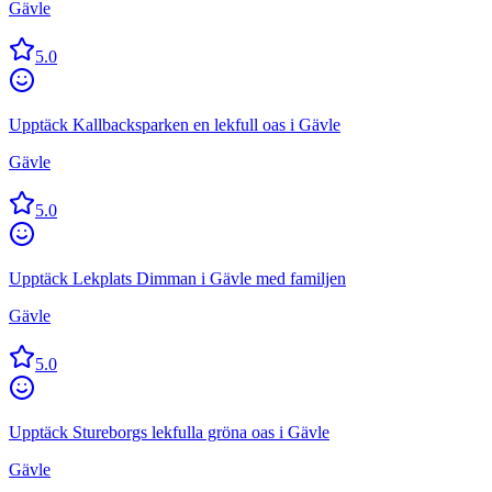
Gävle
5.0
Upptäck Kallbacksparken en lekfull oas i Gävle
Gävle
5.0
Upptäck Lekplats Dimman i Gävle med familjen
Gävle
5.0
Upptäck Stureborgs lekfulla gröna oas i Gävle
Gävle