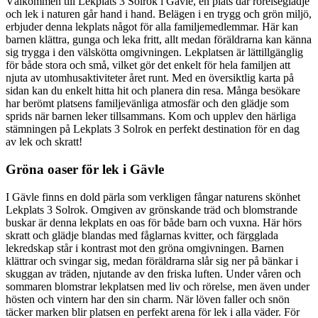
Välkommen till Lekplats 3 Solrok i Gävle, en plats där rörelseglädje
och lek i naturen går hand i hand. Belägen i en trygg och grön miljö,
erbjuder denna lekplats något för alla familjemedlemmar. Här kan
barnen klättra, gunga och leka fritt, allt medan föräldrarna kan känna
sig trygga i den välskötta omgivningen. Lekplatsen är lättillgänglig
för både stora och små, vilket gör det enkelt för hela familjen att
njuta av utomhusaktiviteter året runt. Med en översiktlig karta på
sidan kan du enkelt hitta hit och planera din resa. Många besökare
har berömt platsens familjevänliga atmosfär och den glädje som
sprids när barnen leker tillsammans. Kom och upplev den härliga
stämningen på Lekplats 3 Solrok en perfekt destination för en dag
av lek och skratt!
Gröna oaser för lek i Gävle
I Gävle finns en dold pärla som verkligen fångar naturens skönhet
Lekplats 3 Solrok. Omgiven av grönskande träd och blomstrande
buskar är denna lekplats en oas för både barn och vuxna. Här hörs
skratt och glädje blandas med fåglarnas kvitter, och färgglada
lekredskap står i kontrast mot den gröna omgivningen. Barnen
klättrar och svingar sig, medan föräldrarna slår sig ner på bänkar i
skuggan av träden, njutande av den friska luften. Under våren och
sommaren blomstrar lekplatsen med liv och rörelse, men även under
hösten och vintern har den sin charm. När löven faller och snön
täcker marken blir platsen en perfekt arena för lek i alla väder. För