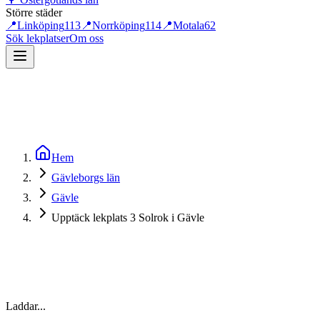
Större städer
📍
Linköping
113
📍
Norrköping
114
📍
Motala
62
Sök lekplatser
Om oss
Hem
Gävleborgs län
Gävle
Upptäck lekplats 3 Solrok i Gävle
Laddar...