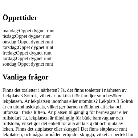
Öppettider
mandag
:
Oppet dygnet runt
tisdag
:
Oppet dygnet runt
onsdag
:
Oppet dygnet runt
torsdag
:
Oppet dygnet runt
fredag
:
Oppet dygnet runt
lordag
:
Oppet dygnet runt
sondag
:
Oppet dygnet runt
Vanliga frågor
Finns det toaletter i närheten? Ja, det finns toaletter i närheten av
Lekplats 3 Solrok, vilket är praktiskt för familjer som besöker
lekplatsen. Är lekplatsen inomhus eller utomhus? Lekplats 3 Solrok
är en utomhuslekplats, vilket ger barnen möjlighet att leka och
utforska i friska luften. Är platsen tillgänglig för barnvagnar eller
rullstolar? Ja, lekplatsen är tillgänglig för både barnvagnar och
rullstolar, vilket gör det enkelt för alla att ta sig dit och njuta av
leken. Finns det sittplatser eller skugga? Det finns sittplatser runt
lekplatsen, och några områden erbjuder skugga, vilket är perfekt för