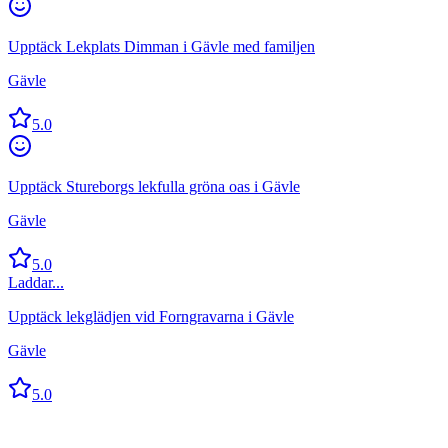
Upptäck Lekplats Dimman i Gävle med familjen
Gävle
5.0
Upptäck Stureborgs lekfulla gröna oas i Gävle
Gävle
5.0
Laddar...
Upptäck lekglädjen vid Forngravarna i Gävle
Gävle
5.0