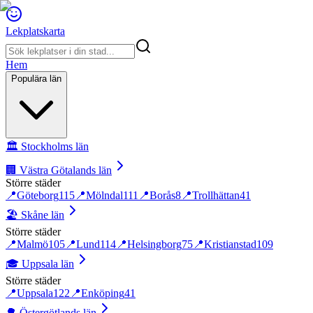
Lekplatskarta
Hem
Populära län
🏛️
Stockholms län
🏢
Västra Götalands län
Större städer
📍
Göteborg
115
📍
Mölndal
111
📍
Borås
8
📍
Trollhättan
41
🏖️
Skåne län
Större städer
📍
Malmö
105
📍
Lund
114
📍
Helsingborg
75
📍
Kristianstad
109
🎓
Uppsala län
Större städer
📍
Uppsala
122
📍
Enköping
41
🌳
Östergötlands län