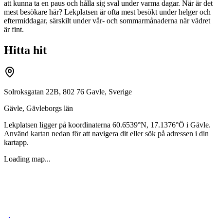
att kunna ta en paus och hålla sig sval under varma dagar. När är det
mest besökare här? Lekplatsen är ofta mest besökt under helger och
eftermiddagar, särskilt under vår- och sommarmånaderna när vädret
är fint.
Hitta hit
Solroksgatan 22B, 802 76 Gavle, Sverige
Gävle
,
Gävleborgs län
Lekplatsen ligger på koordinaterna
60.6539
°N,
17.1376
°Ö i
Gävle
.
Använd kartan nedan för att navigera dit eller sök på adressen i din
kartapp.
Loading map...