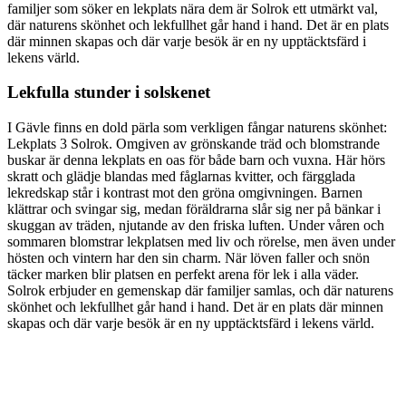
familjer som söker en lekplats nära dem är Solrok ett utmärkt val,
där naturens skönhet och lekfullhet går hand i hand. Det är en plats
där minnen skapas och där varje besök är en ny upptäcktsfärd i
lekens värld.
Lekfulla stunder i solskenet
I Gävle finns en dold pärla som verkligen fångar naturens skönhet:
Lekplats 3 Solrok. Omgiven av grönskande träd och blomstrande
buskar är denna lekplats en oas för både barn och vuxna. Här hörs
skratt och glädje blandas med fåglarnas kvitter, och färgglada
lekredskap står i kontrast mot den gröna omgivningen. Barnen
klättrar och svingar sig, medan föräldrarna slår sig ner på bänkar i
skuggan av träden, njutande av den friska luften. Under våren och
sommaren blomstrar lekplatsen med liv och rörelse, men även under
hösten och vintern har den sin charm. När löven faller och snön
täcker marken blir platsen en perfekt arena för lek i alla väder.
Solrok erbjuder en gemenskap där familjer samlas, och där naturens
skönhet och lekfullhet går hand i hand. Det är en plats där minnen
skapas och där varje besök är en ny upptäcktsfärd i lekens värld.