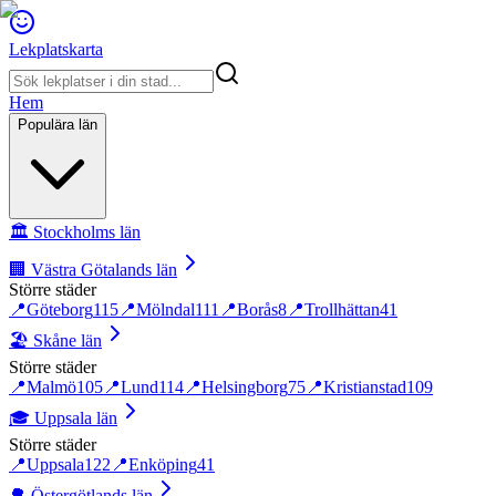
Lekplatskarta
Hem
Populära län
🏛️
Stockholms län
🏢
Västra Götalands län
Större städer
📍
Göteborg
115
📍
Mölndal
111
📍
Borås
8
📍
Trollhättan
41
🏖️
Skåne län
Större städer
📍
Malmö
105
📍
Lund
114
📍
Helsingborg
75
📍
Kristianstad
109
🎓
Uppsala län
Större städer
📍
Uppsala
122
📍
Enköping
41
🌳
Östergötlands län