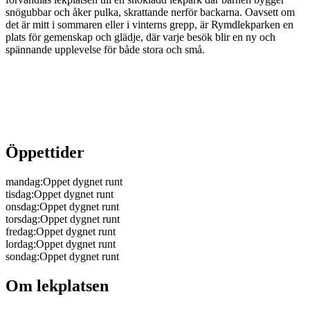
snögubbar och åker pulka, skrattande nerför backarna. Oavsett om
det är mitt i sommaren eller i vinterns grepp, är Rymdlekparken en
plats för gemenskap och glädje, där varje besök blir en ny och
spännande upplevelse för både stora och små.
Öppettider
mandag
:
Oppet dygnet runt
tisdag
:
Oppet dygnet runt
onsdag
:
Oppet dygnet runt
torsdag
:
Oppet dygnet runt
fredag
:
Oppet dygnet runt
lordag
:
Oppet dygnet runt
sondag
:
Oppet dygnet runt
Om lekplatsen