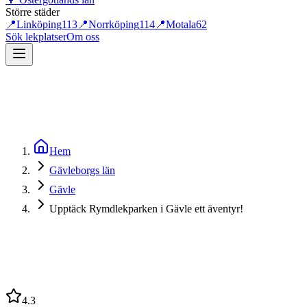
Större städer
📍
Linköping
113
📍
Norrköping
114
📍
Motala
62
Sök lekplatser
Om oss
Hem
Gävleborgs län
Gävle
Upptäck Rymdlekparken i Gävle ett äventyr!
4.3