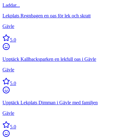
Laddar...
Lekplats Regnbagen en oas för lek och skratt
Gävle
5.0
Upptäck Kallbacksparken en lekfull oas i Gävle
Gävle
5.0
Upptäck Lekplats Dimman i Gävle med familjen
Gävle
5.0