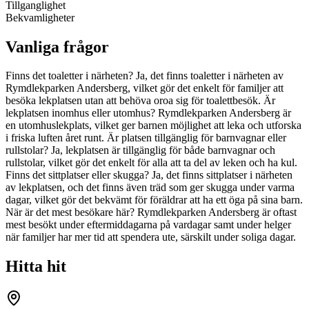
Tillganglighet
Bekvamligheter
Vanliga frågor
Finns det toaletter i närheten? Ja, det finns toaletter i närheten av
Rymdlekparken Andersberg, vilket gör det enkelt för familjer att
besöka lekplatsen utan att behöva oroa sig för toalettbesök. Är
lekplatsen inomhus eller utomhus? Rymdlekparken Andersberg är
en utomhuslekplats, vilket ger barnen möjlighet att leka och utforska
i friska luften året runt. Är platsen tillgänglig för barnvagnar eller
rullstolar? Ja, lekplatsen är tillgänglig för både barnvagnar och
rullstolar, vilket gör det enkelt för alla att ta del av leken och ha kul.
Finns det sittplatser eller skugga? Ja, det finns sittplatser i närheten
av lekplatsen, och det finns även träd som ger skugga under varma
dagar, vilket gör det bekvämt för föräldrar att ha ett öga på sina barn.
När är det mest besökare här? Rymdlekparken Andersberg är oftast
mest besökt under eftermiddagarna på vardagar samt under helger
när familjer har mer tid att spendera ute, särskilt under soliga dagar.
Hitta hit