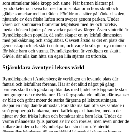
som stimulerar både kropp och sinne. När barnen klättrar på
rymdraketer och svischar ner för rutschkanorna hörs skratt och
glädje som ekar mellan träden. Föräldrarna sitter på bänkar i solen,
njutande av den friska luften som sveper genom parken. Under
våren och sommaren blomstrar lekplatsen med liv och rörelse,
medan hösten bjuder på en vacker palett av färger. Även vintertid är
Rymdlekparken populär, då snön skapar en ny lekfull dimension
med pulkaåkning och snögubbar. Oavsett årstid är det en plats där
gemenskap och lek står i centrum, och varje besök ger nya minnen
för både barn och vuxna. Rymdlekparken är verkligen en skatt i
Gävle, där alla kan hitta sin egen lilla stjärna att utforska.
Stjärnklara äventyr i lekens värld
Rymdlekparken i Andersberg är verkligen en levande plats där
fantasi och lekfullhet förenas. Här är det alltid något på gång;
barnens skratt och glada rop blandas med ljudet av klapprande skor
mot gungor och rutschkanor. Den färgsprakande miljön, där nyanser
av blått och grönt möter de starka färgerna på lekutrustningen,
skapar en inbjudande atmosfär. Föräldrarna kan ofta ses samlade i
små grupper på bänkarna, med kaffekoppar i handen, medan de
njuter av den friska luften och betraktar sina barn leka. Under de
varma månaderna fylls parken av liv och rörelse, men även under de
kallare årstiderna har Rymdlekparken sin charm. Vintertid
förvandlas lekplatsen till en snöklädd lekpark där barnen bygger