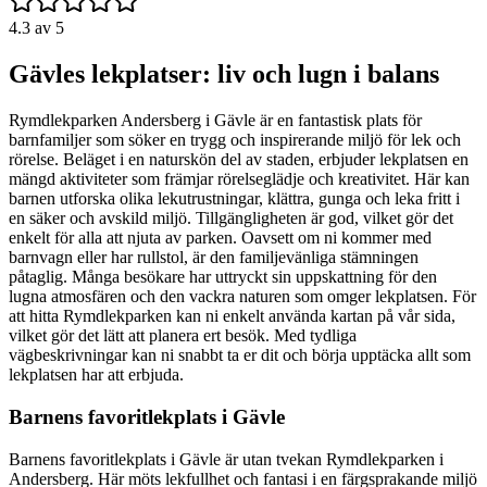
4.3
av 5
Gävles lekplatser: liv och lugn i balans
Rymdlekparken Andersberg i Gävle är en fantastisk plats för
barnfamiljer som söker en trygg och inspirerande miljö för lek och
rörelse. Beläget i en naturskön del av staden, erbjuder lekplatsen en
mängd aktiviteter som främjar rörelseglädje och kreativitet. Här kan
barnen utforska olika lekutrustningar, klättra, gunga och leka fritt i
en säker och avskild miljö. Tillgängligheten är god, vilket gör det
enkelt för alla att njuta av parken. Oavsett om ni kommer med
barnvagn eller har rullstol, är den familjevänliga stämningen
påtaglig. Många besökare har uttryckt sin uppskattning för den
lugna atmosfären och den vackra naturen som omger lekplatsen. För
att hitta Rymdlekparken kan ni enkelt använda kartan på vår sida,
vilket gör det lätt att planera ert besök. Med tydliga
vägbeskrivningar kan ni snabbt ta er dit och börja upptäcka allt som
lekplatsen har att erbjuda.
Barnens favoritlekplats i Gävle
Barnens favoritlekplats i Gävle är utan tvekan Rymdlekparken i
Andersberg. Här möts lekfullhet och fantasi i en färgsprakande miljö