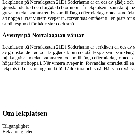
Lekplatsen på Norralagatan 21E i Söderhamn är en oas av glädje och g
grönskande träd och färgglada blommor står lekplatsen i samklang med 
gräset, medan sommaren lockar till långa eftermiddagar med sandlådan 
att hoppa i. När vintern sveper in, förvandlas området till en plats fö
samlingspunkt för både stora och små.
Äventyr på Norralagatan väntar
Lekplatsen på Norralagatan 21E i Söderhamn är verkligen en oas av gl
av grönskande träd och färgglada blommor står lekplatsen i samklang m
mjuka gräset, medan sommaren lockar till långa eftermiddagar med sand
högar för att hoppa i. När vintern sveper in, förvandlas området till e
lekplats till en samlingspunkt för både stora och små. Här växer vänsk
Om lekplatsen
Tillganglighet
Bekvamligheter