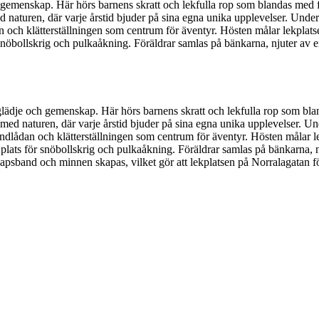
emenskap. Här hörs barnens skratt och lekfulla rop som blandas med fåg
naturen, där varje årstid bjuder på sina egna unika upplevelser. Under
och klätterställningen som centrum för äventyr. Hösten målar lekplatsen 
r snöbollskrig och pulkaåkning. Föräldrar samlas på bänkarna, njuter av en
ädje och gemenskap. Här hörs barnens skratt och lekfulla rop som bland
ed naturen, där varje årstid bjuder på sina egna unika upplevelser. Un
lådan och klätterställningen som centrum för äventyr. Hösten målar lekp
n plats för snöbollskrig och pulkaåkning. Föräldrar samlas på bänkarna, 
apsband och minnen skapas, vilket gör att lekplatsen på Norralagatan för