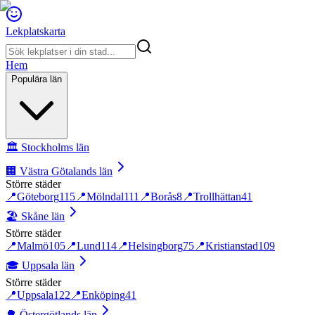
Lekplatskarta
Hem
Populära län
🏛️
Stockholms län
🏢
Västra Götalands län
Större städer
📍
Göteborg
115
📍
Mölndal
111
📍
Borås
8
📍
Trollhättan
41
🏖️
Skåne län
Större städer
📍
Malmö
105
📍
Lund
114
📍
Helsingborg
75
📍
Kristianstad
109
🎓
Uppsala län
Större städer
📍
Uppsala
122
📍
Enköping
41
🌳
Östergötlands län