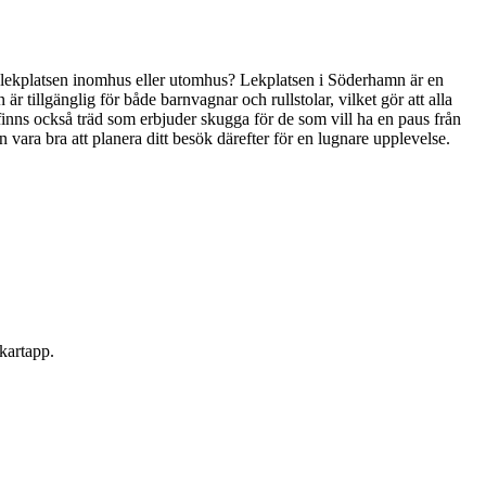
s. Är lekplatsen inomhus eller utomhus? Lekplatsen i Söderhamn är en
 är tillgänglig för både barnvagnar och rullstolar, vilket gör att alla
et finns också träd som erbjuder skugga för de som vill ha en paus från
 vara bra att planera ditt besök därefter för en lugnare upplevelse.
 kartapp.