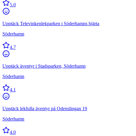
5.0
Upptäck Televinkenlekparken i Söderhamns hjärta
Söderhamn
4.7
Upptäck äventyr i Stadsparken, Söderhamn
Söderhamn
4.1
Upptäck lekfulla äventyr på Odenslingan 19
Söderhamn
4.0