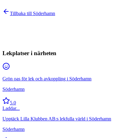
Tillbaka till
Söderhamn
Lekplatser i närheten
Grön oas för lek och avkoppling i Söderhamn
Söderhamn
5.0
Laddar...
Upptäck Lilla Klubben AB:s lekfulla värld i Söderhamn
Söderhamn