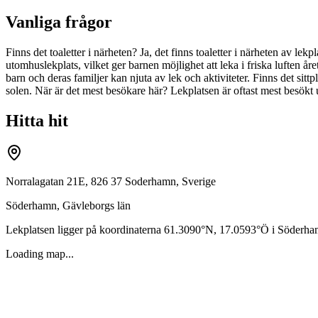
Vanliga frågor
Finns det toaletter i närheten? Ja, det finns toaletter i närheten av le
utomhuslekplats, vilket ger barnen möjlighet att leka i friska luften året
barn och deras familjer kan njuta av lek och aktiviteter. Finns det sittp
solen. När är det mest besökare här? Lekplatsen är oftast mest besökt u
Hitta hit
Norralagatan 21E, 826 37 Soderhamn, Sverige
Söderhamn
,
Gävleborgs län
Lekplatsen ligger på koordinaterna
61.3090
°N,
17.0593
°Ö i
Söderha
Loading map...