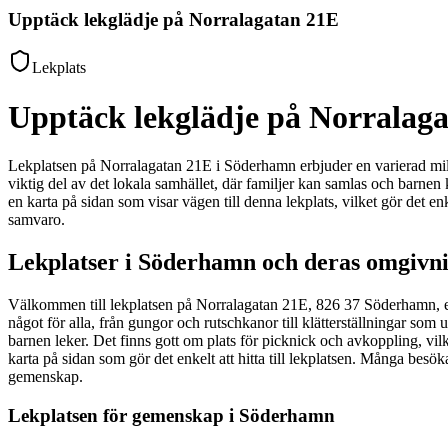
Upptäck lekglädje på Norralagatan 21E
Lekplats
Upptäck lekglädje på Norralag
Lekplatsen på Norralagatan 21E i Söderhamn erbjuder en varierad miljö 
viktig del av det lokala samhället, där familjer kan samlas och barnen k
en karta på sidan som visar vägen till denna lekplats, vilket gör det en
samvaro.
Lekplatser i Söderhamn och deras omgivn
Välkommen till lekplatsen på Norralagatan 21E, 826 37 Söderhamn, en h
något för alla, från gungor och rutschkanor till klätterställningar som
barnen leker. Det finns gott om plats för picknick och avkoppling, vilk
karta på sidan som gör det enkelt att hitta till lekplatsen. Många besök
gemenskap.
Lekplatsen för gemenskap i Söderhamn