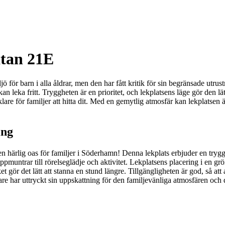
atan 21E
för barn i alla åldrar, men den har fått kritik för sin begränsade utrust
an leka fritt. Tryggheten är en prioritet, och lekplatsens läge gör den lä
klare för familjer att hitta dit. Med en gemytlig atmosfär kan lekplatsen
ing
ärlig oas för familjer i Söderhamn! Denna lekplats erbjuder en trygg o
 uppmuntrar till rörelseglädje och aktivitet. Lekplatsens placering i en 
et gör det lätt att stanna en stund längre. Tillgängligheten är god, så a
are har uttryckt sin uppskattning för den familjevänliga atmosfären och de