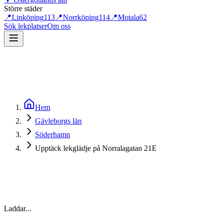
Större städer
📍
Linköping
113
📍
Norrköping
114
📍
Motala
62
Sök lekplatser
Om oss
Hem
Gävleborgs län
Söderhamn
Upptäck lekglädje på Norralagatan 21E
Laddar...