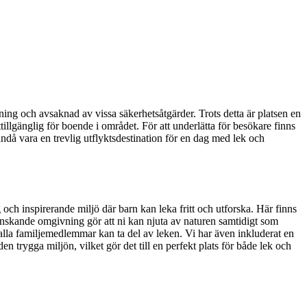
ning och avsaknad av vissa säkerhetsåtgärder. Trots detta är platsen en
ttillgänglig för boende i området. För att underlätta för besökare finns
 ändå vara en trevlig utflyktsdestination för en dag med lek och
ch inspirerande miljö där barn kan leka fritt och utforska. Här finns
grönskande omgivning gör att ni kan njuta av naturen samtidigt som
tt alla familjemedlemmar kan ta del av leken. Vi har även inkluderat en
n trygga miljön, vilket gör det till en perfekt plats för både lek och