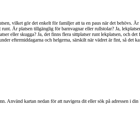
kplatsen, vilket gör det enkelt för familjer att ta en paus när det behöv
 runt. Är platsen tillgänglig för barnvagnar eller rullstolar? Ja, lekplatsen
latser eller skugga? Ja, det finns flera sittplatser runt lekplatsen, och d
nder eftermiddagarna och helgerna, särskilt när vädret är fint, så det kan
mn
. Använd kartan nedan för att navigera dit eller sök på adressen i din