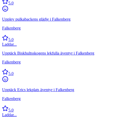
5.0
Upplev pulkabackens glädje i Falkenberg
Falkenberg
5.0
Laddar...
Upptäck Biskhultsskogens lekfulla äventyr i Falkenberg
Falkenberg
5.0
Upptäck Erics lekplats äventyr i Falkenberg
Falkenberg
5.0
Laddar...