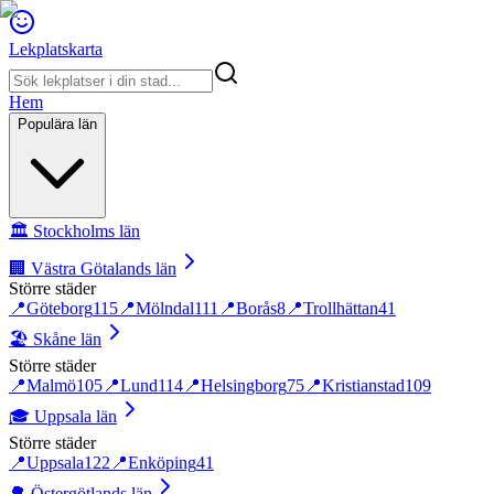
Lekplatskarta
Hem
Populära län
🏛️
Stockholms län
🏢
Västra Götalands län
Större städer
📍
Göteborg
115
📍
Mölndal
111
📍
Borås
8
📍
Trollhättan
41
🏖️
Skåne län
Större städer
📍
Malmö
105
📍
Lund
114
📍
Helsingborg
75
📍
Kristianstad
109
🎓
Uppsala län
Större städer
📍
Uppsala
122
📍
Enköping
41
🌳
Östergötlands län