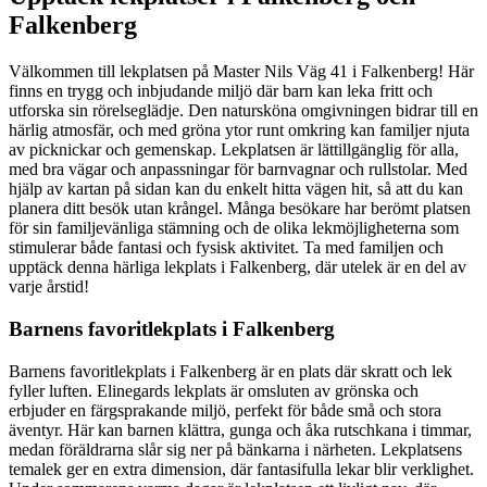
Falkenberg
Välkommen till lekplatsen på Master Nils Väg 41 i Falkenberg! Här
finns en trygg och inbjudande miljö där barn kan leka fritt och
utforska sin rörelseglädje. Den natursköna omgivningen bidrar till en
härlig atmosfär, och med gröna ytor runt omkring kan familjer njuta
av picknickar och gemenskap. Lekplatsen är lättillgänglig för alla,
med bra vägar och anpassningar för barnvagnar och rullstolar. Med
hjälp av kartan på sidan kan du enkelt hitta vägen hit, så att du kan
planera ditt besök utan krångel. Många besökare har berömt platsen
för sin familjevänliga stämning och de olika lekmöjligheterna som
stimulerar både fantasi och fysisk aktivitet. Ta med familjen och
upptäck denna härliga lekplats i Falkenberg, där utelek är en del av
varje årstid!
Barnens favoritlekplats i Falkenberg
Barnens favoritlekplats i Falkenberg är en plats där skratt och lek
fyller luften. Elinegards lekplats är omsluten av grönska och
erbjuder en färgsprakande miljö, perfekt för både små och stora
äventyr. Här kan barnen klättra, gunga och åka rutschkana i timmar,
medan föräldrarna slår sig ner på bänkarna i närheten. Lekplatsens
temalek ger en extra dimension, där fantasifulla lekar blir verklighet.