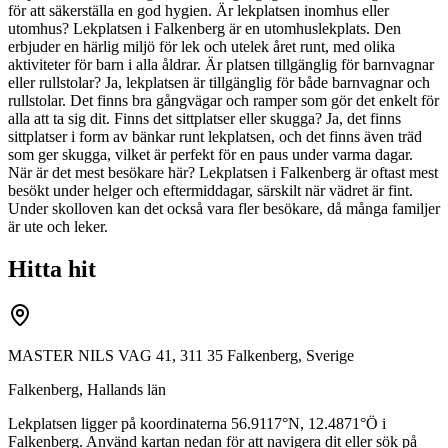
för att säkerställa en god hygien. Är lekplatsen inomhus eller
utomhus? Lekplatsen i Falkenberg är en utomhuslekplats. Den
erbjuder en härlig miljö för lek och utelek året runt, med olika
aktiviteter för barn i alla åldrar. Är platsen tillgänglig för barnvagnar
eller rullstolar? Ja, lekplatsen är tillgänglig för både barnvagnar och
rullstolar. Det finns bra gångvägar och ramper som gör det enkelt för
alla att ta sig dit. Finns det sittplatser eller skugga? Ja, det finns
sittplatser i form av bänkar runt lekplatsen, och det finns även träd
som ger skugga, vilket är perfekt för en paus under varma dagar.
När är det mest besökare här? Lekplatsen i Falkenberg är oftast mest
besökt under helger och eftermiddagar, särskilt när vädret är fint.
Under skolloven kan det också vara fler besökare, då många familjer
är ute och leker.
Hitta hit
MASTER NILS VAG 41, 311 35 Falkenberg, Sverige
Falkenberg
,
Hallands län
Lekplatsen ligger på koordinaterna
56.9117
°N,
12.4871
°Ö i
Falkenberg
. Använd kartan nedan för att navigera dit eller sök på