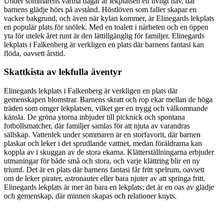
Under sommarens varma dagar är lekplatsen ett livligt nav, där
barnens glädje hörs på avstånd. Höstlöven som faller skapar en
vacker bakgrund, och även när kylan kommer, är Elinegards lekplats
en populär plats för snölek. Med en toalett i närheten och en öppen
yta för utelek året runt är den lättillgänglig för familjer. Elinegards
lekplats i Falkenberg är verkligen en plats där barnens fantasi kan
flöda, oavsett årstid.
Skattkista av lekfulla äventyr
Elinegards lekplats i Falkenberg är verkligen en plats där
gemenskapen blomstrar. Barnens skratt och rop ekar mellan de höga
träden som omger lekplatsen, vilket ger en trygg och välkomnande
känsla. De gröna ytorna inbjuder till picknick och spontana
fotbollsmatcher, där familjer samlas för att njuta av varandras
sällskap. Vattenlek under sommaren är en storfavorit, där barnen
plaskar och leker i det sprudlande vattnet, medan föräldrarna kan
koppla av i skuggan av de stora ekarna. Klätterställningarna erbjuder
utmaningar för både små och stora, och varje klättring blir en ny
triumf. Det är en plats där barnens fantasi får fritt spelrum, oavsett
om de leker pirater, astronauter eller bara njuter av att springa fritt.
Elinegards lekplats är mer än bara en lekplats; det är en oas av glädje
och gemenskap, där minnen skapas och relationer knyts.