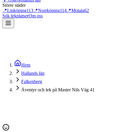
Större städer
📍
Linköping
113
📍
Norrköping
114
📍
Motala
62
Sök lekplatser
Om oss
Hem
Hallands län
Falkenberg
Äventyr och lek på Master Nils Väg 41