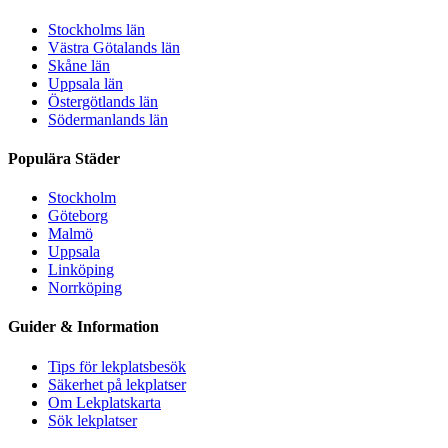
Stockholms län
Västra Götalands län
Skåne län
Uppsala län
Östergötlands län
Södermanlands län
Populära Städer
Stockholm
Göteborg
Malmö
Uppsala
Linköping
Norrköping
Guider & Information
Tips för lekplatsbesök
Säkerhet på lekplatser
Om Lekplatskarta
Sök lekplatser