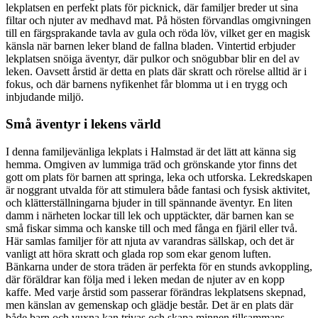
lekplatsen en perfekt plats för picknick, där familjer breder ut sina
filtar och njuter av medhavd mat. På hösten förvandlas omgivningen
till en färgsprakande tavla av gula och röda löv, vilket ger en magisk
känsla när barnen leker bland de fallna bladen. Vintertid erbjuder
lekplatsen snöiga äventyr, där pulkor och snögubbar blir en del av
leken. Oavsett årstid är detta en plats där skratt och rörelse alltid är i
fokus, och där barnens nyfikenhet får blomma ut i en trygg och
inbjudande miljö.
Små äventyr i lekens värld
I denna familjevänliga lekplats i Halmstad är det lätt att känna sig
hemma. Omgiven av lummiga träd och grönskande ytor finns det
gott om plats för barnen att springa, leka och utforska. Lekredskapen
är noggrant utvalda för att stimulera både fantasi och fysisk aktivitet,
och klätterställningarna bjuder in till spännande äventyr. En liten
damm i närheten lockar till lek och upptäckter, där barnen kan se
små fiskar simma och kanske till och med fånga en fjäril eller två.
Här samlas familjer för att njuta av varandras sällskap, och det är
vanligt att höra skratt och glada rop som ekar genom luften.
Bänkarna under de stora träden är perfekta för en stunds avkoppling,
där föräldrar kan följa med i leken medan de njuter av en kopp
kaffe. Med varje årstid som passerar förändras lekplatsens skepnad,
men känslan av gemenskap och glädje består. Det är en plats där
både barn och vuxna kan trivas och skapa minnen tillsammans.