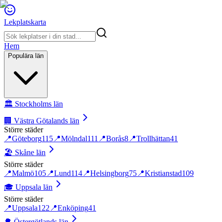
Lekplatskarta
Hem
Populära län
🏛️
Stockholms län
🏢
Västra Götalands län
Större städer
📍
Göteborg
115
📍
Mölndal
111
📍
Borås
8
📍
Trollhättan
41
🏖️
Skåne län
Större städer
📍
Malmö
105
📍
Lund
114
📍
Helsingborg
75
📍
Kristianstad
109
🎓
Uppsala län
Större städer
📍
Uppsala
122
📍
Enköping
41
🌳
Östergötlands län