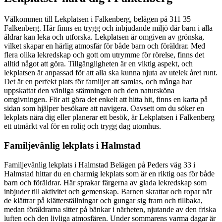
Välkommen till Lekplatsen i Falkenberg, belägen på 311 35
Falkenberg. Här finns en trygg och inbjudande miljö där barn i alla
åldrar kan leka och utforska. Lekplatsen är omgiven av grönska,
vilket skapar en härlig atmosfär för både barn och föräldrar. Med
flera olika lekredskap och gott om utrymme för rörelse, finns det
alltid något att göra. Tillgängligheten är en viktig aspekt, och
lekplatsen är anpassad för att alla ska kunna njuta av utelek året runt.
Det är en perfekt plats för familjer att samlas, och många har
uppskattat den vänliga stämningen och den natursköna
omgivningen. För att göra det enkelt att hitta hit, finns en karta på
sidan som hjälper besökare att navigera. Oavsett om du söker en
lekplats nära dig eller planerar ett besök, är Lekplatsen i Falkenberg
ett utmärkt val för en rolig och trygg dag utomhus.
Familjevänlig lekplats i Halmstad
Familjevänlig lekplats i Halmstad Belägen på Peders väg 33 i
Halmstad hittar du en charmig lekplats som är en riktig oas för både
barn och föräldrar. Här sprakar färgerna av glada lekredskap som
inbjuder till aktivitet och gemenskap. Barnen skrattar och ropar när
de klättrar på klätterställningar och gungar sig fram och tillbaka,
medan föräldrarna sitter på bänkar i närheten, njutande av den friska
luften och den livliga atmosfären. Under sommarens varma dagar är