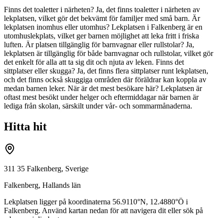
Finns det toaletter i närheten? Ja, det finns toaletter i närheten av
lekplatsen, vilket gör det bekvämt för familjer med små barn. Är
lekplatsen inomhus eller utomhus? Lekplatsen i Falkenberg är en
utomhuslekplats, vilket ger barnen möjlighet att leka fritt i friska
luften. Är platsen tillgänglig för barnvagnar eller rullstolar? Ja,
lekplatsen är tillgänglig för både barnvagnar och rullstolar, vilket gör
det enkelt för alla att ta sig dit och njuta av leken. Finns det
sittplatser eller skugga? Ja, det finns flera sittplatser runt lekplatsen,
och det finns också skuggiga områden där föräldrar kan koppla av
medan barnen leker. När är det mest besökare här? Lekplatsen är
oftast mest besökt under helger och eftermiddagar när barnen är
lediga från skolan, särskilt under vår- och sommarmånaderna.
Hitta hit
311 35 Falkenberg, Sverige
Falkenberg
,
Hallands län
Lekplatsen ligger på koordinaterna
56.9110
°N,
12.4880
°Ö i
Falkenberg
. Använd kartan nedan för att navigera dit eller sök på