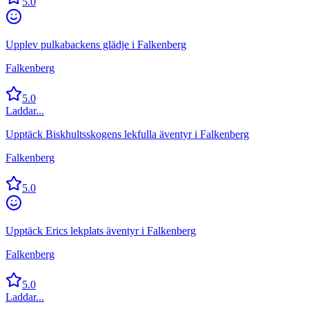
5.0
Upplev pulkabackens glädje i Falkenberg
Falkenberg
5.0
Laddar...
Upptäck Biskhultsskogens lekfulla äventyr i Falkenberg
Falkenberg
5.0
Upptäck Erics lekplats äventyr i Falkenberg
Falkenberg
5.0
Laddar...