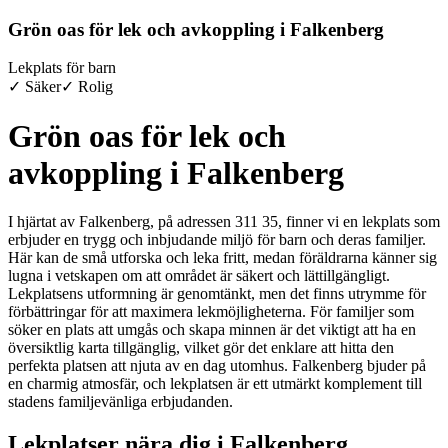
Grön oas för lek och avkoppling i Falkenberg
Lekplats för barn
✓ Säker
✓ Rolig
Grön oas för lek och
avkoppling i Falkenberg
I hjärtat av Falkenberg, på adressen 311 35, finner vi en lekplats som
erbjuder en trygg och inbjudande miljö för barn och deras familjer.
Här kan de små utforska och leka fritt, medan föräldrarna känner sig
lugna i vetskapen om att området är säkert och lättillgängligt.
Lekplatsens utformning är genomtänkt, men det finns utrymme för
förbättringar för att maximera lekmöjligheterna. För familjer som
söker en plats att umgås och skapa minnen är det viktigt att ha en
översiktlig karta tillgänglig, vilket gör det enklare att hitta den
perfekta platsen att njuta av en dag utomhus. Falkenberg bjuder på
en charmig atmosfär, och lekplatsen är ett utmärkt komplement till
stadens familjevänliga erbjudanden.
Lekplatser nära dig i Falkenberg