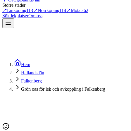
Större städer
📍
Linköping
113
📍
Norrköping
114
📍
Motala
62
Sök lekplatser
Om oss
Hem
Hallands län
Falkenberg
Grön oas för lek och avkoppling i Falkenberg