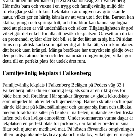
Välkommen till lekplatsen på Skrea stationsvag 22 i Falkenberg!
Här möts barn och vuxna i en trygg och familjevänlig miljö där
rörelseglädje står i fokus. Lekplatsen är omgiven av grönskande
natur, vilket ger en härlig känsla av att vara ute i det fria. Barnen kan
klättra, gunga och springa fritt, och föräldrar kan känna sig lugna
med att platsen är väl underhållen och säker. Tillgängligheten är god,
vilket gör det enkelt för alla att besöka lekplatsen. Oavsett om du tar
en promenad, cyklar eller kör bil, så är det lätt att ta sig hit. På sidan
finns en praktisk karta som hjälper dig att hitta rätt, så du kan planera
ditt besök utan krångel. Många besökare har uttryckt sin glädje över
den positiva atmosfären och den naturnära omgivningen, vilket gör
detta till en perfekt plats för utelek året runt.
Familjevänlig lekplats i Falkenberg
Familjevänlig lekplats i Falkenberg Belägen på Peders väg 33 i
Falkenberg hittar du en charmig lekplats som är en riktig oas för
både barn och föräldrar. Här sprakar färgerna av glada lekredskap
som inbjuder till aktivitet och gemenskap. Barnen skrattar och ropar
när de klättrar på klätterställningar och gungar sig fram och tillbaka,
medan föräldrarna sitter på bänkar i närheten, njutande av den friska
luften och den livliga atmosfären. Under sommarens varma dagar är
lekplatsen en perfekt plats för picknick, där familjer breder ut sina
filtar och njuter av medhavd mat. På hösten förvandlas omgivningen
till en färgsprakande tavla av gula och röda löv, vilket ger en magisk