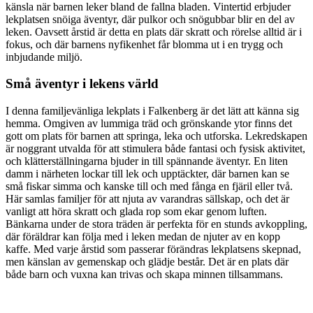
känsla när barnen leker bland de fallna bladen. Vintertid erbjuder
lekplatsen snöiga äventyr, där pulkor och snögubbar blir en del av
leken. Oavsett årstid är detta en plats där skratt och rörelse alltid är i
fokus, och där barnens nyfikenhet får blomma ut i en trygg och
inbjudande miljö.
Små äventyr i lekens värld
I denna familjevänliga lekplats i Falkenberg är det lätt att känna sig
hemma. Omgiven av lummiga träd och grönskande ytor finns det
gott om plats för barnen att springa, leka och utforska. Lekredskapen
är noggrant utvalda för att stimulera både fantasi och fysisk aktivitet,
och klätterställningarna bjuder in till spännande äventyr. En liten
damm i närheten lockar till lek och upptäckter, där barnen kan se
små fiskar simma och kanske till och med fånga en fjäril eller två.
Här samlas familjer för att njuta av varandras sällskap, och det är
vanligt att höra skratt och glada rop som ekar genom luften.
Bänkarna under de stora träden är perfekta för en stunds avkoppling,
där föräldrar kan följa med i leken medan de njuter av en kopp
kaffe. Med varje årstid som passerar förändras lekplatsens skepnad,
men känslan av gemenskap och glädje består. Det är en plats där
både barn och vuxna kan trivas och skapa minnen tillsammans.