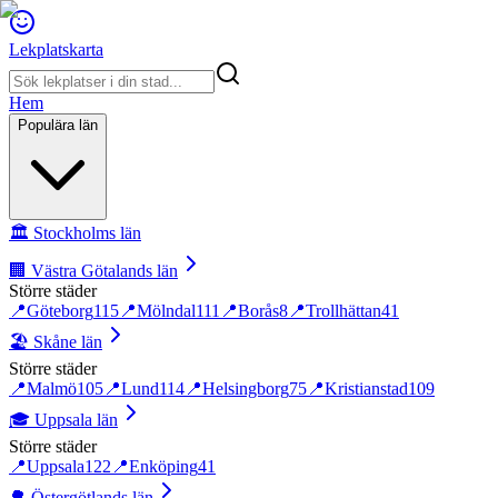
Lekplatskarta
Hem
Populära län
🏛️
Stockholms län
🏢
Västra Götalands län
Större städer
📍
Göteborg
115
📍
Mölndal
111
📍
Borås
8
📍
Trollhättan
41
🏖️
Skåne län
Större städer
📍
Malmö
105
📍
Lund
114
📍
Helsingborg
75
📍
Kristianstad
109
🎓
Uppsala län
Större städer
📍
Uppsala
122
📍
Enköping
41
🌳
Östergötlands län