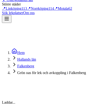
Större städer
📍
Linköping
113
📍
Norrköping
114
📍
Motala
62
Sök lekplatser
Om oss
Hem
Hallands län
Falkenberg
Grön oas för lek och avkoppling i Falkenberg
Laddar...