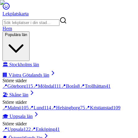
Lekplatskarta
Hem
Populära län
🏛️
Stockholms län
🏢
Västra Götalands län
Större städer
📍
Göteborg
115
📍
Mölndal
111
📍
Borås
8
📍
Trollhättan
41
🏖️
Skåne län
Större städer
📍
Malmö
105
📍
Lund
114
📍
Helsingborg
75
📍
Kristianstad
109
🎓
Uppsala län
Större städer
📍
Uppsala
122
📍
Enköping
41
🌳
Östergötlands län