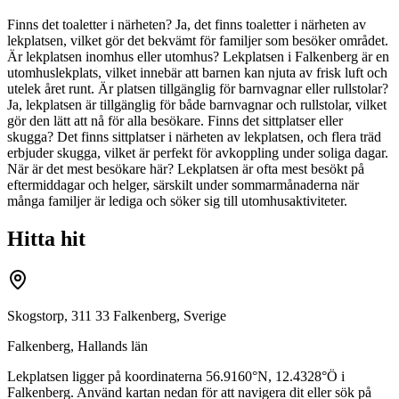
Finns det toaletter i närheten? Ja, det finns toaletter i närheten av
lekplatsen, vilket gör det bekvämt för familjer som besöker området.
Är lekplatsen inomhus eller utomhus? Lekplatsen i Falkenberg är en
utomhuslekplats, vilket innebär att barnen kan njuta av frisk luft och
utelek året runt. Är platsen tillgänglig för barnvagnar eller rullstolar?
Ja, lekplatsen är tillgänglig för både barnvagnar och rullstolar, vilket
gör den lätt att nå för alla besökare. Finns det sittplatser eller
skugga? Det finns sittplatser i närheten av lekplatsen, och flera träd
erbjuder skugga, vilket är perfekt för avkoppling under soliga dagar.
När är det mest besökare här? Lekplatsen är ofta mest besökt på
eftermiddagar och helger, särskilt under sommarmånaderna när
många familjer är lediga och söker sig till utomhusaktiviteter.
Hitta hit
Skogstorp, 311 33 Falkenberg, Sverige
Falkenberg
,
Hallands län
Lekplatsen ligger på koordinaterna
56.9160
°N,
12.4328
°Ö i
Falkenberg
. Använd kartan nedan för att navigera dit eller sök på