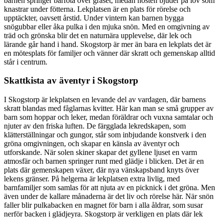
barnen springer barfota över gräset, medan hösten bjuder på löv som
knastrar under fötterna. Lekplatsen är en plats för rörelse och
upptäckter, oavsett årstid. Under vintern kan barnen bygga
snögubbar eller åka pulka i den mjuka snön. Med en omgivning av
träd och grönska blir det en naturnära upplevelse, där lek och
lärande går hand i hand. Skogstorp är mer än bara en lekplats det är
en mötesplats för familjer och vänner där skratt och gemenskap alltid
står i centrum.
Skattkista av äventyr i Skogstorp
I Skogstorp är lekplatsen en levande del av vardagen, där barnens
skratt blandas med fåglarnas kvitter. Här kan man se små grupper av
barn som hoppar och leker, medan föräldrar och vuxna samtalar och
njuter av den friska luften. De färgglada lekredskapen, som
klätterställningar och gungor, står som inbjudande konstverk i den
gröna omgivningen, och skapar en känsla av äventyr och
utforskande. När solen skiner skapar det gyllene ljuset en varm
atmosfär och barnen springer runt med glädje i blicken. Det är en
plats där gemenskapen växer, där nya vänskapsband knyts över
lekens gränser. På helgerna är lekplatsen extra livlig, med
barnfamiljer som samlas för att njuta av en picknick i det gröna. Men
även under de kallare månaderna är det liv och rörelse här. När snön
faller blir pulkabacken en magnet för barn i alla åldrar, som susar
nerför backen i glädjeyra. Skogstorp är verkligen en plats där lek