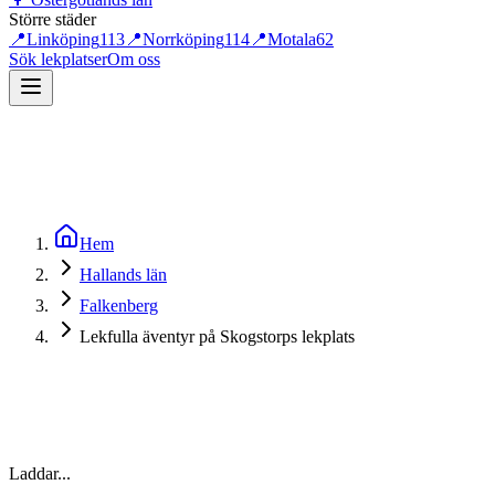
Större städer
📍
Linköping
113
📍
Norrköping
114
📍
Motala
62
Sök lekplatser
Om oss
Hem
Hallands län
Falkenberg
Lekfulla äventyr på Skogstorps lekplats
Laddar...