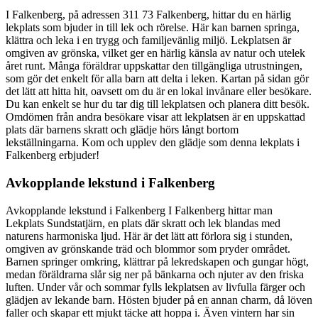
I Falkenberg, på adressen 311 73 Falkenberg, hittar du en härlig
lekplats som bjuder in till lek och rörelse. Här kan barnen springa,
klättra och leka i en trygg och familjevänlig miljö. Lekplatsen är
omgiven av grönska, vilket ger en härlig känsla av natur och utelek
året runt. Många föräldrar uppskattar den tillgängliga utrustningen,
som gör det enkelt för alla barn att delta i leken. Kartan på sidan gör
det lätt att hitta hit, oavsett om du är en lokal invånare eller besökare.
Du kan enkelt se hur du tar dig till lekplatsen och planera ditt besök.
Omdömen från andra besökare visar att lekplatsen är en uppskattad
plats där barnens skratt och glädje hörs långt bortom
lekställningarna. Kom och upplev den glädje som denna lekplats i
Falkenberg erbjuder!
Avkopplande lekstund i Falkenberg
Avkopplande lekstund i Falkenberg I Falkenberg hittar man
Lekplats Sundstatjärn, en plats där skratt och lek blandas med
naturens harmoniska ljud. Här är det lätt att förlora sig i stunden,
omgiven av grönskande träd och blommor som pryder området.
Barnen springer omkring, klättrar på lekredskapen och gungar högt,
medan föräldrarna slår sig ner på bänkarna och njuter av den friska
luften. Under vår och sommar fylls lekplatsen av livfulla färger och
glädjen av lekande barn. Hösten bjuder på en annan charm, då löven
faller och skapar ett mjukt täcke att hoppa i. Även vintern har sin