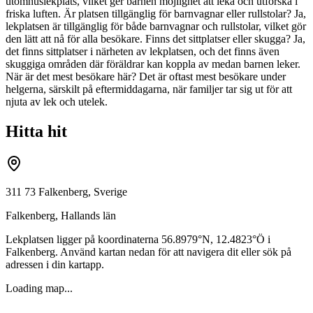
utomhuslekplats, vilket ger barnen möjlighet att leka och utforska i
friska luften. Är platsen tillgänglig för barnvagnar eller rullstolar? Ja,
lekplatsen är tillgänglig för både barnvagnar och rullstolar, vilket gör
den lätt att nå för alla besökare. Finns det sittplatser eller skugga? Ja,
det finns sittplatser i närheten av lekplatsen, och det finns även
skuggiga områden där föräldrar kan koppla av medan barnen leker.
När är det mest besökare här? Det är oftast mest besökare under
helgerna, särskilt på eftermiddagarna, när familjer tar sig ut för att
njuta av lek och utelek.
Hitta hit
311 73 Falkenberg, Sverige
Falkenberg
,
Hallands län
Lekplatsen ligger på koordinaterna
56.8979
°N,
12.4823
°Ö i
Falkenberg
. Använd kartan nedan för att navigera dit eller sök på
adressen i din kartapp.
Loading map...