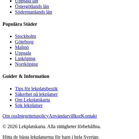
Uppsala län
Östergötlands län
Södermanlands län
Populära Städer
Stockholm
Göteborg
Malmö
Uppsala
Linköping
Norrköping
Guider & Information
Tips för lekplatsbesök
Säkerhet på lekplatser
Om Lekplatskarta
Sök lekplatser
Om oss
Integritetspolicy
Användarvillkor
Kontakt
©
2026
Lekplatskarta. Alla rättigheter förbehållna.
Hitta de bästa lekplatserna för barn i hela Sverige.