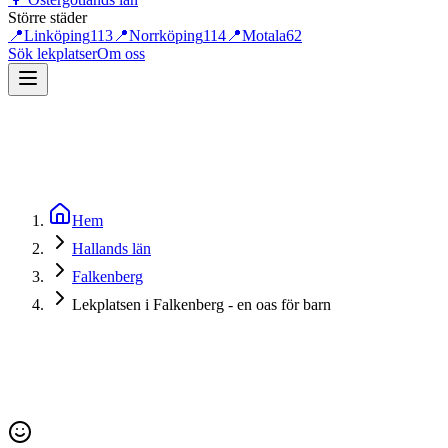
Större städer
📍
Linköping
113
📍
Norrköping
114
📍
Motala
62
Sök lekplatser
Om oss
Hem
Hallands län
Falkenberg
Lekplatsen i Falkenberg - en oas för barn