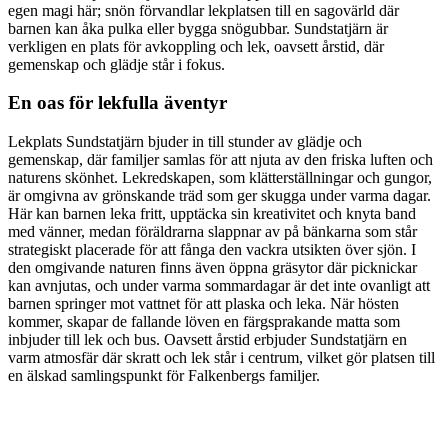
egen magi här; snön förvandlar lekplatsen till en sagovärld där
barnen kan åka pulka eller bygga snögubbar. Sundstatjärn är
verkligen en plats för avkoppling och lek, oavsett årstid, där
gemenskap och glädje står i fokus.
En oas för lekfulla äventyr
Lekplats Sundstatjärn bjuder in till stunder av glädje och
gemenskap, där familjer samlas för att njuta av den friska luften och
naturens skönhet. Lekredskapen, som klätterställningar och gungor,
är omgivna av grönskande träd som ger skugga under varma dagar.
Här kan barnen leka fritt, upptäcka sin kreativitet och knyta band
med vänner, medan föräldrarna slappnar av på bänkarna som står
strategiskt placerade för att fånga den vackra utsikten över sjön. I
den omgivande naturen finns även öppna gräsytor där picknickar
kan avnjutas, och under varma sommardagar är det inte ovanligt att
barnen springer mot vattnet för att plaska och leka. När hösten
kommer, skapar de fallande löven en färgsprakande matta som
inbjuder till lek och bus. Oavsett årstid erbjuder Sundstatjärn en
varm atmosfär där skratt och lek står i centrum, vilket gör platsen till
en älskad samlingspunkt för Falkenbergs familjer.