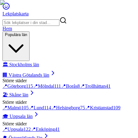
Lekplatskarta
Hem
Populära län
🏛️
Stockholms län
🏢
Västra Götalands län
Större städer
📍
Göteborg
115
📍
Mölndal
111
📍
Borås
8
📍
Trollhättan
41
🏖️
Skåne län
Större städer
📍
Malmö
105
📍
Lund
114
📍
Helsingborg
75
📍
Kristianstad
109
🎓
Uppsala län
Större städer
📍
Uppsala
122
📍
Enköping
41
🌳
Östergötlands län