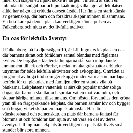
faller och skapar ett mjukt täcke av färger. Vintertid är snön en
inbjudan till snögubbar och pulkaåkning, vilket gör att lekplatsen
alltid har något att erbjuda oavsett årstid. Här finns en stark känsla
av gemenskap, där barn och föräldrar skapar minnen tillsammans.
En besökare på denna plats kan verkligen känna pulsen av
Falkenberg och njuta av det livfulla utelivet.
En oas för lekfulla äventyr
I Falkenberg, på Lodjursvägen 10, är Lill Ingmars lekplats en oas
där barnens skratt och föräldrars samtal blandas med fåglarnas
kvitter. De färgglada klätterställningarna står som inbjudande
monument till lek och rörelse, medan mjuka gräsmattor erbjuder
utrymme för både lekfulla aktiviteter och avkoppling. Området är
omgärdat av höga träd som ger skugga under varma sommardagar,
perfekt för en picknick med familjen eller en stunds vila på
bänkarna. Lekplatsens vattenlek är särskilt populär under soliga
dagar, där barnen skrattar och sprutar vatten mot varandra, och
skapar härliga minnen tillsammans. Om hösten förvandlas den gröna
ytan till en färgsprakande lekplats, där barnen samlar löv och bygger
små högar, vilket skapar en magisk atmosfär. Här föds
vänskapsband och gemenskap, en plats där barnens fantasi får
blomma ut och föräldrar kan njuta av att vara en del av deras
äventyr. Lill Ingmars lekplats är verkligen en plats där livets små
stunder blir stora minnen.