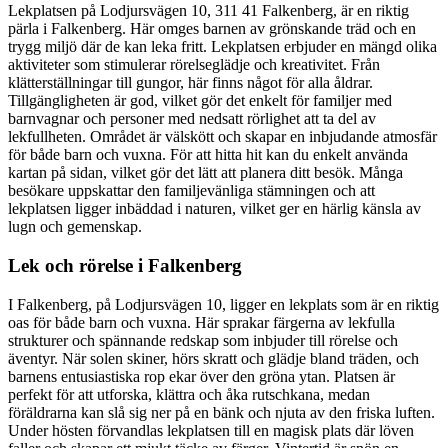
Lekplatsen på Lodjursvägen 10, 311 41 Falkenberg, är en riktig
pärla i Falkenberg. Här omges barnen av grönskande träd och en
trygg miljö där de kan leka fritt. Lekplatsen erbjuder en mängd olika
aktiviteter som stimulerar rörelseglädje och kreativitet. Från
klätterställningar till gungor, här finns något för alla åldrar.
Tillgängligheten är god, vilket gör det enkelt för familjer med
barnvagnar och personer med nedsatt rörlighet att ta del av
lekfullheten. Området är välskött och skapar en inbjudande atmosfär
för både barn och vuxna. För att hitta hit kan du enkelt använda
kartan på sidan, vilket gör det lätt att planera ditt besök. Många
besökare uppskattar den familjevänliga stämningen och att
lekplatsen ligger inbäddad i naturen, vilket ger en härlig känsla av
lugn och gemenskap.
Lek och rörelse i Falkenberg
I Falkenberg, på Lodjursvägen 10, ligger en lekplats som är en riktig
oas för både barn och vuxna. Här sprakar färgerna av lekfulla
strukturer och spännande redskap som inbjuder till rörelse och
äventyr. När solen skiner, hörs skratt och glädje bland träden, och
barnens entusiastiska rop ekar över den gröna ytan. Platsen är
perfekt för att utforska, klättra och åka rutschkana, medan
föräldrarna kan slå sig ner på en bänk och njuta av den friska luften.
Under hösten förvandlas lekplatsen till en magisk plats där löven