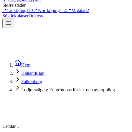
Större städer
📍
Linköping
113
📍
Norrköping
114
📍
Motala
62
Sök lekplatser
Om oss
Hem
Hallands län
Falkenberg
Lodjursvägen: En grön oas för lek och avkoppling
Laddar...