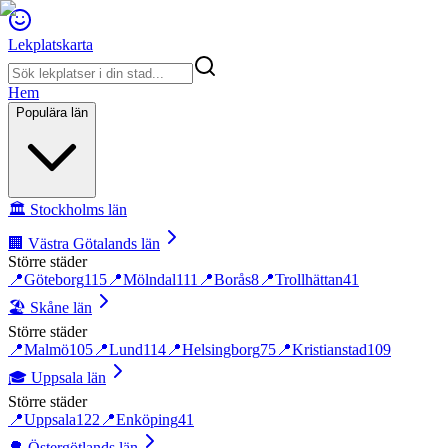
Lekplatskarta
Hem
Populära län
🏛️
Stockholms län
🏢
Västra Götalands län
Större städer
📍
Göteborg
115
📍
Mölndal
111
📍
Borås
8
📍
Trollhättan
41
🏖️
Skåne län
Större städer
📍
Malmö
105
📍
Lund
114
📍
Helsingborg
75
📍
Kristianstad
109
🎓
Uppsala län
Större städer
📍
Uppsala
122
📍
Enköping
41
🌳
Östergötlands län