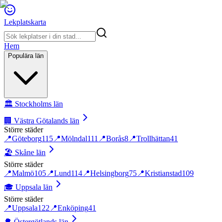
Lekplatskarta
Hem
Populära län
🏛️
Stockholms län
🏢
Västra Götalands län
Större städer
📍
Göteborg
115
📍
Mölndal
111
📍
Borås
8
📍
Trollhättan
41
🏖️
Skåne län
Större städer
📍
Malmö
105
📍
Lund
114
📍
Helsingborg
75
📍
Kristianstad
109
🎓
Uppsala län
Större städer
📍
Uppsala
122
📍
Enköping
41
🌳
Östergötlands län