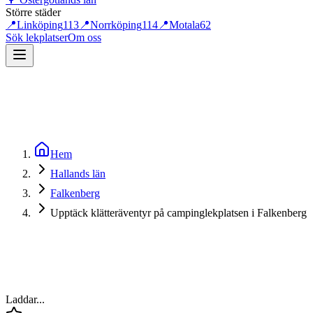
Större städer
📍
Linköping
113
📍
Norrköping
114
📍
Motala
62
Sök lekplatser
Om oss
Hem
Hallands län
Falkenberg
Upptäck klätteräventyr på campinglekplatsen i Falkenberg
Laddar...