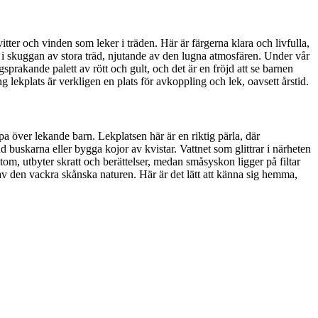
ter och vinden som leker i träden. Här är färgerna klara och livfulla,
r i skuggan av stora träd, njutande av den lugna atmosfären. Under vår
prakande palett av rött och gult, och det är en fröjd att se barnen
 lekplats är verkligen en plats för avkoppling och lek, oavsett årstid.
a över lekande barn. Lekplatsen här är en riktig pärla, där
 buskarna eller bygga kojor av kvistar. Vattnet som glittrar i närheten
m, utbyter skratt och berättelser, medan småsyskon ligger på filtar
av den vackra skånska naturen. Här är det lätt att känna sig hemma,