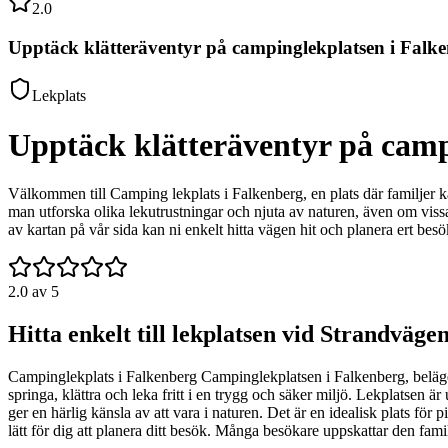
2.0
Upptäck klätteräventyr på campinglekplatsen i Falk
Lekplats
Upptäck klätteräventyr på camp
Välkommen till Camping lekplats i Falkenberg, en plats där familjer k
man utforska olika lekutrustningar och njuta av naturen, även om vissa 
av kartan på vår sida kan ni enkelt hitta vägen hit och planera ert be
2.0
av 5
Hitta enkelt till lekplatsen vid Strandväge
Campinglekplats i Falkenberg Campinglekplatsen i Falkenberg, belägen 
springa, klättra och leka fritt i en trygg och säker miljö. Lekplatsen
ger en härlig känsla av att vara i naturen. Det är en idealisk plats fö
lätt för dig att planera ditt besök. Många besökare uppskattar den fam