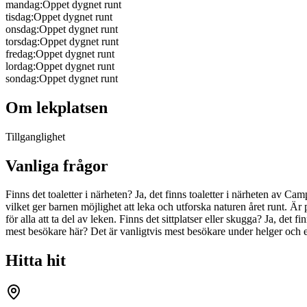
mandag
:
Oppet dygnet runt
tisdag
:
Oppet dygnet runt
onsdag
:
Oppet dygnet runt
torsdag
:
Oppet dygnet runt
fredag
:
Oppet dygnet runt
lordag
:
Oppet dygnet runt
sondag
:
Oppet dygnet runt
Om lekplatsen
Tillganglighet
Vanliga frågor
Finns det toaletter i närheten? Ja, det finns toaletter i närheten av 
vilket ger barnen möjlighet att leka och utforska naturen året runt. Är p
för alla att ta del av leken. Finns det sittplatser eller skugga? Ja, de
mest besökare här? Det är vanligtvis mest besökare under helger och e
Hitta hit