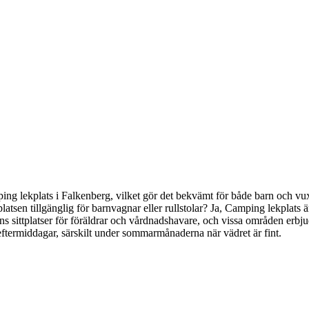
Camping lekplats i Falkenberg, vilket gör det bekvämt för både barn och
latsen tillgänglig för barnvagnar eller rullstolar? Ja, Camping lekplats är
t finns sittplatser för föräldrar och vårdnadshavare, och vissa områden e
ftermiddagar, särskilt under sommarmånaderna när vädret är fint.