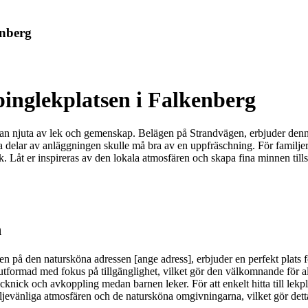
enberg
inglekplatsen i Falkenberg
an njuta av lek och gemenskap. Belägen på Strandvägen, erbjuder denna 
delar av anläggningen skulle må bra av en uppfräschning. För familjer är
sök. Låt er inspireras av den lokala atmosfären och skapa fina minnen ti
n
på den natursköna adressen [ange adress], erbjuder en perfekt plats för
 är utformad med fokus på tillgänglighet, vilket gör den välkomnande för
r picknick och avkoppling medan barnen leker. För att enkelt hitta till l
iljevänliga atmosfären och de natursköna omgivningarna, vilket gör detta