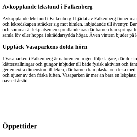
Avkopplande lekstund i Falkenberg
Avkopplande lekstund i Falkenberg I hjärtat av Falkenberg finner man C
och lekredskapen sträcker sig mot himlen, inbjudande till äventyr. Bar
och sommar är lekplatsen en sprudlande oas där barnen kan springa frit
samla löv eller hoppa i skräddarsydda högar. Även vintern bjuder på le
Upptäck Vasaparkens dolda hörn
I Vasaparken i Falkenberg är naturen en trogen följeslagare, där de st
klätterställningar och gungor inbjuder till både fysisk aktivitet och f
ger en extra dimension till leken, där barnen kan plaska och leka med
och njuter av den friska luften. Vasaparken är mer än bara en lekplats
oavsett årstid.
Öppettider