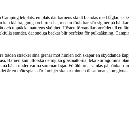
amping lekplats, en plats där barnens skratt blandas med fåglarnas kvit
n kan klättra, gunga och rutscha, medan föräldrar slår sig ner på bänka
t och upptäcka naturens skönhet. Hösten förvandlar området till en färgs
kfulla stunder, där snöiga backar blir perfekta för pulkaåkning. Camping
ora träden sträcker sina grenar mot himlen och skapar en skyddande kapp
antasi. Barnen kan utforska de mjuka gräsmattorna, leka kurragömma bland
 små båtar under varma sommardagar. Föräldrarna samlas på bänkar runto
; det är en mötesplats där familjer skapar minnen tillsammans, omgivna 