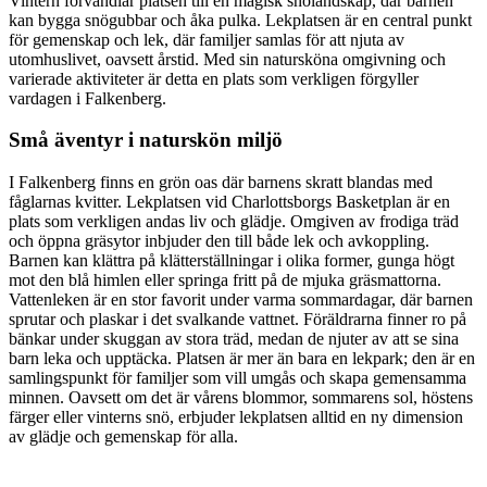
Vintern förvandlar platsen till en magisk snölandskap, där barnen
kan bygga snögubbar och åka pulka. Lekplatsen är en central punkt
för gemenskap och lek, där familjer samlas för att njuta av
utomhuslivet, oavsett årstid. Med sin natursköna omgivning och
varierade aktiviteter är detta en plats som verkligen förgyller
vardagen i Falkenberg.
Små äventyr i naturskön miljö
I Falkenberg finns en grön oas där barnens skratt blandas med
fåglarnas kvitter. Lekplatsen vid Charlottsborgs Basketplan är en
plats som verkligen andas liv och glädje. Omgiven av frodiga träd
och öppna gräsytor inbjuder den till både lek och avkoppling.
Barnen kan klättra på klätterställningar i olika former, gunga högt
mot den blå himlen eller springa fritt på de mjuka gräsmattorna.
Vattenleken är en stor favorit under varma sommardagar, där barnen
sprutar och plaskar i det svalkande vattnet. Föräldrarna finner ro på
bänkar under skuggan av stora träd, medan de njuter av att se sina
barn leka och upptäcka. Platsen är mer än bara en lekpark; den är en
samlingspunkt för familjer som vill umgås och skapa gemensamma
minnen. Oavsett om det är vårens blommor, sommarens sol, höstens
färger eller vinterns snö, erbjuder lekplatsen alltid en ny dimension
av glädje och gemenskap för alla.