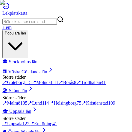
Lekplatskarta
Hem
Populära län
🏛️
Stockholms län
🏢
Västra Götalands län
Större städer
📍
Göteborg
115
📍
Mölndal
111
📍
Borås
8
📍
Trollhättan
41
🏖️
Skåne län
Större städer
📍
Malmö
105
📍
Lund
114
📍
Helsingborg
75
📍
Kristianstad
109
🎓
Uppsala län
Större städer
📍
Uppsala
122
📍
Enköping
41
🌳
Östergötlands län