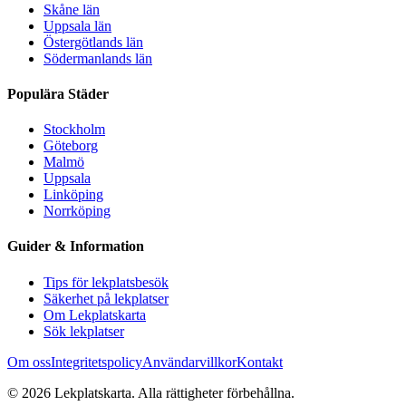
Skåne län
Uppsala län
Östergötlands län
Södermanlands län
Populära Städer
Stockholm
Göteborg
Malmö
Uppsala
Linköping
Norrköping
Guider & Information
Tips för lekplatsbesök
Säkerhet på lekplatser
Om Lekplatskarta
Sök lekplatser
Om oss
Integritetspolicy
Användarvillkor
Kontakt
©
2026
Lekplatskarta. Alla rättigheter förbehållna.