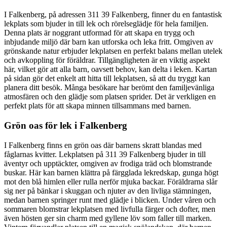
I Falkenberg, på adressen 311 39 Falkenberg, finner du en fantastisk
lekplats som bjuder in till lek och rörelseglädje för hela familjen.
Denna plats är noggrant utformad för att skapa en trygg och
inbjudande miljö där barn kan utforska och leka fritt. Omgiven av
grönskande natur erbjuder lekplatsen en perfekt balans mellan utelek
och avkoppling för föräldrar. Tillgängligheten är en viktig aspekt
här, vilket gör att alla barn, oavsett behov, kan delta i leken. Kartan
på sidan gör det enkelt att hitta till lekplatsen, så att du tryggt kan
planera ditt besök. Många besökare har berömt den familjevänliga
atmosfären och den glädje som platsen sprider. Det är verkligen en
perfekt plats för att skapa minnen tillsammans med barnen.
Grön oas för lek i Falkenberg
I Falkenberg finns en grön oas där barnens skratt blandas med
fåglarnas kvitter. Lekplatsen på 311 39 Falkenberg bjuder in till
äventyr och upptäckter, omgiven av frodiga träd och blomstrande
buskar. Här kan barnen klättra på färgglada lekredskap, gunga högt
mot den blå himlen eller rulla nerför mjuka backar. Föräldrarna slår
sig ner på bänkar i skuggan och njuter av den livliga stämningen,
medan barnen springer runt med glädje i blicken. Under våren och
sommaren blomstrar lekplatsen med livfulla färger och dofter, men
även hösten ger sin charm med gyllene löv som faller till marken.