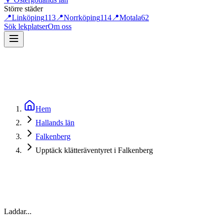
Större städer
📍
Linköping
113
📍
Norrköping
114
📍
Motala
62
Sök lekplatser
Om oss
Hem
Hallands län
Falkenberg
Upptäck klätteräventyret i Falkenberg
Laddar...