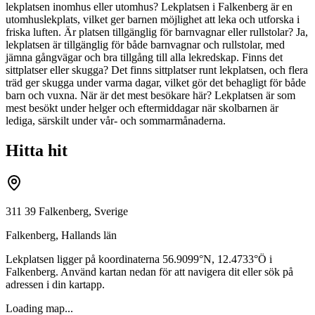
lekplatsen inomhus eller utomhus? Lekplatsen i Falkenberg är en
utomhuslekplats, vilket ger barnen möjlighet att leka och utforska i
friska luften. Är platsen tillgänglig för barnvagnar eller rullstolar? Ja,
lekplatsen är tillgänglig för både barnvagnar och rullstolar, med
jämna gångvägar och bra tillgång till alla lekredskap. Finns det
sittplatser eller skugga? Det finns sittplatser runt lekplatsen, och flera
träd ger skugga under varma dagar, vilket gör det behagligt för både
barn och vuxna. När är det mest besökare här? Lekplatsen är som
mest besökt under helger och eftermiddagar när skolbarnen är
lediga, särskilt under vår- och sommarmånaderna.
Hitta hit
311 39 Falkenberg, Sverige
Falkenberg
,
Hallands län
Lekplatsen ligger på koordinaterna
56.9099
°N,
12.4733
°Ö i
Falkenberg
. Använd kartan nedan för att navigera dit eller sök på
adressen i din kartapp.
Loading map...