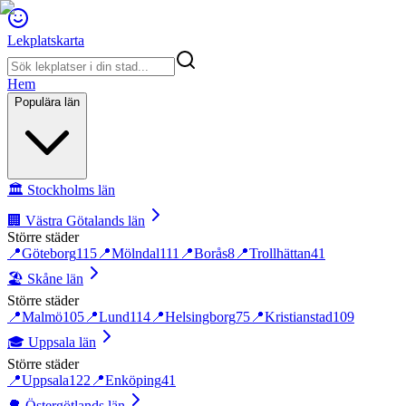
Lekplatskarta
Hem
Populära län
🏛️
Stockholms län
🏢
Västra Götalands län
Större städer
📍
Göteborg
115
📍
Mölndal
111
📍
Borås
8
📍
Trollhättan
41
🏖️
Skåne län
Större städer
📍
Malmö
105
📍
Lund
114
📍
Helsingborg
75
📍
Kristianstad
109
🎓
Uppsala län
Större städer
📍
Uppsala
122
📍
Enköping
41
🌳
Östergötlands län