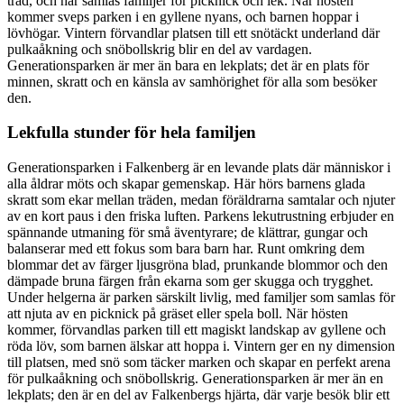
träd, och här samlas familjer för picknick och lek. När hösten
kommer sveps parken i en gyllene nyans, och barnen hoppar i
lövhögar. Vintern förvandlar platsen till ett snötäckt underland där
pulkaåkning och snöbollskrig blir en del av vardagen.
Generationsparken är mer än bara en lekplats; det är en plats för
minnen, skratt och en känsla av samhörighet för alla som besöker
den.
Lekfulla stunder för hela familjen
Generationsparken i Falkenberg är en levande plats där människor i
alla åldrar möts och skapar gemenskap. Här hörs barnens glada
skratt som ekar mellan träden, medan föräldrarna samtalar och njuter
av en kort paus i den friska luften. Parkens lekutrustning erbjuder en
spännande utmaning för små äventyrare; de klättrar, gungar och
balanserar med ett fokus som bara barn har. Runt omkring dem
blommar det av färger ljusgröna blad, prunkande blommor och den
dämpade bruna färgen från ekarna som ger skugga och trygghet.
Under helgerna är parken särskilt livlig, med familjer som samlas för
att njuta av en picknick på gräset eller spela boll. När hösten
kommer, förvandlas parken till ett magiskt landskap av gyllene och
röda löv, som barnen älskar att hoppa i. Vintern ger en ny dimension
till platsen, med snö som täcker marken och skapar en perfekt arena
för pulkaåkning och snöbollskrig. Generationsparken är mer än en
lekplats; den är en del av Falkenbergs hjärta, där varje besök blir ett