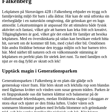
Falkenberg
Lekplatsen på Skreavägen 42B i Falkenberg erbjuder en trygg och
familjevänlig miljö för barn i alla åldrar. Här kan de små utforska sin
rörelseglädje i en naturskön omgivning, där grönskan ger en lugn
atmosfär. Lekutrustningen är anpassad för att stimulera både fysisk
aktivitet och fantasi, vilket gör att barnen kan leka fritt och kreativt.
Tillgängligheten är god, vilket gör det enkelt för familjer att besöka
lekplatsen. Med en översiktskarta på sidan kan besökare enkelt hitta
hit, oavsett om de kommer till fots, med cykel eller bil. Omdömen
från andra föräldrar betonar den trygga miljön och hur barnen trivs
här. Med närhet till naturen och en välkomnande stämning är
lekplatsen en perfekt plats för utelek året runt. Ta med familjen och
njut av en dag fylld av skratt och lek!
Upptäck magin i Generationsparken
Generationsparken i Falkenberg är en plats där glädje och
gemenskap växer fram. Här hörs skratt och lekfulla rop som blandas
med fåglarnas kvitter och vinden som susar genom träden. Parken är
en färgsprakande oas där barnen klättrar och balanserar på de
välutformade lekredskapen, medan föräldrarna slappar i skuggan av
stora ekar och njuter av den friska luften. Under våren och
sommaren blomstrar parken med livfulla blommor och grönskande