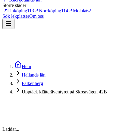
Större städer
📍
Linköping
113
📍
Norrköping
114
📍
Motala
62
Sök lekplatser
Om oss
Hem
Hallands län
Falkenberg
Upptäck klätteräventyret på Skreavägen 42B
Laddar...