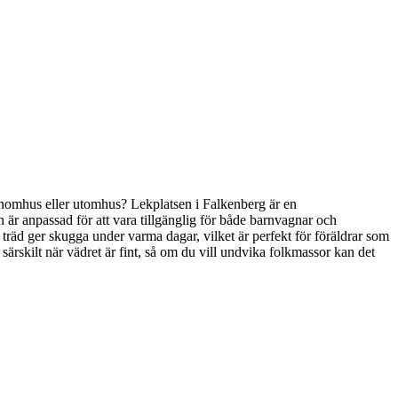
en inomhus eller utomhus? Lekplatsen i Falkenberg är en
sen är anpassad för att vara tillgänglig för både barnvagnar och
lera träd ger skugga under varma dagar, vilket är perfekt för föräldrar som
särskilt när vädret är fint, så om du vill undvika folkmassor kan det