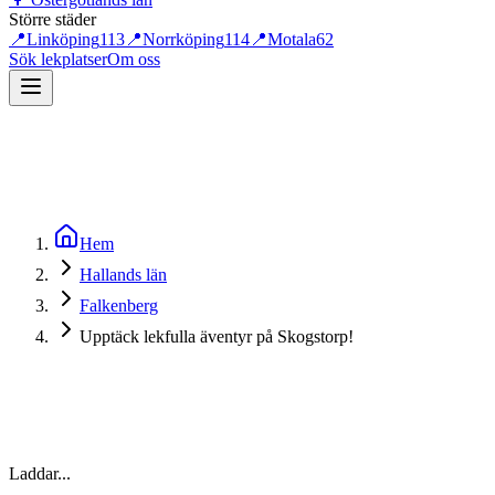
Större städer
📍
Linköping
113
📍
Norrköping
114
📍
Motala
62
Sök lekplatser
Om oss
Hem
Hallands län
Falkenberg
Upptäck lekfulla äventyr på Skogstorp!
Laddar...