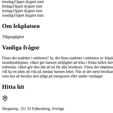
torsdag
:
Oppet dygnet runt
fredag
:
Oppet dygnet runt
lordag
:
Oppet dygnet runt
sondag
:
Oppet dygnet runt
Om lekplatsen
Tillganglighet
Vanliga frågor
Finns det toaletter i närheten? Ja, det finns toaletter i närheten av l
utomhuslekplats, vilket ger barnen möjlighet att leka i friska luften åre
rullstolar, vilket gör den lätt att nå för alla besökare. Finns det sittpl
vill ha en plats att vila på medan barnen leker. När är det mest besöka
vara bra att besöka den tidigt på morgonen eller under vardagar.
Hitta hit
Skogstorp, 311 33 Falkenberg, Sverige