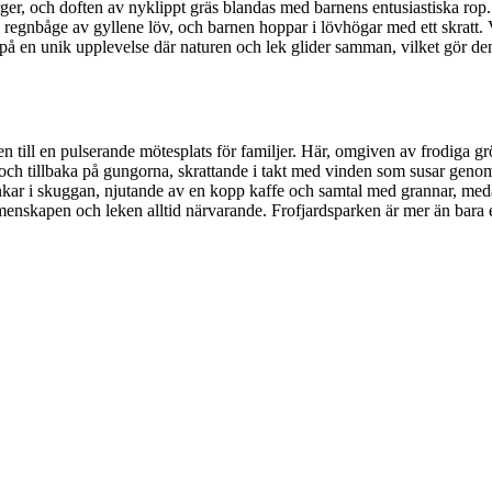
er, och doften av nyklippt gräs blandas med barnens entusiastiska rop
n regnbåge av gyllene löv, och barnen hoppar i lövhögar med ett skratt.
å en unik upplevelse där naturen och lek glider samman, vilket gör den 
sen till en pulserande mötesplats för familjer. Här, omgiven av frodiga 
 och tillbaka på gungorna, skrattande i takt med vinden som susar genom
kar i skuggan, njutande av en kopp kaffe och samtal med grannar, meda
gemenskapen och leken alltid närvarande. Frofjardsparken är mer än bara