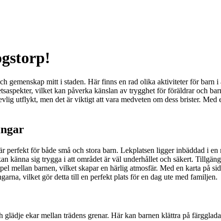
ogstorp!
h gemenskap mitt i staden. Här finns en rad olika aktiviteter för barn i 
rhetsaspekter, vilket kan påverka känslan av trygghet för föräldrar och b
n trevlig utflykt, men det är viktigt att vara medveten om dess brister. M
ingar
r perfekt för både små och stora barn. Lekplatsen ligger inbäddad i en n
n känna sig trygga i att området är väl underhållet och säkert. Tillgängligh
el mellan barnen, vilket skapar en härlig atmosfär. Med en karta på sid
na, vilket gör detta till en perfekt plats för en dag ute med familjen.
och glädje ekar mellan trädens grenar. Här kan barnen klättra på färggl