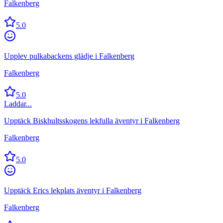
Falkenberg
5.0
Upplev pulkabackens glädje i Falkenberg
Falkenberg
5.0
Laddar...
Upptäck Biskhultsskogens lekfulla äventyr i Falkenberg
Falkenberg
5.0
Upptäck Erics lekplats äventyr i Falkenberg
Falkenberg