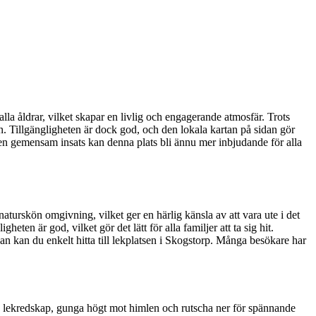
alla åldrar, vilket skapar en livlig och engagerande atmosfär. Trots
arn. Tillgängligheten är dock god, och den lokala kartan på sidan gör
ed en gemensam insats kan denna plats bli ännu mer inbjudande för alla
aturskön omgivning, vilket ger en härlig känsla av att vara ute i det
eten är god, vilket gör det lätt för alla familjer att ta sig hit.
an kan du enkelt hitta till lekplatsen i Skogstorp. Många besökare har
ada lekredskap, gunga högt mot himlen och rutscha ner för spännande