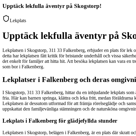
Upptäck lekfulla äventyr på Skogstorp!
Lekplats
Upptäck lekfulla äventyr på Sk
Lekplatsen i Skogstorp, 311 33 Falkenberg, erbjuder en plats för lek oc
detta har lekplatsen fått kritik för bristande underhåll och vissa säke
det enkelt för familjer att hitta hit. Att besöka lekplatsen kan vara e
som bor i Falkenberg.
Lekplatser i Falkenberg och deras omgivn
I Skogstorp, 311 33 Falkenberg, hittar du en inbjudande lekplats som ä
fria. Här kan barnen springa, klättra och leka fritt, medan föräldrarna ka
Lekplatsen är dessutom utformad för att främja rörelseglädje och samsp
uppskattat den familjevänliga stämningen och de natursköna omgivningar
Lekplats i Falkenberg för glädjefyllda stunder
Lekplatsen i Skogstorp, belägen i Falkenberg, är en plats där skratt 