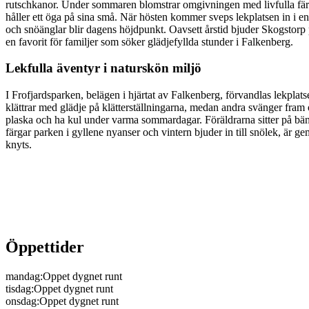
rutschkanor. Under sommaren blomstrar omgivningen med livfulla färg
håller ett öga på sina små. När hösten kommer sveps lekplatsen in i e
och snöänglar blir dagens höjdpunkt. Oavsett årstid bjuder Skogstorp p
en favorit för familjer som söker glädjefyllda stunder i Falkenberg.
Lekfulla äventyr i naturskön miljö
I Frofjardsparken, belägen i hjärtat av Falkenberg, förvandlas lekplat
klättrar med glädje på klätterställningarna, medan andra svänger fram
plaska och ha kul under varma sommardagar. Föräldrarna sitter på bän
färgar parken i gyllene nyanser och vintern bjuder in till snölek, är 
knyts.
Öppettider
mandag
:
Oppet dygnet runt
tisdag
:
Oppet dygnet runt
onsdag
:
Oppet dygnet runt