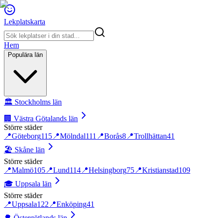
Lekplatskarta
Hem
Populära län
🏛️
Stockholms län
🏢
Västra Götalands län
Större städer
📍
Göteborg
115
📍
Mölndal
111
📍
Borås
8
📍
Trollhättan
41
🏖️
Skåne län
Större städer
📍
Malmö
105
📍
Lund
114
📍
Helsingborg
75
📍
Kristianstad
109
🎓
Uppsala län
Större städer
📍
Uppsala
122
📍
Enköping
41
🌳
Östergötlands län