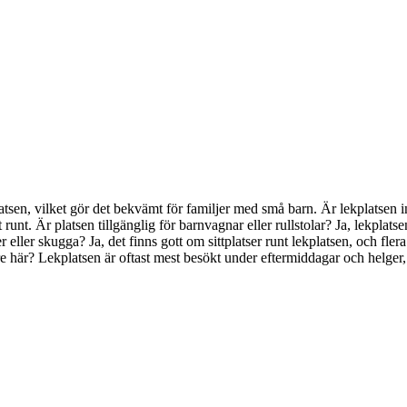
ekplatsen, vilket gör det bekvämt för familjer med små barn. Är lekplats
t runt. Är platsen tillgänglig för barnvagnar eller rullstolar? Ja, lekplat
atser eller skugga? Ja, det finns gott om sittplatser runt lekplatsen, och f
re här? Lekplatsen är oftast mest besökt under eftermiddagar och helger, 