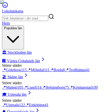
Lekplatskarta
Hem
Populära län
🏛️
Stockholms län
🏢
Västra Götalands län
Större städer
📍
Göteborg
115
📍
Mölndal
111
📍
Borås
8
📍
Trollhättan
41
🏖️
Skåne län
Större städer
📍
Malmö
105
📍
Lund
114
📍
Helsingborg
75
📍
Kristianstad
109
🎓
Uppsala län
Större städer
📍
Uppsala
122
📍
Enköping
41
🌳
Östergötlands län