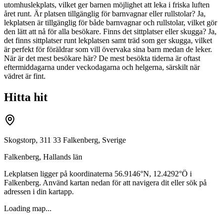
utomhuslekplats, vilket ger barnen möjlighet att leka i friska luften
året runt. Är platsen tillgänglig för barnvagnar eller rullstolar? Ja,
lekplatsen är tillgänglig för både barnvagnar och rullstolar, vilket gör
den lätt att nå för alla besökare. Finns det sittplatser eller skugga? Ja,
det finns sittplatser runt lekplatsen samt träd som ger skugga, vilket
är perfekt för föräldrar som vill övervaka sina barn medan de leker.
När är det mest besökare här? De mest besökta tiderna är oftast
eftermiddagarna under veckodagarna och helgerna, särskilt när
vädret är fint.
Hitta hit
Skogstorp, 311 33 Falkenberg, Sverige
Falkenberg
,
Hallands län
Lekplatsen ligger på koordinaterna
56.9146
°N,
12.4292
°Ö i
Falkenberg
. Använd kartan nedan för att navigera dit eller sök på
adressen i din kartapp.
Loading map...