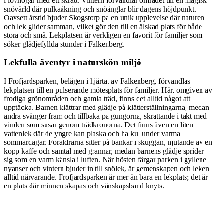
i lövhögar med ett skratt. Vintern förvandlar området till en magisk
snövärld där pulkaåkning och snöänglar blir dagens höjdpunkt.
Oavsett årstid bjuder Skogstorp på en unik upplevelse där naturen
och lek glider samman, vilket gör den till en älskad plats för både
stora och små. Lekplatsen är verkligen en favorit för familjer som
söker glädjefyllda stunder i Falkenberg.
Lekfulla äventyr i naturskön miljö
I Frofjardsparken, belägen i hjärtat av Falkenberg, förvandlas
lekplatsen till en pulserande mötesplats för familjer. Här, omgiven av
frodiga grönområden och gamla träd, finns det alltid något att
upptäcka. Barnen klättrar med glädje på klätterställningarna, medan
andra svänger fram och tillbaka på gungorna, skrattande i takt med
vinden som susar genom trädkronorna. Det finns även en liten
vattenlek där de yngre kan plaska och ha kul under varma
sommardagar. Föräldrarna sitter på bänkar i skuggan, njutande av en
kopp kaffe och samtal med grannar, medan barnens glädje sprider
sig som en varm känsla i luften. När hösten färgar parken i gyllene
nyanser och vintern bjuder in till snölek, är gemenskapen och leken
alltid närvarande. Frofjardsparken är mer än bara en lekplats; det är
en plats där minnen skapas och vänskapsband knyts.