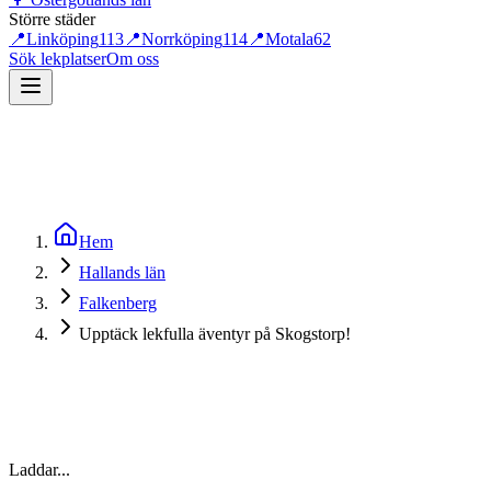
Större städer
📍
Linköping
113
📍
Norrköping
114
📍
Motala
62
Sök lekplatser
Om oss
Hem
Hallands län
Falkenberg
Upptäck lekfulla äventyr på Skogstorp!
Laddar...