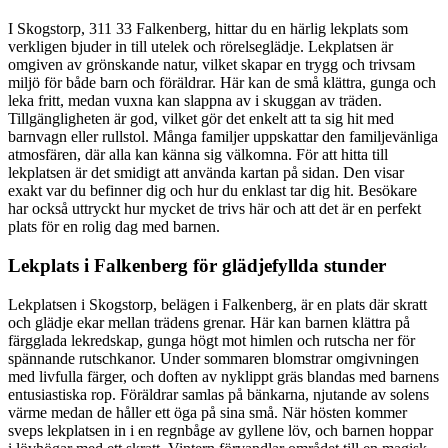
I Skogstorp, 311 33 Falkenberg, hittar du en härlig lekplats som
verkligen bjuder in till utelek och rörelseglädje. Lekplatsen är
omgiven av grönskande natur, vilket skapar en trygg och trivsam
miljö för både barn och föräldrar. Här kan de små klättra, gunga och
leka fritt, medan vuxna kan slappna av i skuggan av träden.
Tillgängligheten är god, vilket gör det enkelt att ta sig hit med
barnvagn eller rullstol. Många familjer uppskattar den familjevänliga
atmosfären, där alla kan känna sig välkomna. För att hitta till
lekplatsen är det smidigt att använda kartan på sidan. Den visar
exakt var du befinner dig och hur du enklast tar dig hit. Besökare
har också uttryckt hur mycket de trivs här och att det är en perfekt
plats för en rolig dag med barnen.
Lekplats i Falkenberg för glädjefyllda stunder
Lekplatsen i Skogstorp, belägen i Falkenberg, är en plats där skratt
och glädje ekar mellan trädens grenar. Här kan barnen klättra på
färgglada lekredskap, gunga högt mot himlen och rutscha ner för
spännande rutschkanor. Under sommaren blomstrar omgivningen
med livfulla färger, och doften av nyklippt gräs blandas med barnens
entusiastiska rop. Föräldrar samlas på bänkarna, njutande av solens
värme medan de håller ett öga på sina små. När hösten kommer
sveps lekplatsen in i en regnbåge av gyllene löv, och barnen hoppar