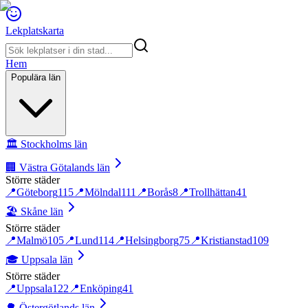
Lekplatskarta
Hem
Populära län
🏛️
Stockholms län
🏢
Västra Götalands län
Större städer
📍
Göteborg
115
📍
Mölndal
111
📍
Borås
8
📍
Trollhättan
41
🏖️
Skåne län
Större städer
📍
Malmö
105
📍
Lund
114
📍
Helsingborg
75
📍
Kristianstad
109
🎓
Uppsala län
Större städer
📍
Uppsala
122
📍
Enköping
41
🌳
Östergötlands län