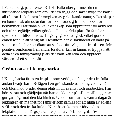
I Falkenberg, på adressen 311 41 Falkenberg, finner du en
inbjudande lekplats som erbjuder en trygg och säker miljö för barn i
alla åldrar. Lekplatsen är omgiven av grönskande natur, vilket skapar
en harmonisk atmosfär där barn kan röra sig fritt och leka utan
bekymmer. Här finns olika lekredskap som uppmuntrar till aktiv lek
och rörelseglädje, vilket gör det till en perfekt plats för familjer att
spendera tid tillsammans. Tillgängligheten är god, vilket gör det
enkelt för alla att ta sig hit. Dessutom har vi inkluderat en karta på
sidan som hjälper besökare att snabbt hitta vägen till lekplatsen. Med
positiva omdömen från andra föräldrar kan ni känna er trygga i att
detta är en familjevänlig plats där barn kan leka och upptäcka
världen på ett säkert sätt.
Gröna oaser i Kungsbacka
I Kungsbacka finns en lekplats som verkligen fångar den lekfulla
andan i varje barn. Belägen i en grönskande oas, omgiven av träd
och blommor, bjuder denna plats in till äventyr och upptäckter. Här
hörs skratt och glädjetjut när barnen klättrar på klätterställningar och
gungar högt mot den blå himlen. Under sommarens varma dagar är
lekplatsen en magnet för familjer som samlas för att njuta av solens
strålar och den friska luften. När hösten kommer förvandlas
lekplatsen till en färgsprakande palett av röda och gula löv, där