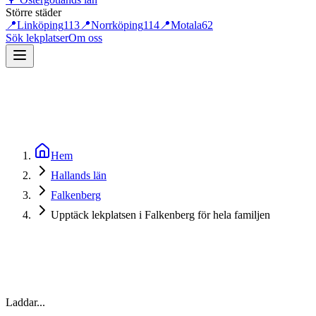
Större städer
📍
Linköping
113
📍
Norrköping
114
📍
Motala
62
Sök lekplatser
Om oss
Hem
Hallands län
Falkenberg
Upptäck lekplatsen i Falkenberg för hela familjen
Laddar...