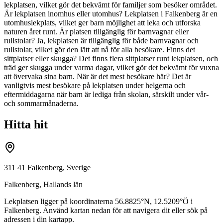
lekplatsen, vilket gör det bekvämt för familjer som besöker området.
Är lekplatsen inomhus eller utomhus? Lekplatsen i Falkenberg är en
utomhuslekplats, vilket ger barn möjlighet att leka och utforska
naturen året runt. Är platsen tillgänglig för barnvagnar eller
rullstolar? Ja, lekplatsen är tillgänglig för både barnvagnar och
rullstolar, vilket gör den lätt att nå för alla besökare. Finns det
sittplatser eller skugga? Det finns flera sittplatser runt lekplatsen, och
träd ger skugga under varma dagar, vilket gör det bekvämt för vuxna
att övervaka sina barn. När är det mest besökare här? Det är
vanligtvis mest besökare på lekplatsen under helgerna och
eftermiddagarna när barn är lediga från skolan, särskilt under vår-
och sommarmånaderna.
Hitta hit
311 41 Falkenberg, Sverige
Falkenberg
,
Hallands län
Lekplatsen ligger på koordinaterna
56.8825
°N,
12.5209
°Ö i
Falkenberg
. Använd kartan nedan för att navigera dit eller sök på
adressen i din kartapp.