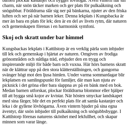
barnen plockar kastanjer och bygger lövhögar. Även vintern har sin
charm, när snön täcker marken och ger plats för pulkaåkning och
snögubbar. Föräldrarna slår sig ner på bänkarna, njuter av den friska
luften och ser på när barnen leker. Denna lekplats i Kungsbacka är
mer än bara en plats för lek; den är en del av livets rytm, där naturen
och gemenskapen förenas i en harmonisk symfoni.
Skoj och skratt under bar himmel
Kungsbackas lekplats i Kattilstorp är en verklig pärla som inbjuder
till lek och gemenskap i hjärtat av naturen. Omgiven av frodiga
grönområden och ståtliga träd, erbjuder den en trygg och
inspirerande miljö för både barn och vuxna. Här hörs barnens skratt
när de klättrar upp på den stora klätterställningen, och gungorna
svänger högt mot den ljusa himlen. Under varma sommardagar blir
lekplatsen en samlingspunkt för familjer, där man kan njuta av
picknick i det gröna eller bara slappna av på en bänk med en bok.
Medan barnen utforskar, plockar föräldrarna blommor eller hjälper
till att bygga små kojor av kvistar. När hösten smyckar landskapet
med sina färger, blir det en perfekt plats för att samla kastanjer och
leka i de gyllene lövhögarna. Även vintern bjuder på sina egna
äventyr, där snön inbjuder till pulkaåkning och snögubbsbygge. I
Kattilstorp förenas naturens skönhet med lekfullhet, och skapar
minnen som varar länge.